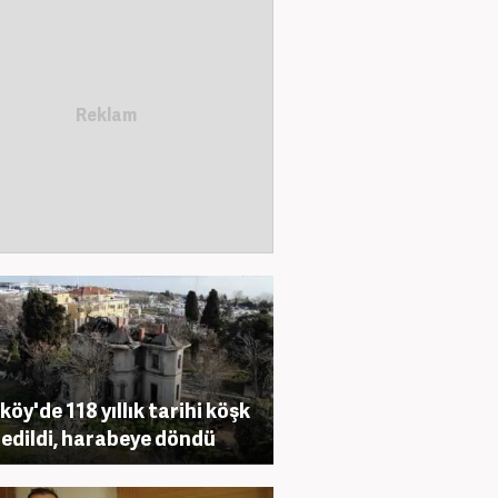
köy'de 118 yıllık tarihi köşk
 edildi, harabeye döndü