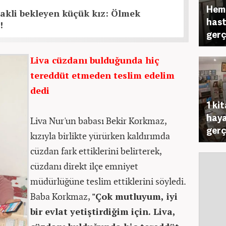
Hemş
 nakli bekleyen küçük kız: Ölmek
hast
!
gerç
Liva cüzdanı bulduğunda hiç
tereddüt etmeden teslim edelim
dedi
1 ki
haya
Liva Nur'un babası Bekir Korkmaz,
gerç
kızıyla birlikte yürürken kaldırımda
cüzdan fark ettiklerini belirterek,
cüzdanı direkt ilçe emniyet
müdürlüğüne teslim ettiklerini söyledi.
Baba Korkmaz,
"Çok mutluyum, iyi
bir evlat yetiştirdiğim için. Liva,