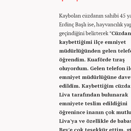
Kaybolan cüzdanın sahibi 45 y
Erdinç Başlı ise, hayvancılık ya
geçindiğini belirterek
"Cüzdan
kaybettiğimi ilçe emniyet
müdürlüğünden gelen telefo
öğrendim. Kuaförde tıraş
oluyordum. Gelen telefon il
emniyet müdürlüğüne dave
edildim. Kaybettiğim cüzd
Liva tarafından bulunarak
emniyete teslim edildiğini
öğrenince inanın çok mutl
Liva'ya ve özellikle de baba
Bey'e çok teşekkür ettim, g