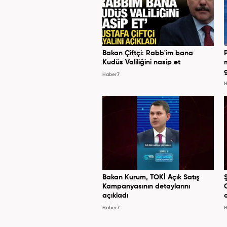
Bakan Çiftçi: Rabb'im bana
Kudüs Valiliğini nasip et
Haber7
H
Bakan Kurum, TOKİ Açık Satış
Kampanyasının detaylarını
açıkladı
Haber7
H