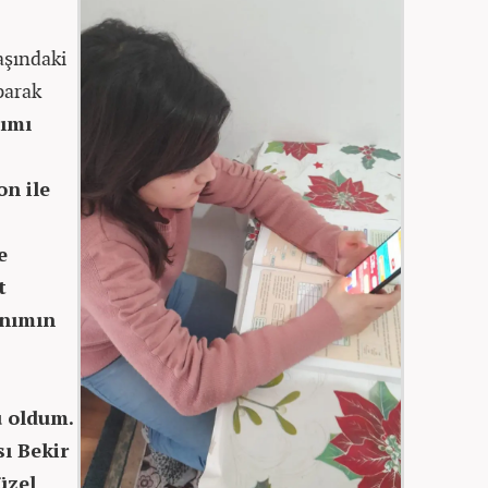
aşındaki
parak
ımı
n ile
e
t
anımın
u oldum.
sı Bekir
üzel