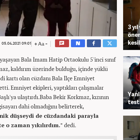
3 yı
önem
kesi
05.04.2021 09:01
 yaşayan Bala İmam Hatip Ortaokulu 5'inci sınıf
maz, kaldırım üzerinde bulduğu, içinde yüklü
di kartı olan cüzdanı Bala İlçe Emniyet
tti. Emniyet ekipleri, yaptıkları çalışmalar
Yanl
aşlı'ya ulaştırdı.Baba Bekir Korkmaz, kızının
test
isayarı dahi olmadığını belirterek,
nik düşseydi de cüzdandaki parayla
şte o zaman yıkılırdım."
dedi.