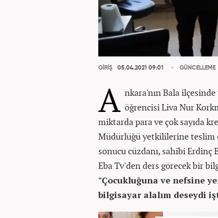
GİRİŞ
05.04.2021 09:01
GÜNCELLEME
A
nkara'nın Bala ilçesinde
öğrencisi Liva Nur Kork
miktarda para ve çok sayıda kre
Müdürlüğü yetkililerine teslim e
sonucu cüzdanı, sahibi Erdinç B
Eba Tv'den ders görecek bir bilg
"Çocukluğuna ve nefsine ye
bilgisayar alalım deseydi i