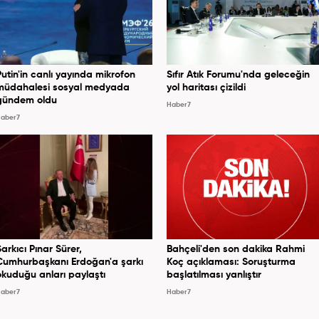
Putin'in canlı yayında mikrofon
Sıfır Atık Forumu'nda geleceğin
müdahalesi sosyal medyada
yol haritası çizildi
gündem oldu
Haber7
aber7
Şarkıcı Pınar Sürer,
Bahçeli'den son dakika Rahmi
Cumhurbaşkanı Erdoğan'a şarkı
Koç açıklaması: Soruşturma
okuduğu anları paylaştı
başlatılması yanlıştır
aber7
Haber7