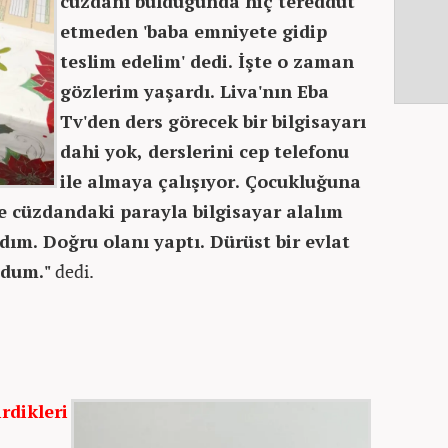
cüzdanı bulduğunda hiç tereddüt
etmeden 'baba emniyete gidip
teslim edelim' dedi. İşte o zaman
gözlerim yaşardı. Liva'nın Eba
Tv'den ders görecek bir bilgisayarı
dahi yok, derslerini cep telefonu
ile almaya çalışıyor. Çocukluğuna
e cüzdandaki parayla bilgisayar alalım
dım. Doğru olanı yaptı. Dürüst bir evlat
ydum."
dedi.
irdikleri