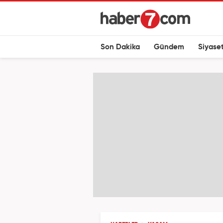
Son Dakika
Gündem
Siyase