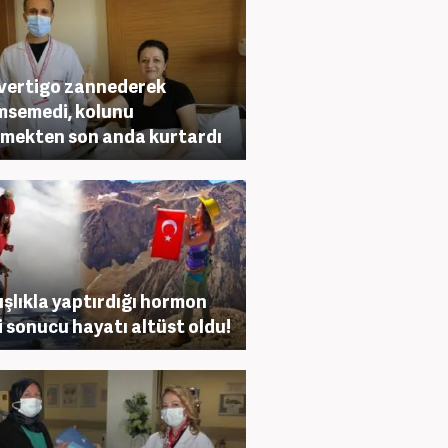
l vertigo zannederek
semedi, kolunu
lmekten son anda kurtardı
ışlıkla yaptırdığı hormon
i sonucu hayatı altüst oldu!