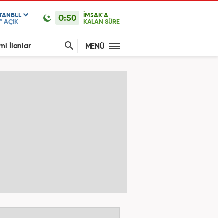
STANBUL
İMSAK'A
0:50
°
AÇIK
KALAN SÜRE
mi İlanlar
MENÜ