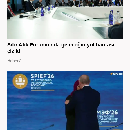
Sıfır Atık Forumu'nda geleceğin yol haritası
çizildi
Haber7