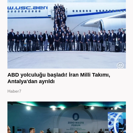
ABD yolculuğu başladı! İran Milli Takımı,
Antalya'dan ayrıldı
Haber7