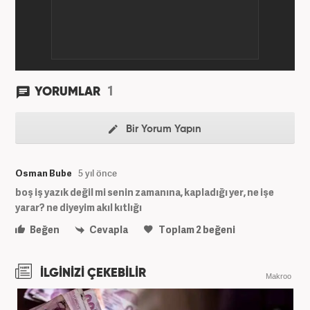
1
YORUMLAR
Bir Yorum Yapın
Osman Bube
5 yıl önce
boş iş yazık değil mi senin zamanına, kapladığı yer, ne işe
yarar? ne diyeyim akıl kıtlığı
Beğen
Cevapla
Toplam
2
beğeni
İLGİNİZİ ÇEKEBİLİR
Makroo