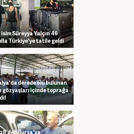
 isim Süreyya Yalçın 46
lla Türkiye'ye tatile geldi
lya'da derede ölü bulunan
n gözyaşları içinde toprağa
di!
zli'den Bursa'ya