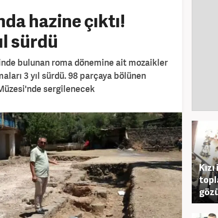
da hazine çıktı!
ıl sürdü
ninde bulunan roma dönemine ait mozaikler
maları 3 yıl sürdü. 98 parçaya bölünen
üzesi'nde sergilenecek
Kızı 
topl
gözü