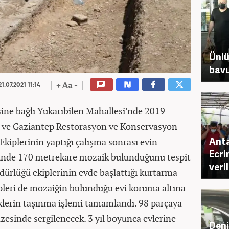
Ünlü
bavu
1.07.2021 11:14
esine bağlı Yukarıbilen Mahallesi’nde 2019
n ve Gaziantep Restorasyon ve Konservasyon
Anta
kiplerinin yaptığı çalışma sonrası evin
Ecri
ninde 170 metrekare mozaik bulunduğunu tespit
veril
dürlüğü ekiplerinin evde başlattığı kurtarma
ipleri de mozaiğin bulunduğu evi koruma altına
iklerin taşınma işlemi tamamlandı. 98 parçaya
sinde sergilenecek. 3 yıl boyunca evlerine
Deni