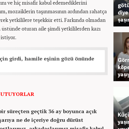
ını ve hiç misafir kabul edemediklerini
götü
rım, mozaiklerin taşınmasının ardından rahatça
diye
şaşır
rterek yetkililere teşekkür etti. Farkında olmadan
n üstünde oturan aile şimdi yetkililerden kazı
istiyor.
çin girdi, hamile eşinin gözü önünde
Görm
köpe
yaşı
 TUTUYORLAR
bir süreçten geçtik 36 ay boyunca açık
Küçü
şarıya ne de içeriye doğru dürüst
yaşı
ostlarımız, arkadaşlarımız misafir kabul
unut