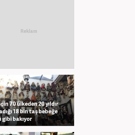
için 70 ülkeden 20 yıldır
adığı 18 bin taş bebeğe
 gibi bakıyor