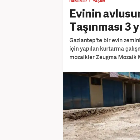
HABERLER
YAŞAM
Evinin avlusun
Taşınması 3 y
Gaziantep'te bir evin zemi
için yapılan kurtarma çalış
mozaikler Zeugma Mozaik M