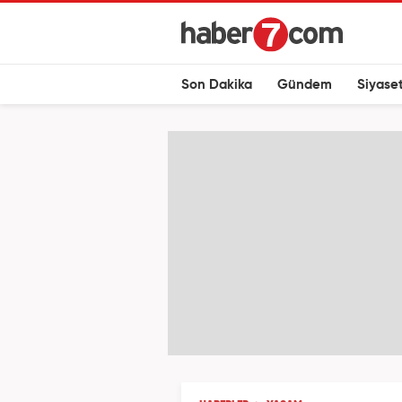
Son Dakika
Gündem
Siyase