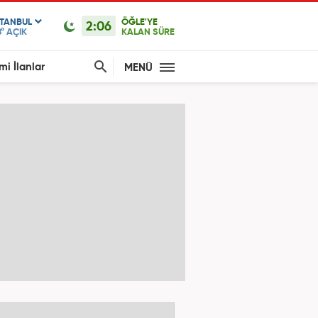
STANBUL
ÖĞLE'YE
2:06
°
AÇIK
KALAN SÜRE
mi İlanlar
MENÜ