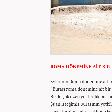
ROMA DÖNEMİNE AİT BİR
Evlerinin Roma dönemine ait bi
“Burası roma dönemine ait bir k
Bizde çok özen gösterdik bu sür
Şuan isteğimiz burasının yetki
kavuşturulmasıdır” şeklinde k