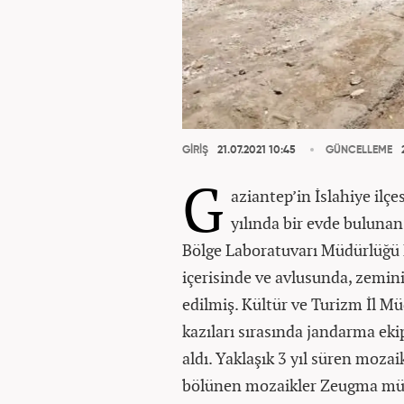
GİRİŞ
21.07.2021 10:45
GÜNCELLEME
2
G
aziantep’in İslahiye ilç
yılında bir evde buluna
Bölge Laboratuvarı Müdürlüğü E
içerisinde ve avlusunda, zemi
edilmiş. Kültür ve Turizm İl Mü
kazıları sırasında jandarma ek
aldı. Yaklaşık 3 yıl süren moza
bölünen mozaikler Zeugma müze