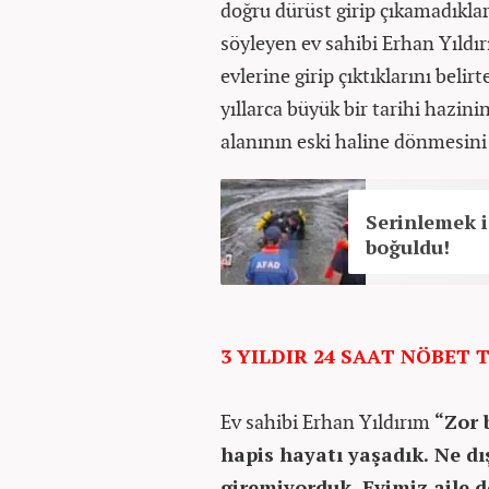
doğru dürüst girip çıkamadıklar
söyleyen ev sahibi Erhan Yıldı
evlerine girip çıktıklarını beli
yıllarca büyük bir tarihi hazini
alanının eski haline dönmesini 
Serinlemek i
boğuldu!
3 YILDIR 24 SAAT NÖBET
Ev sahibi Erhan Yıldırım
“Zor 
hapis hayatı yaşadık. Ne dı
giremiyorduk. Evimiz aile d