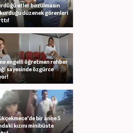
rdüğü etler bozulmasın
 kurduğu düzenek görenleri
ttı!
e engelli öğretmen rehber
ği sayesinde özgürce
yor!
kçekmece'de bir anne 5
ndaki kızını minibüste
tu!