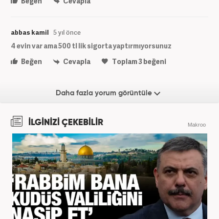
Beğen
Cevapla
abbas kamil
5 yıl önce
4 evin var ama 500 tl lik sigorta yaptırmıyorsunuz
Beğen
Cevapla
Toplam
3
beğeni
Daha fazla yorum görüntüle
İLGİNİZİ ÇEKEBİLİR
Makroo