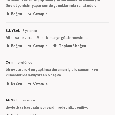
Devlet yenisini yapar sende çocuklarında rahat eder.
Beğen
Cevapla
S.UYSAL
5 yıl önce
Allah sabır versin.Allah kimseye göstermesin!...
Beğen
Cevapla
Toplam
3
beğeni
Cemil
5 yıl önce
bir ev vardır. 4 en yaptinsa durumun iyidir. samanlık ve
kumesleri de sayiyorsan o başka
Beğen
Cevapla
AHMET
5 yıl önce
devletbas basbağırıyor yardım edeciğiz deniliyor