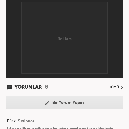
6
YORUMLAR
TÜMÜ
Bir Yorum Yapın
Türk
5 yıl önce
54 senelik ev artik çöp olmuştur yorulmuştur eskimiştir.