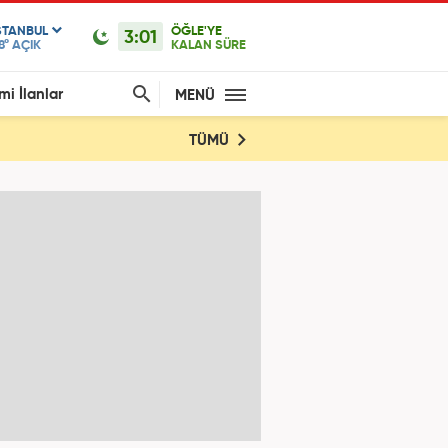
STANBUL
ÖĞLE'YE
3:01
8°
AÇIK
KALAN SÜRE
mi İlanlar
MENÜ
TÜMÜ