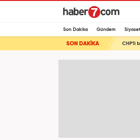
Son Dakika
Gündem
Siyase
SON DAKİKA
CHP'li 