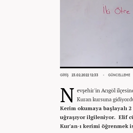
GİRİŞ
23.02.2022 12:33
GÜNCELLEME
N
evşehir'in Acıgöl ilçesi
Kuran kursuna gidiyor
Kerim okumaya başlayalı 2 a
uğraşıyor ilgileniyor. Elif 
Kur'an-ı kerimi öğrenmek i