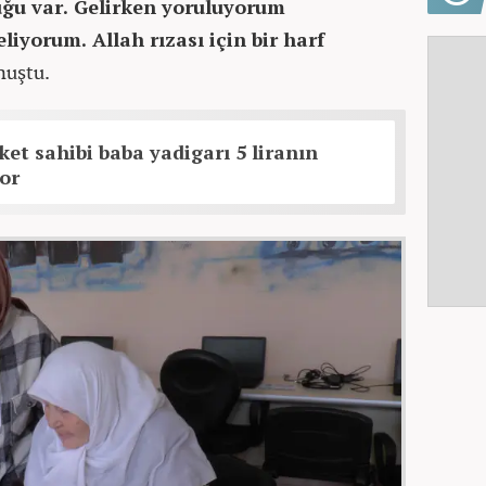
uğu var. Gelirken yoruluyorum
iyorum. Allah rızası için bir harf
nuştu.
et sahibi baba yadigarı 5 liranın
yor