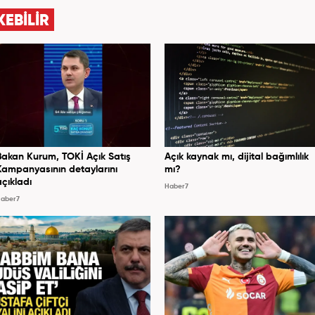
KEBİLİR
Bakan Kurum, TOKİ Açık Satış
Açık kaynak mı, dijital bağımlılık
Kampanyasının detaylarını
mı?
açıkladı
Haber7
aber7