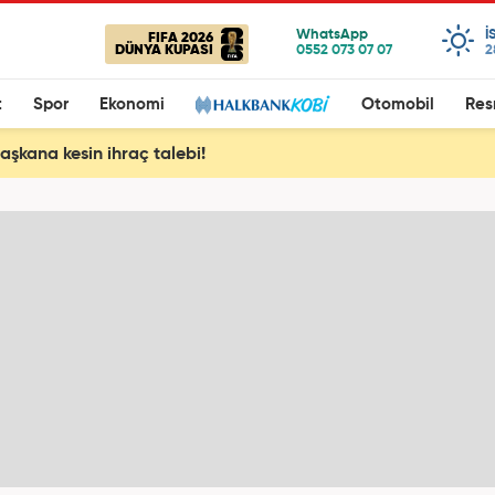
I
FIFA 2026
DÜNYA KUPASI
2
t
Spor
Ekonomi
Otomobil
Res
başkana kesin ihraç talebi!