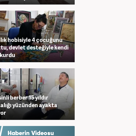
ıllık hobisiyle 4 çocuğunu
tu, devlet desteğiyle kendi
i kurdu
inli berber 15 yıldır
alığı yüzünden ayakta
yor
Haberin Videosu