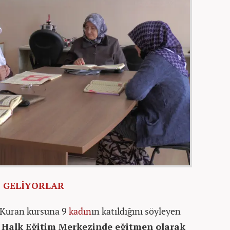
 GELİYORLAR
 Kuran kursuna 9
kadın
ın katıldığını söyleyen
 Halk Eğitim Merkezinde eğitmen olarak