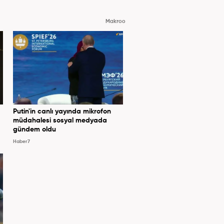
Makroo
Putin'in canlı yayında mikrofon
müdahalesi sosyal medyada
gündem oldu
Haber7