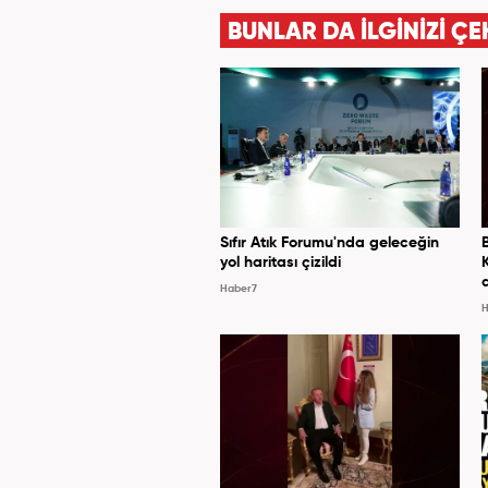
BUNLAR DA İLGİNİZİ ÇE
Sıfır Atık Forumu'nda geleceğin
yol haritası çizildi
Haber7
H