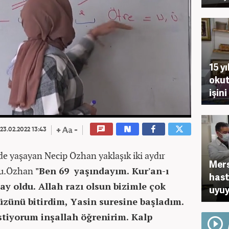
15 y
okut
işin
23.02.2022 13:43
nde yaşayan Necip Özhan yaklaşık iki aydır
Mers
du.Özhan
"Ben 69 yaşındayım. Kur'an-ı
hast
y oldu. Allah razı olsun bizimle çok
uyu
cüzünü bitirdim, Yasin suresine başladım.
stiyorum inşallah öğrenirim. Kalp