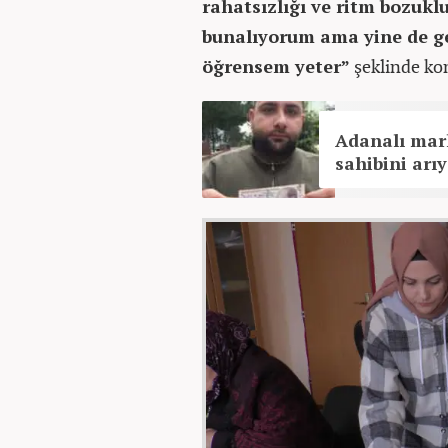
rahatsızlığı ve ritm bozukl
bunalıyorum ama yine de gel
öğrensem yeter”
şeklinde ko
Adanalı mark
sahibini arı