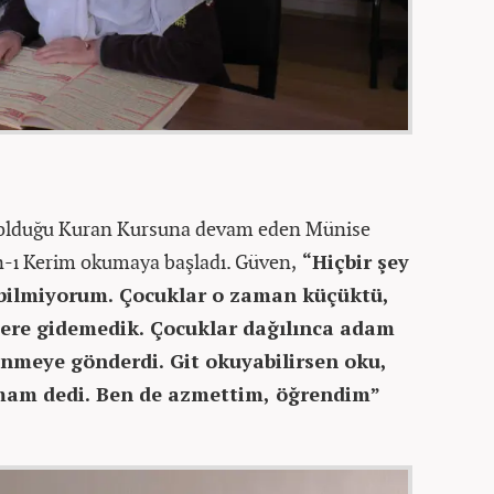
 olduğu Kuran Kursuna devam eden Münise
n-ı Kerim okumaya başladı. Güven,
“Hiçbir şey
 bilmiyorum. Çocuklar o zaman küçüktü,
 yere gidemedik. Çocuklar dağılınca adam
enmeye gönderdi. Git okuyabilirsen oku,
mam dedi. Ben de azmettim, öğrendim”