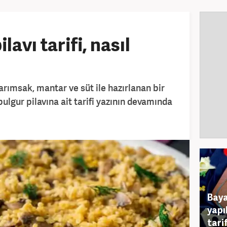
lavı tarifi, nasıl
sarımsak, mantar ve süt ile hazırlanan bir
ü bulgur pilavına ait tarifi yazının devamında
Baya
yapı
tarif