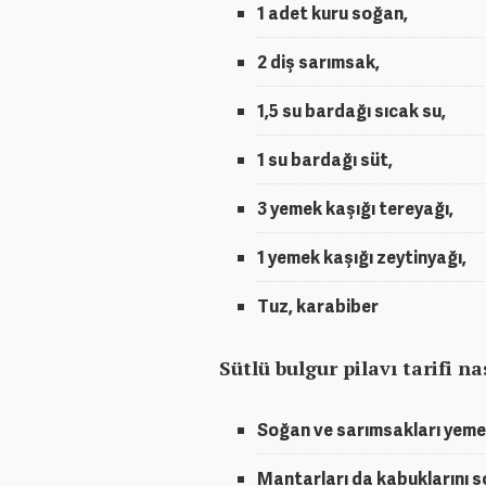
1 adet kuru soğan,
2 diş sarımsak,
1,5 su bardağı sıcak su,
1 su bardağı süt,
3 yemek kaşığı tereyağı,
1 yemek kaşığı zeytinyağı,
Tuz, karabiber
Sütlü bulgur pilavı tarifi nas
Soğan ve sarımsakları yemek
Mantarları da kabuklarını so