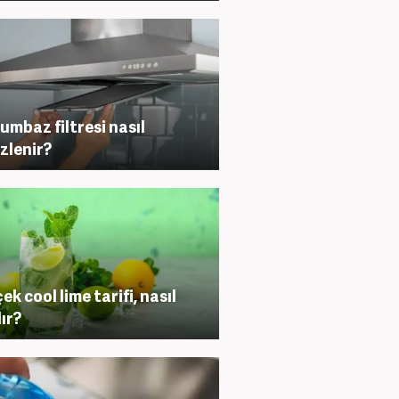
umbaz filtresi nasıl
zlenir?
ek cool lime tarifi, nasıl
lır?