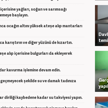
 içerisine yağları, soğan ve sarımsağı
lemeye başlayın.
nca ocağın altını yüksek ateşe alıp mantarları
Davl
temi
ca karıştırın ve diğer yüzünü de kızartın.
eşe alıp içerisine bulgurları da ekleyerek
kadar kavurma işlemine devam edin.
Gerç
i geçmeyecek şekilde su ve damak tadınıza
yapı
lar diriliği kaybedene kadar su takviyesi yapın.