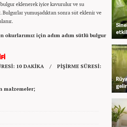
bulgur eklenerek iyice kavurulur ve su
 Bulgurlar yumuşadıktan sonra süt eklenir ve
lanır.
Sine
etki
en okurlarımız için adım adım sütlü bulgur
Fİ
ÜRESİ: 10 DAKİKA / PİŞİRME SÜRESİ:
Rüya
geli
çin malzemeler;