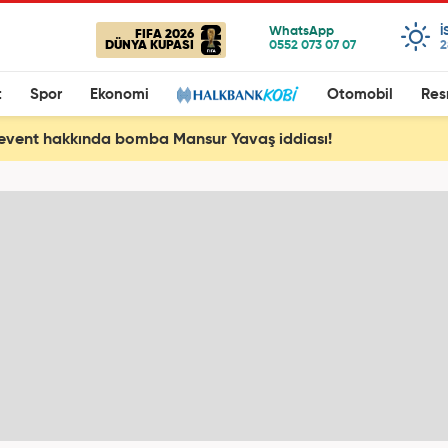
I
FIFA 2026
DÜNYA KUPASI
2
t
Spor
Ekonomi
Otomobil
Res
event hakkında bomba Mansur Yavaş iddiası!