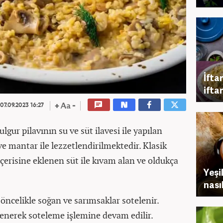
İfta
ifta
07.09.2023 16:27
bulgur pilavının su ve süt ilavesi ile yapılan
ve mantar ile lezzetlendirilmektedir. Klasik
içerisine eklenen süt ile kıvam alan ve oldukça
Yeşi
nasıl
 öncelikle soğan ve sarımsaklar sotelenir.
nerek soteleme işlemine devam edilir.