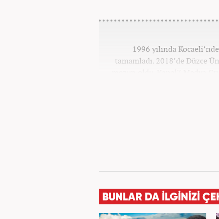
1996 yılında Kocaeli’nde 
tamamladı. 2018’de Düzce Ün
mezun oldu. Kanal7 Medya Gru
BUNLAR DA İLGİNİZİ ÇE