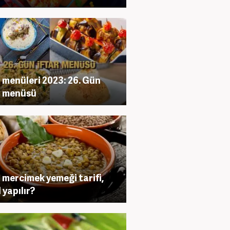
r menüleri 2023: 26. Gün
r menüsü
l mercimek yemeği tarifi,
 yapılır?