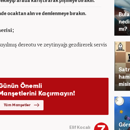
ekleyip arada karıştırarak pişmeye bırakın.
nde ocaktan alın ve demlenmeye bırakın.
Bula
nedi
mı?
erisi;
kıyılmış dereotu ve zeytinyağı gezdirerek servis
Satr
haml
misi
Görs
Elif Kocalı