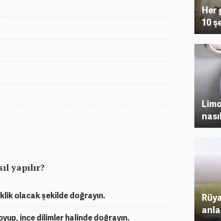
Her 
10 ş
Limo
nasıl
ıl yapılır?
lik olacak şekilde doğrayın.
Rüya
anla
yup, ince dilimler halinde doğrayın.