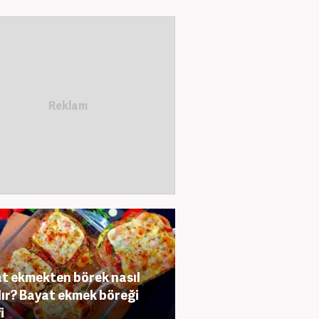
t ekmekten börek nasıl
lır? Bayat ekmek böreği
i