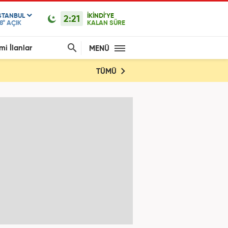
STANBUL
İKİNDİ'YE
2:21
8°
AÇIK
KALAN SÜRE
mi İlanlar
MENÜ
TÜMÜ