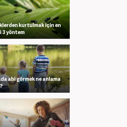
klerden kurtulmak için en
li 3 yöntem
da abi görmek ne anlama
r?