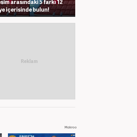
resim arasındaki 5 farkı 12
ye içerisinde bulun!
Makroo