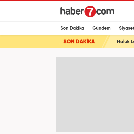
Son Dakika
Gündem
Siyase
SON DAKİKA
Haluk L