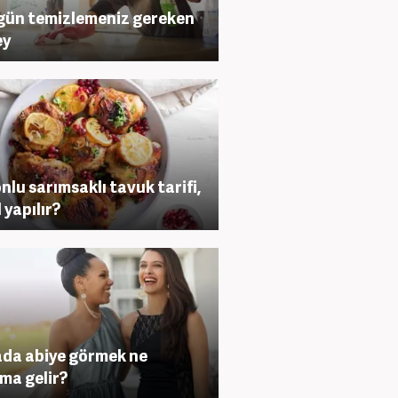
gün temizlemeniz gereken
ey
nlu sarımsaklı tavuk tarifi,
 yapılır?
da abiye görmek ne
ma gelir?