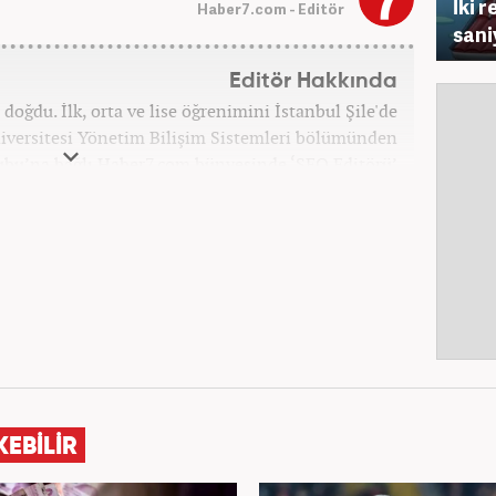
İki 
Haber7.com - Editör
sani
Editör Hakkında
doğdu. İlk, orta ve lise öğrenimini İstanbul Şile'de
iversitesi Yönetim Bilişim Sistemleri bölümünden
bu’na bağlı Haber7.com bünyesinde ‘SEO Editörü’
unvanıyla görev yapmaktadır.
KEBİLİR