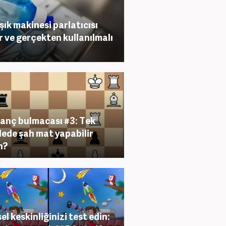
şık makinesi parlatıcısı
r ve gerçekten kullanılmalı
anç bulmacası #3: Tek
ede şah mat yapabilir
n?
el keskinliğinizi test edin: