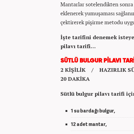
Mantarlar sotelendikten sonra 
eklenerek yumuşaması sağlanır.
çektirerek pişirme metodu uygu
İşte tarifini denemek istey
pilavı tarifi…
SÜTLÜ BULGUR PİLAVI TARİ
2 KİŞİLİK / HAZIRLIK S
20 DAKİKA
Sütlü bulgur pilavı tarifi i
1 su bardağı bulgur,
12 adet mantar,