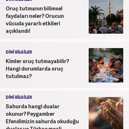
Oruç tutmanın bilimsel
faydaları neler? Orucun
vücuda yararlı etkileri
açıklandı!
DİNİ BİLGİLER
Kimler oruç tutmayabilir?
Hangi durumlarda oruç
tutulmaz?
DİNİ BİLGİLER
Sahurda hangi dualar
okunur? Peygamber
Efendimizin sahurda okuduğu
dualar ve Türkçe meali