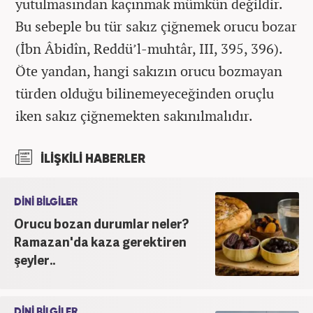
yutulmasından kaçınmak mümkün değildir.
Bu sebeple bu tür sakız çiğnemek orucu bozar
(İbn Âbidîn, Reddü’l-muhtâr, III, 395, 396).
Öte yandan, hangi sakızın orucu bozmayan
türden olduğu bilinemeyeceğinden oruçlu
iken sakız çiğnemekten sakınılmalıdır.
İLİŞKİLİ HABERLER
DİNİ BİLGİLER
Orucu bozan durumlar neler?
Ramazan'da kaza gerektiren
şeyler..
DİNİ BİLGİLER