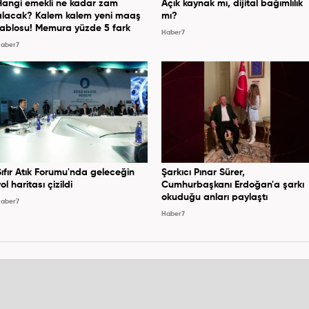
Hangi emekli ne kadar zam
Açık kaynak mı, dijital bağımlılık
alacak? Kalem kalem yeni maaş
mı?
tablosu! Memura yüzde 5 fark
Haber7
aber7
Sıfır Atık Forumu'nda geleceğin
Şarkıcı Pınar Sürer,
ol haritası çizildi
Cumhurbaşkanı Erdoğan'a şarkı
okuduğu anları paylaştı
aber7
Haber7