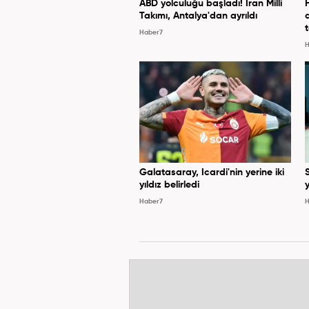
ABD yolculuğu başladı! İran Milli
Takımı, Antalya'dan ayrıldı
Haber7
H
Galatasaray, Icardi'nin yerine iki
yıldız belirledi
y
Haber7
H