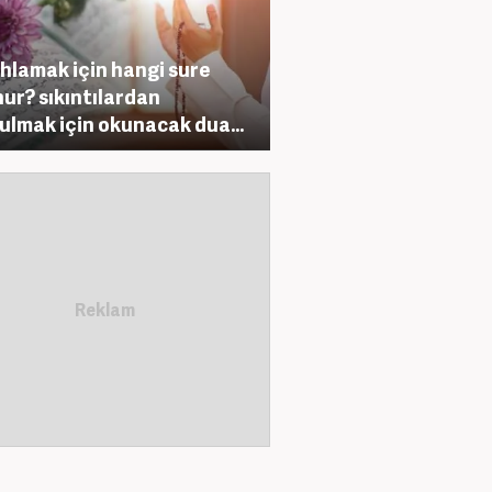
hlamak için hangi sure
ur? sıkıntılardan
ulmak için okunacak dua...