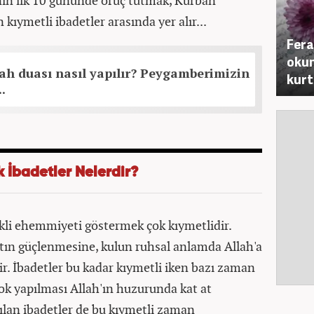
yının ilk 10 gününde oruç tutmak, Kurban
kıymetli ibadetler arasında yer alır...
Fera
okun
ah duası nasıl yapılır? Peygamberimizin
kurt
.
k İbadetler Nelerdir?
kli ehemmiyeti göstermek çok kıymetlidir.
tın güçlenmesine, kulun ruhsal anlamda Allah'a
ir. İbadetler bu kadar kıymetli iken bazı zaman
çok yapılması Allah'ın huzurunda kat at
pılan ibadetler de bu kıymetli zaman