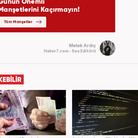
Melek Ardıç
Haber7.com - Seo Editörü
KEBİLİR