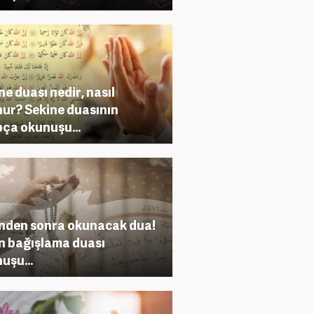
ne duası nedir, nasıl
ur? Sekine duasının
ça okunuşu...
nden sonra okunacak dua!
n bağışlama duası
uşu...