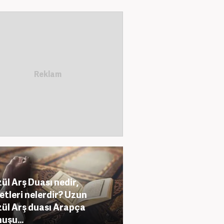
ül Arş Duası nedir,
letleri nelerdir? Uzun
ül Arş duası Arapça
uşu...