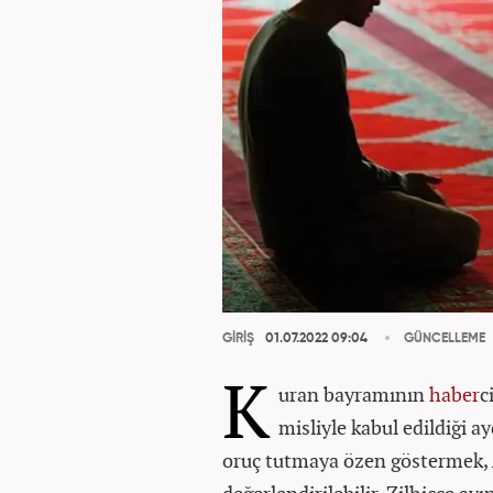
GİRİŞ
01.07.2022 09:04
GÜNCELLEME
K
uran bayramının
haber
c
misliyle kabul edildiği ay
oruç tutmaya özen göstermek, Al