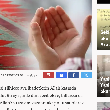
Seki
okun
Arap
01.07.2022 09:04
Yasi
Yasi
isi zilhicce ayı, ibadetlerin Allah katında
okun
dır. Bu ay içinde dini vecibelere, bilhassa da
lah'ın rızasını kazanmak için fırsat olarak