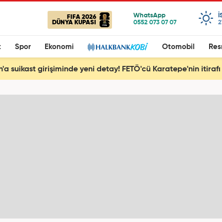
I
FIFA 2026
DÜNYA KUPASI
2
t
Spor
Ekonomi
Otomobil
Res
'a suikast girişiminde yeni detay! FETÖ'cü Karatepe'nin itirafı