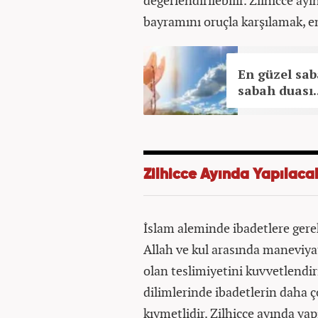
değerlendirilebilir. Zilhicce a
bayramını oruçla karşılamak, en 
En güzel sab
sabah duası..
Zilhicce Ayında Yapılaca
İslam aleminde ibadetlere gere
Allah ve kul arasında maneviya
olan teslimiyetini kuvvetlendir
dilimlerinde ibadetlerin daha 
kıymetlidir. Zilhicce ayında ya