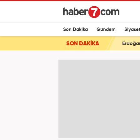
Son Dakika
Gündem
Siyase
SON DAKİKA
Erdoğan