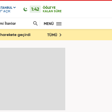
STANBUL
ÖĞLE'YE
1:42
7°
AÇIK
KALAN SÜRE
mi İlanlar
MENÜ
 harekete geçirdi
TÜMÜ