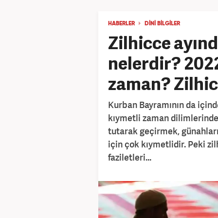
HABERLER
DİNİ BİLGİLER
Zilhicce ayın
nelerdir? 2022
zaman? Zilhicce
Kurban Bayramının da içinde
kıymetli zaman dilimlerinden
tutarak geçirmek, günahları
için çok kıymetlidir. Peki zi
faziletleri...