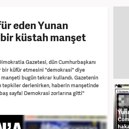
für eden Yunan
 bir küstah manşet
 Dimokratia Gazetesi, dün Cumhurbaşkanı
 bir küfür etmesini "demokrasi" diye
ı manşeti bugün tekrar kullandı. Gazetenin
 tepkiler derlenirken, haberin manşetinde
baş sayfa! Demokrasi zorlarına gitti"
Yuna
Cum
haka