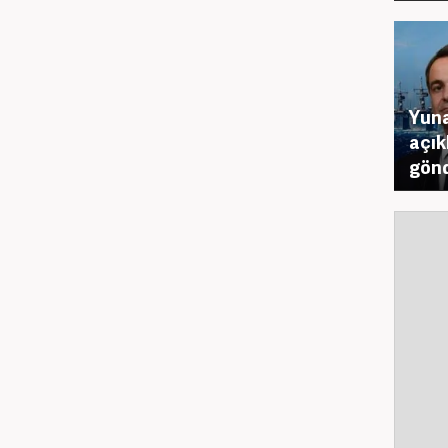
Yuna
açık
gönd