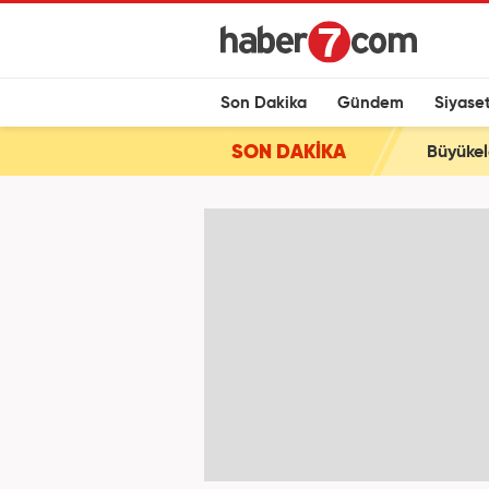
Son Dakika
Gündem
Siyase
SON DAKİKA
Büyükel