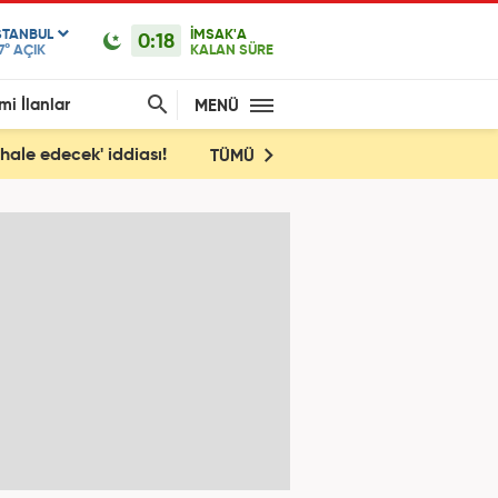
STANBUL
İMSAK'A
0:18
7°
AÇIK
KALAN SÜRE
mi İlanlar
MENÜ
hale edecek' iddiası!
TÜMÜ