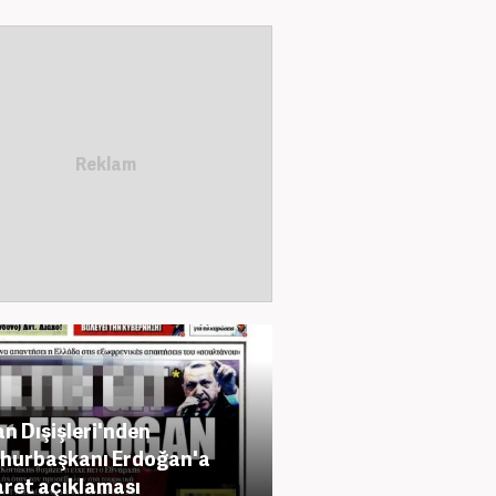
n Dışişleri'nden
hurbaşkanı Erdoğan'a
ret açıklaması