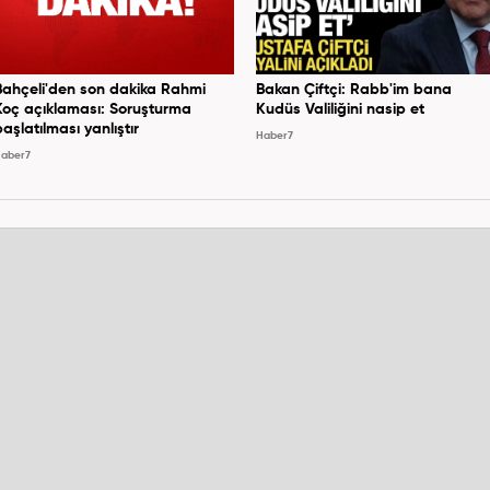
Bahçeli'den son dakika Rahmi
Bakan Çiftçi: Rabb'im bana
Koç açıklaması: Soruşturma
Kudüs Valiliğini nasip et
başlatılması yanlıştır
Haber7
aber7