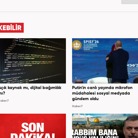
KEBİLİR
Açık kaynak mı, dijital bağımlılık
Putin'in canlı yayında mikrofon
mı?
müdahalesi sosyal medyada
gündem oldu
aber7
Haber7