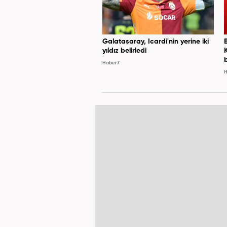
Galatasaray, Icardi'nin yerine iki
yıldız belirledi
Haber7
H