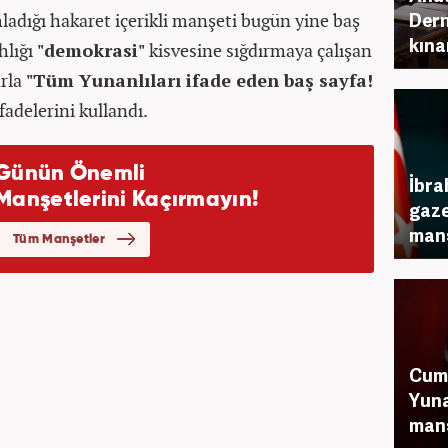
Dern
adığı hakaret içerikli manşeti bugün yine baş
kın
hlığı
"demokrasi"
kisvesine sığdırmaya çalışan
arla
"Tüm Yunanlıları ifade eden baş sayfa!
fadelerini kullandı.
İbra
gaze
manş
Cum
Yuna
manş