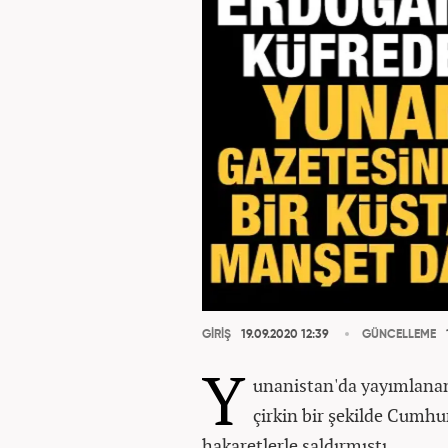
GİRİŞ
19.09.2020 12:39
GÜNCELLEME
Y
unanistan'da yayımlan
çirkin bir şekilde Cumhu
hakaretlerle saldırmıştı.