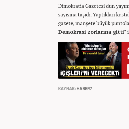
Dimokratia Gazetesi dün yayıml
sayısına taşıdı. Yaptıkları küsta
gazete, manşete büyük puntol
Demokrasi zorlarına gitti"
i
KAYNAK:
HABER7