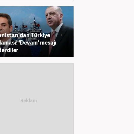
nistan'dan Türkiye
laması! 'Devam' mesajı
erdiler