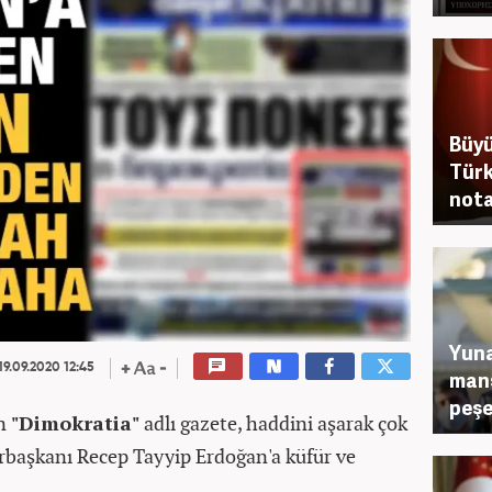
Büyü
Türk
nota
Yuna
19.09.2020 12:45
manş
peşe
an
"Dimokratia"
adlı gazete, haddini aşarak çok
rbaşkanı Recep Tayyip Erdoğan'a küfür ve