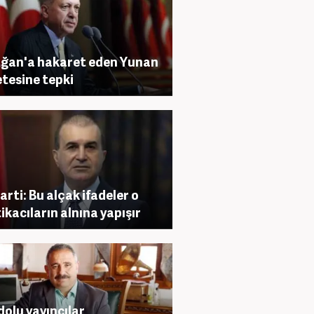
ğan'a hakaret eden Yunan
tesine tepki
arti: Bu alçak ifadeler o
tikacıların alnına yapışır
olu yayıncılar