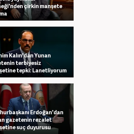
eği'nden çirkin manşete
ama
him Kalın'dan Yunan
tenin terbiyesiz
etine tepki: Lanetliyorum
hurbaşkanı Erdoğan'dan
n gazetenin rezalet
etine suç duyurusu