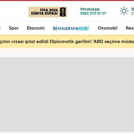
I
FIFA 2026
DÜNYA KUPASI
2
t
Spor
Ekonomi
Otomobil
Res
çinin vizesi iptal edildi Diplomatik gerilim! 'ABD seçime müda