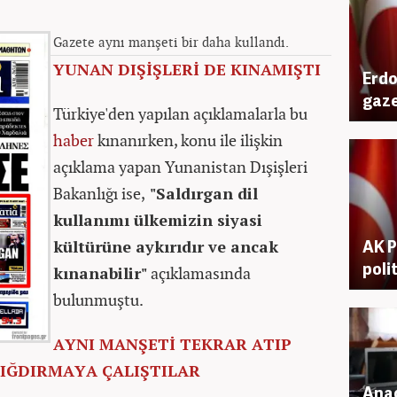
Gazete aynı manşeti bir daha kullandı.
YUNAN DIŞİŞLERİ DE KINAMIŞTI
Erdo
gaze
Türkiye'den yapılan açıklamalarla bu
haber
kınanırken, konu ile ilişkin
açıklama yapan Yunanistan Dışişleri
Bakanlığı ise,
"Saldırgan dil
kullanımı ülkemizin siyasi
AK P
kültürüne aykırıdır ve ancak
poli
kınanabilir"
açıklamasında
bulunmuştu.
AYNI MANŞETİ TEKRAR ATIP
SIĞDIRMAYA ÇALIŞTILAR
Anad