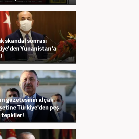
k skandal sonrası
iye'den Yunanistan'a
!
n gazetesinin alçak
etine Türkiye'den peş
 tepkiler!