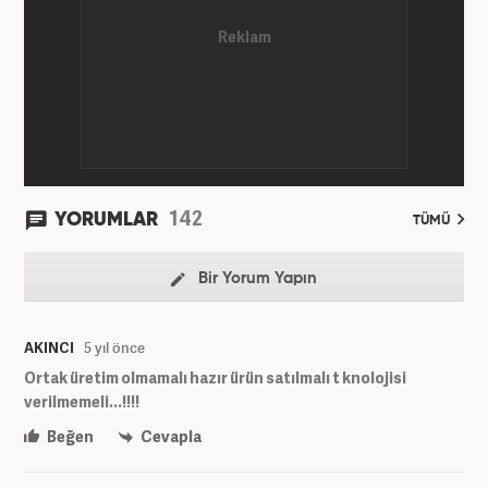
142
YORUMLAR
TÜMÜ
Bir Yorum Yapın
AKINCI
5 yıl önce
Ortak üretim olmamalı hazır ürün satılmalı t knolojisi
verilmemeli...!!!!
Beğen
Cevapla