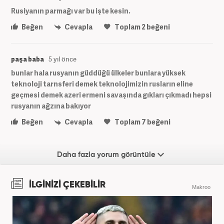
Rusiyanın parmağı var bu işte kesin.
Beğen
Cevapla
Toplam
2
beğeni
paşa baba
5 yıl önce
bunlar hala rusyanın güddüğü ülkeler bunlara yüksek
teknoloji tarnsferi demek teknolojimizin rusların eline
geçmesi demek azeri ermeni savaşında gıkları çıkmadı hepsi
rusyanın ağzına bakıyor
Beğen
Cevapla
Toplam
7
beğeni
Daha fazla yorum görüntüle
İLGİNİZİ ÇEKEBİLİR
Makroo