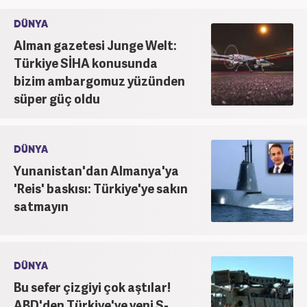
DÜNYA
Alman gazetesi Junge Welt:
Türkiye SİHA konusunda
bizim ambargomuz yüzünden
süper güç oldu
DÜNYA
Yunanistan'dan Almanya'ya
'Reis' baskısı: Türkiye'ye sakın
satmayın
DÜNYA
Bu sefer çizgiyi çok aştılar!
ABD'den Türkiye'ye yeni S-