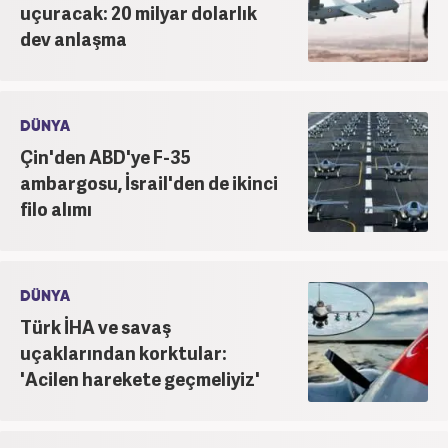
uçuracak: 20 milyar dolarlık
dev anlaşma
DÜNYA
Çin'den ABD'ye F-35
ambargosu, İsrail'den de ikinci
filo alımı
DÜNYA
Türk İHA ve savaş
uçaklarından korktular:
'Acilen harekete geçmeliyiz'