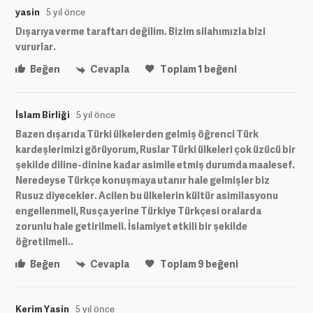
yasin
5 yıl önce
Dışarıya verme taraftarı değilim. Bizim silahımızla bizi
vururlar.
Beğen
Cevapla
Toplam
1
beğeni
İslam Birliği
5 yıl önce
Bazen dışarıda Türki ülkelerden gelmiş öğrenci Türk
kardeşlerimizi görüyorum, Ruslar Türki ülkeleri çok üzücü bir
şekilde diline-dinine kadar asimile etmiş durumda maalesef.
Neredeyse Türkçe konuşmaya utanır hale gelmişler biz
Rusuz diyecekler. Acilen bu ülkelerin kültür asimilasyonu
engellenmeli, Rusça yerine Türkiye Türkçesi oralarda
zorunlu hale getirilmeli. İslamiyet etkili bir şekilde
öğretilmeli..
Beğen
Cevapla
Toplam
9
beğeni
Kerim Yasin
5 yıl önce