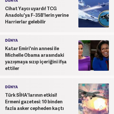
DÜNYA
Cihat Yaycı uyardı! TCG
Anadolu'ya F-35B'lerin yerine
Harrierlar gelebilir
DÜNYA
Katar Emiri'nin annesi ile
Michelle Obama arasındaki
yazışmaya sızıp içeriğini ifşa
ettiler
DÜNYA
Türk SİHA'larının etkisi!
Ermeni gazetesi: 10 binden
fazla asker cepheden kaçtı