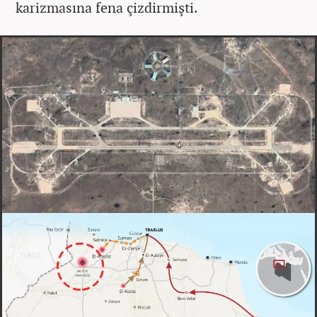
karizmasına fena çizdirmişti.