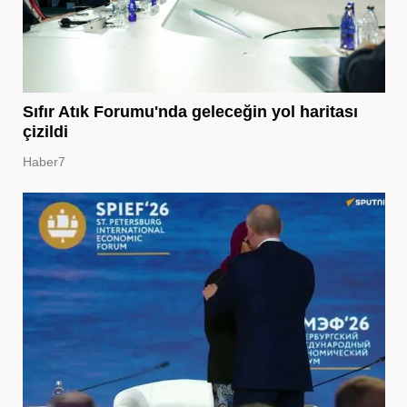
Sıfır Atık Forumu'nda geleceğin yol haritası
çizildi
Haber7