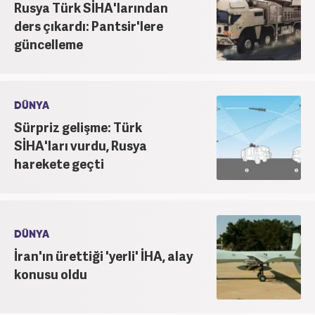
Rusya Türk SİHA'larından
ders çıkardı: Pantsir'lere
güncelleme
DÜNYA
Sürpriz gelişme: Türk
SİHA'ları vurdu, Rusya
harekete geçti
DÜNYA
İran'ın ürettiği 'yerli' İHA, alay
konusu oldu