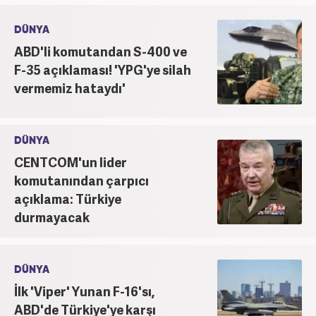
DÜNYA
ABD'li komutandan S-400 ve
F-35 açıklaması! 'YPG'ye silah
vermemiz hataydı'
DÜNYA
CENTCOM'un lider
komutanından çarpıcı
açıklama: Türkiye
durmayacak
DÜNYA
İlk 'Viper' Yunan F-16'sı,
ABD'de Türkiye'ye karşı