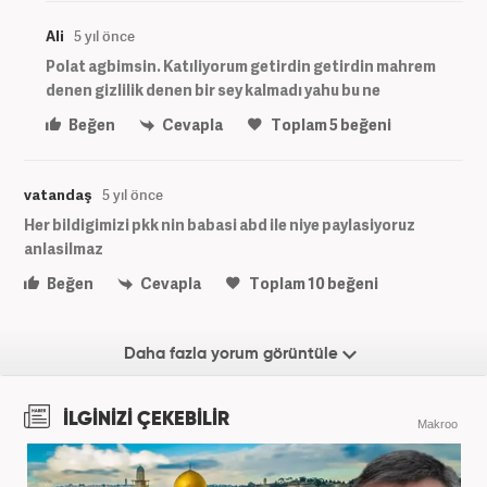
Ali
5 yıl önce
Polat agbimsin. Katıliyorum getirdin getirdin mahrem
denen gizlilik denen bir sey kalmadı yahu bu ne
Beğen
Cevapla
Toplam
5
beğeni
vatandaş
5 yıl önce
Her bildigimizi pkk nin babasi abd ile niye paylasiyoruz
anlasilmaz
Beğen
Cevapla
Toplam
10
beğeni
Daha fazla yorum görüntüle
İLGİNİZİ ÇEKEBİLİR
Makroo