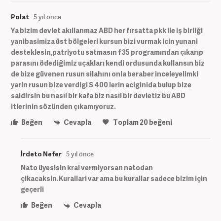
Polat
5 yıl önce
Ya bizim devlet akıllanmaz ABD her fırsatta pkk ile iş birliği
yanibasimiza üst bölgeleri kursun bizi vurmak icin yunani
desteklesin,patriyotu satmasın f 35 programından çıkarıp
parasını ödediğimiz uçakları kendi ordusunda kullansın biz
de bize güvenen rusun silahını onla beraber inceleyelimki
yarin rusun bize verdigi S 400 lerin aciginida bulup bize
saldirsin bu nasıl bir kafa biz nasıl bir devletiz bu ABD
itlerinin sözünden çıkamıyoruz.
Beğen
Cevapla
Toplam
20
beğeni
İrdeto Nefer
5 yıl önce
Nato üyesisin kral vermiyorsan natodan
çikacaksin.Kurallari var ama bu kurallar sadece bizim için
geçerli
Beğen
Cevapla