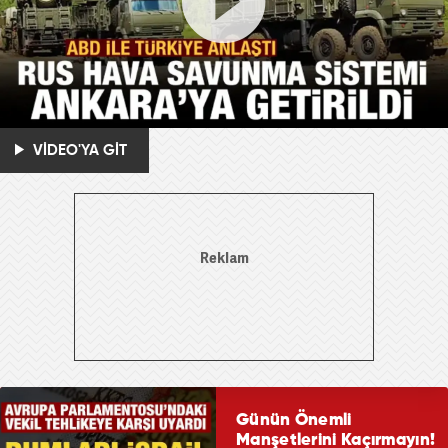
VİDEO'YA GİT