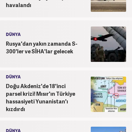
havalandı
DÜNYA
Rusya'dan yakın zamanda S-
300'ler ve SİHA'lar gelecek
DÜNYA
Doğu Akdeniz'de 18'inci
parsel krizi! Mısır'ın Türkiye
hassasiyeti Yunanistan'ı
kızdırdı
DÜNYA