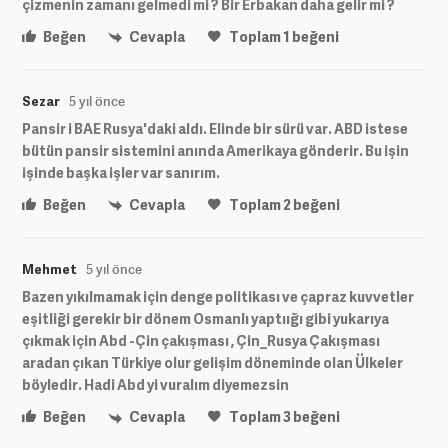
çizmenin zamanı gelmedi mi ? Bir Erbakan daha gelir mi ?
Beğen
Cevapla
Toplam
1
beğeni
Sezar
5 yıl önce
Pansir i BAE Rusya'daki aldı. Elinde bir sürü var. ABD istese
bütün pansir sistemini anında Amerikaya gönderir. Bu işin
işinde başka işler var sanırım.
Beğen
Cevapla
Toplam
2
beğeni
Mehmet
5 yıl önce
Bazen yıkılmamak için denge politikası ve çapraz kuvvetler
eşitliği gerekir bir dönem Osmanlı yaptıığı gibi yukarıya
çıkmak için Abd -Çin çakışması , Çin_Rusya Çakışması
aradan çıkan Türkiye olur gelişim döneminde olan Ülkeler
böyledir. Hadi Abd yi vuralım diyemezsin
Beğen
Cevapla
Toplam
3
beğeni