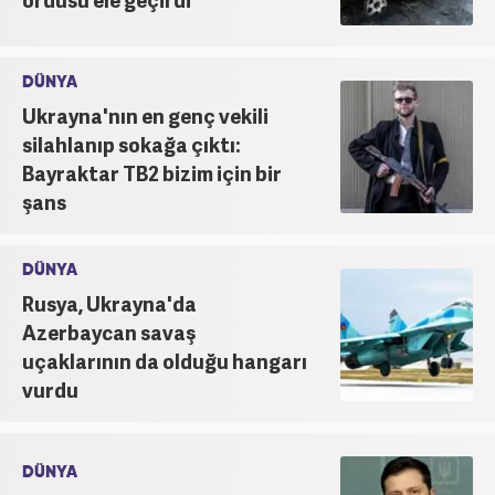
DÜNYA
Ukrayna'nın en genç vekili
silahlanıp sokağa çıktı:
Bayraktar TB2 bizim için bir
şans
DÜNYA
Rusya, Ukrayna'da
Azerbaycan savaş
uçaklarının da olduğu hangarı
vurdu
DÜNYA