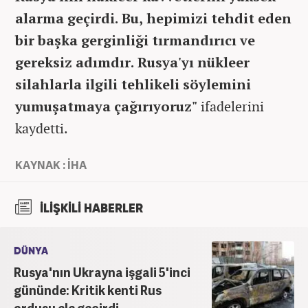
alarma geçirdi. Bu, hepimizi tehdit eden
bir başka gerginliği tırmandırıcı ve
gereksiz adımdır. Rusya'yı nükleer
silahlarla ilgili tehlikeli söylemini
yumuşatmaya çağırıyoruz"
ifadelerini
kaydetti.
KAYNAK : İHA
İLİŞKİLİ HABERLER
DÜNYA
Rusya'nın Ukrayna işgali 5'inci
gününde: Kritik kenti Rus
ordusu ele geçirdi