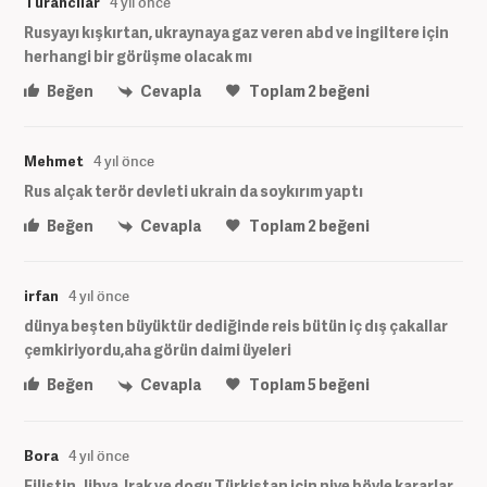
Turancılar
4 yıl önce
Rusyayı kışkırtan, ukraynaya gaz veren abd ve ingiltere için
herhangi bir görüşme olacak mı
Beğen
Cevapla
Toplam
2
beğeni
Mehmet
4 yıl önce
Rus alçak terör devleti ukrain da soykırım yaptı
Beğen
Cevapla
Toplam
2
beğeni
irfan
4 yıl önce
dünya beşten büyüktür dediğinde reis bütün iç dış çakallar
çemkiriyordu,aha görün daimi üyeleri
Beğen
Cevapla
Toplam
5
beğeni
Bora
4 yıl önce
Filistin , libya ,Irak ve dogu Türkistan icin niye böyle kararlar