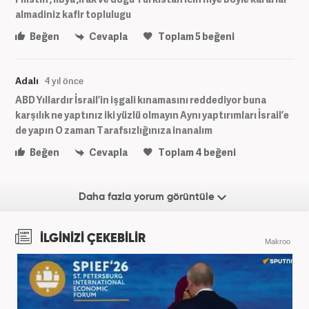
almadiniz kafir toplulugu
Beğen
Cevapla
Toplam
5
beğeni
Adalı
4 yıl önce
ABD Yıllardır İsrail’in işgali kınamasını reddediyor buna
karşılık ne yaptınız iki yüzlü olmayın Aynı yaptırımları İsrail’e
de yapın O zaman Tarafsızlığınıza inanalım
Beğen
Cevapla
Toplam
4
beğeni
Daha fazla yorum görüntüle
İLGİNİZİ ÇEKEBİLİR
Makroo