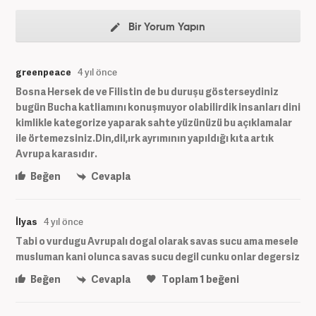
Bir Yorum Yapın
greenpeace
4 yıl önce
Bosna Hersek de ve Filistin de bu duruşu gösterseydiniz
bugün Bucha katliamını konuşmuyor olabilirdik insanları dini
kimlikle kategorize yaparak sahte yüzünüzü bu açıklamalar
ile örtemezsiniz.Din,dil,ırk ayrımının yapıldığı kıta artık
Avrupa karasıdır.
Beğen
Cevapla
İlyas
4 yıl önce
Tabi o vurdugu Avrupalı dogal olarak savas sucu ama mesele
musluman kani olunca savas sucu degil cunku onlar degersiz
Beğen
Cevapla
Toplam
1
beğeni