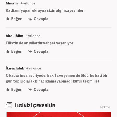
Misafir
4 yıl önce
Katliamı yapan ukrayna sizin algınızı yesinler.
Beğen
Cevapla
AbdulÂlim
4 yıl önce
Filistin de on yıllardır vahşet yaşanıyor
Beğen
Cevapla
İkiyüzlülük
4 yıl önce
O kadar insan suriyede, Irak'ta ve yemen de öldü, bu bati bir
gün toplu olarak bir aciklama yapmadı, küfür tek millet
Beğen
Cevapla
İLGİNİZİ ÇEKEBİLİR
Makroo