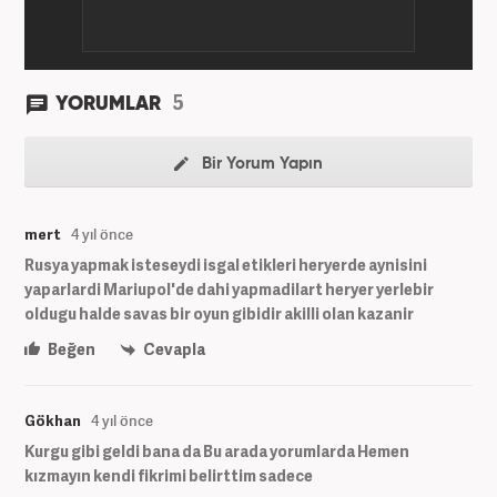
5
YORUMLAR
Bir Yorum Yapın
mert
4 yıl önce
Rusya yapmak isteseydi isgal etikleri heryerde aynisini
yaparlardi Mariupol'de dahi yapmadilart heryer yerlebir
oldugu halde savas bir oyun gibidir akilli olan kazanir
Beğen
Cevapla
Gökhan
4 yıl önce
Kurgu gibi geldi bana da Bu arada yorumlarda Hemen
kızmayın kendi fikrimi belirttim sadece