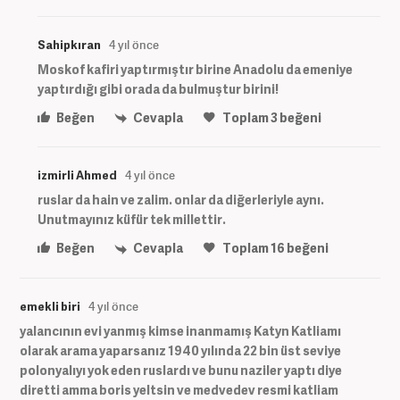
Sahipkıran
4 yıl önce
Moskof kafiri yaptırmıştır birine Anadolu da emeniye
yaptırdığı gibi orada da bulmuştur birini!
Beğen
Cevapla
Toplam
3
beğeni
izmirli Ahmed
4 yıl önce
ruslar da hain ve zalim. onlar da diğerleriyle aynı.
Unutmayınız küfür tek millettir.
Beğen
Cevapla
Toplam
16
beğeni
emekli biri
4 yıl önce
yalancının evi yanmış kimse inanmamış Katyn Katliamı
olarak arama yaparsanız 1940 yılında 22 bin üst seviye
polonyalıyı yok eden ruslardı ve bunu naziler yaptı diye
diretti amma boris yeltsin ve medvedev resmi katliam