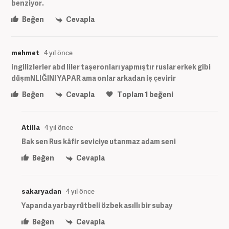
benziyor.
Beğen
Cevapla
mehmet
4 yıl önce
ingilizlerler abd liler taşeronları yapmıştır ruslar erkek gibi
düşmNLIĞINI YAPAR ama onlar arkadan iş çevirir
Beğen
Cevapla
Toplam
1
beğeni
Atilla
4 yıl önce
Bak sen Rus kâfir seviciye utanmaz adam seni
Beğen
Cevapla
sakaryadan
4 yıl önce
Yapanda yarbay rütbeli özbek asıllı bir subay
Beğen
Cevapla