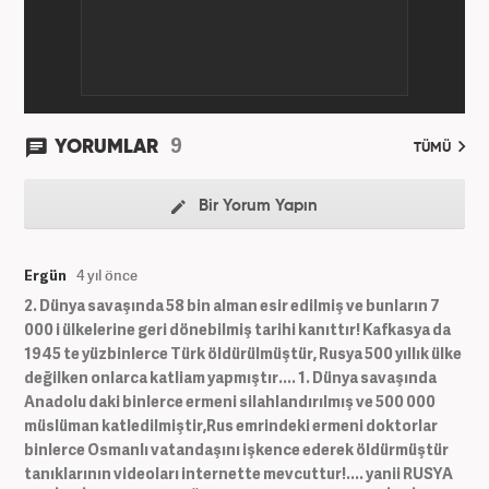
9
YORUMLAR
TÜMÜ
Bir Yorum Yapın
Ergün
4 yıl önce
2. Dünya savaşında 58 bin alman esir edilmiş ve bunların 7
000 i ülkelerine geri dönebilmiş tarihi kanıttır! Kafkasya da
1945 te yüzbinlerce Türk öldürülmüştür, Rusya 500 yıllık ülke
değilken onlarca katliam yapmıştır.... 1. Dünya savaşında
Anadolu daki binlerce ermeni silahlandırılmış ve 500 000
müslüman katledilmiştir,Rus emrindeki ermeni doktorlar
binlerce Osmanlı vatandaşını işkence ederek öldürmüştür
tanıklarının videoları internette mevcuttur!.... yanii RUSYA