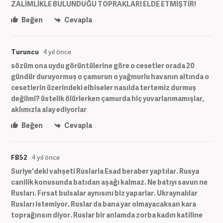
ZALİMLİKLE BULUNDUĞU TOPRAKLARI ELDE ETMİŞTİR!
Beğen
Cevapla
Turuncu
4 yıl önce
sözüm ona uydu görüntülerine göre o cesetler orada 20
gündür duruyormuş o çamurun o yağmurlu havanın altında o
cesetlerin üzerindeki elbiseler nasılda tertemiz durmuş
değilmi? üstelik ölürlerken çamurda hiç yuvarlanmamışlar,
aklımızla alay ediyorlar
Beğen
Cevapla
FB52
4 yıl önce
Suriye'deki vahşeti Ruslarla Esad beraber yaptılar. Rusya
canilik konusunda batıdan aşağı kalmaz. Ne batıyı savun ne
Rusları. Fırsat bulsalar aynısını biz yaparlar. Ukraynalılar
Rusları istemiyor. Ruslar da bana yar olmayacaksan kara
toprağınsın diyor. Ruslar bir anlamda zorba kadın katiline