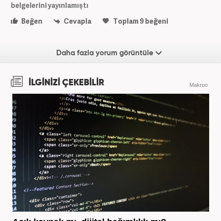
belgelerini yayınlamıştı
Beğen
Cevapla
Toplam
9
beğeni
Daha fazla yorum görüntüle
İLGİNİZİ ÇEKEBİLİR
Makroo