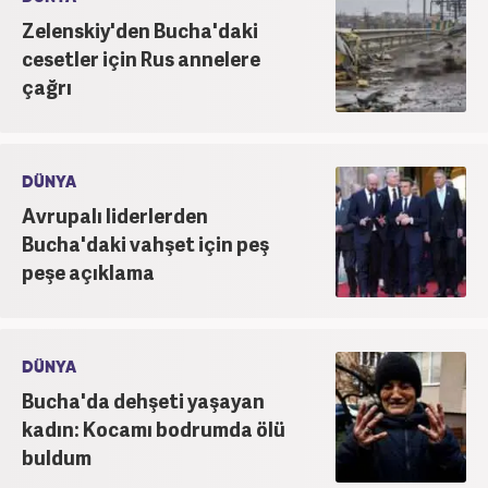
Zelenskiy'den Bucha'daki
cesetler için Rus annelere
çağrı
DÜNYA
Avrupalı liderlerden
Bucha'daki vahşet için peş
peşe açıklama
DÜNYA
Bucha'da dehşeti yaşayan
kadın: Kocamı bodrumda ölü
buldum