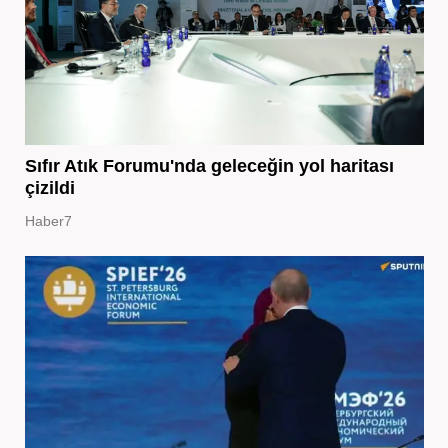
Sıfır Atık Forumu'nda geleceğin yol haritası
çizildi
Haber7