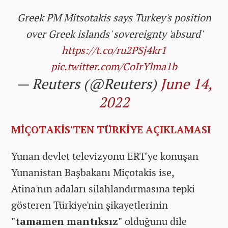
Greek PM Mitsotakis says Turkey's position
over Greek islands' sovereignty 'absurd'
https://t.co/ru2PSj4kr1
pic.twitter.com/CoIrYlma1b
— Reuters (@Reuters)
June 14,
2022
MİÇOTAKİS'TEN TÜRKİYE AÇIKLAMASI
Yunan devlet televizyonu ERT'ye konuşan
Yunanistan Başbakanı Miçotakis ise,
Atina'nın adaları silahlandırmasına tepki
gösteren Türkiye'nin şikayetlerinin
"tamamen mantıksız"
olduğunu dile