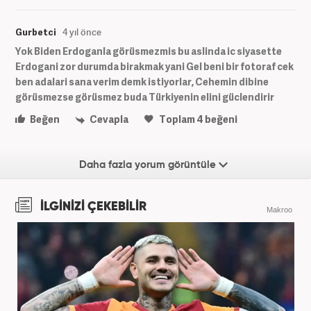
Gurbetci
4 yıl önce
Yok Biden Erdoganla görüsmezmis bu aslinda ic siyasette
Erdogani zor durumda birakmak yani Gel beni bir fotoraf cek
ben adalari sana verim demk istiyorlar, Cehemin dibine
görüsmezse görüsmez buda Türkiyenin elini güclendirir
Beğen
Cevapla
Toplam
4
beğeni
Daha fazla yorum görüntüle
İLGİNİZİ ÇEKEBİLİR
Makroo