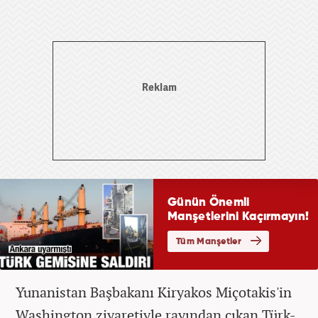
Yunanistan Başbakanı Kiryakos Miçotakis'in
Washington ziyaretiyle rayından çıkan Türk-