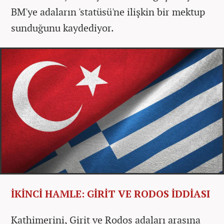
BM'ye adaların 'statüsü'ne ilişkin bir mektup
sunduğunu kaydediyor.
İKİNCİ HAMLE: GİRİT VE RODOS İDDİASI
Kathimerini, Girit ve Rodos adaları arasına