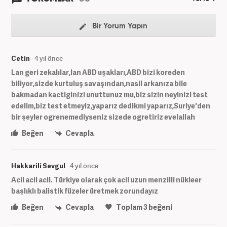
Bir Yorum Yapın
Cetin
4 yıl önce
Lan geri zekalılar,lan ABD uşakları,ABD bizi koreden
biliyor,sizde kurtuluş savaşından,nasil arkanıza bile
bakmadan kactiginizi unuttunuz mu,biz sizin neyinizi test
edelim,biz test etmeyiz,yaparız dedikmi yaparız,Suriye'den
bir şeyler ogrenemediyseniz sizede ogretiriz evelallah
Beğen
Cevapla
Hakkarili Sevgul
4 yıl önce
Acil acil acil. Türkiye olarak çok acil uzun menzilli nükleer
başlıklı balistik füzeler üretmek zorundayız
Beğen
Cevapla
Toplam
3
beğeni