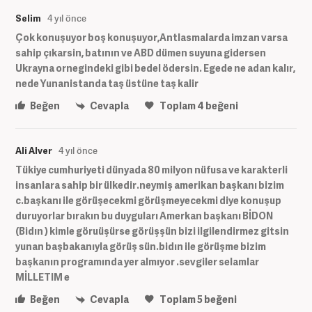
Selim
4 yıl önce
Çok konuşuyor boş konuşuyor,Antlasmalarda imzan varsa
sahip çıkarsin, batının ve ABD dümen suyuna gidersen
Ukrayna ornegindeki gibi bedel ödersin. Egede ne adan kalır,
nede Yunanistanda taş üstüne taş kalir
Beğen
Cevapla
Toplam
4
beğeni
Ali Alver
4 yıl önce
Tükiye cumhuriyeti dünyada 80 milyon nüfusa ve karakterli
insanlara sahip bir ülkedir.neymiş amerikan başkanı bizim
c.başkanı ile görüşecekmi görüşmeyecekmi diye konuşup
duruyorlar bırakın bu duyguları Amerkan başkanı BİDON
(Bidın ) kimle göruüşürse görüşşün bizi ilgilendirmez gitsin
yunan başbakanıyla görüş sün.bidın ile görüşme bizim
başkanın programında yer almıyor .sevgiler selamlar
MİLLETIM e
Beğen
Cevapla
Toplam
5
beğeni