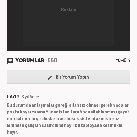
550
YORUMLAR
TÜMÜ
Bir Yorum Yapın
HAYIR
3 yıl önce
Bu durumda anlaşmalar gereği silahsız olması gerekn adalar
posta koyarcasına Yunanistan tarafınca silahlanması gayet
normal durum şu uluslararası hukuk sistemi azıcık biraz
lehimize çalışsın şaşırdıkmı hayır bu tabloyada kesinlikle
hayır.