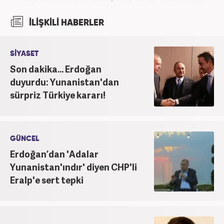
Tarih-Coğrafya Fakültesi "Sanat Tarihi" bölümünden
mezun oldu. Üniversite yıllarında gazetecilik
İLİŞKİLİ HABERLER
üzerine eğitimler aldı. Haberciliğe "muhabir" olarak
Kanal 7'de başladı; daha sonra Haber 7'ye geçti.
Kariyerine, Haber7'de "editör" olarak devam ediyor.
SİYASET
Son dakika... Erdoğan
duyurdu: Yunanistan'dan
sürpriz Türkiye kararı!
GÜNCEL
Erdoğan’dan 'Adalar
Yunanistan'ındır' diyen CHP'li
Eralp'e sert tepki