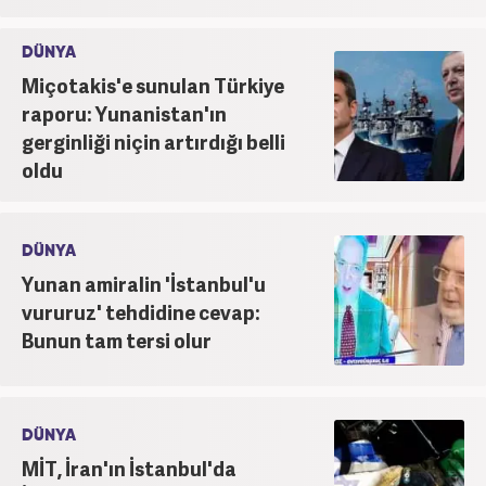
DÜNYA
Miçotakis'e sunulan Türkiye
raporu: Yunanistan'ın
gerginliği niçin artırdığı belli
oldu
DÜNYA
Yunan amiralin 'İstanbul'u
vururuz' tehdidine cevap:
Bunun tam tersi olur
DÜNYA
MİT, İran'ın İstanbul'da