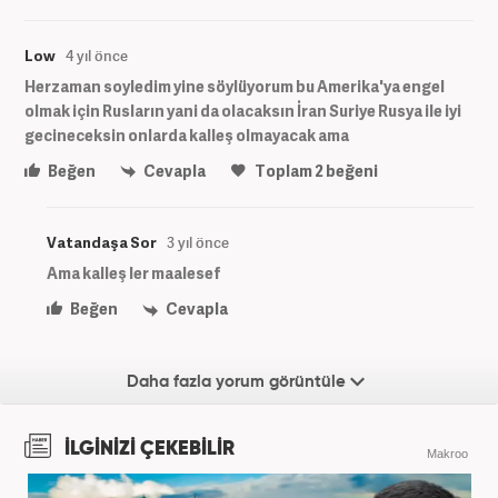
Low
4 yıl önce
Herzaman soyledim yine söylüyorum bu Amerika'ya engel
olmak için Rusların yani da olacaksın İran Suriye Rusya ile iyi
gecineceksin onlarda kalleş olmayacak ama
Beğen
Cevapla
Toplam
2
beğeni
Vatandaşa Sor
3 yıl önce
Ama kalleş ler maalesef
Beğen
Cevapla
Daha fazla yorum görüntüle
İLGİNİZİ ÇEKEBİLİR
Makroo