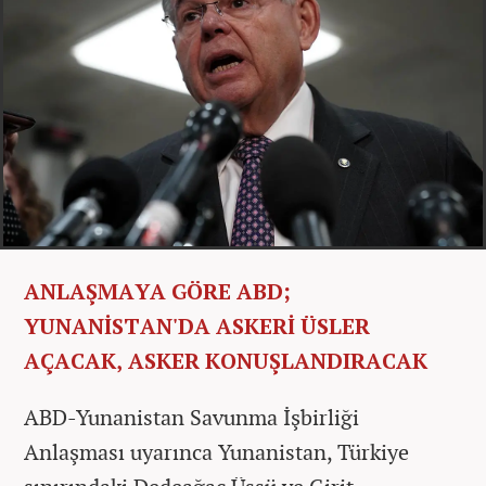
ANLAŞMAYA GÖRE ABD;
YUNANİSTAN'DA ASKERİ ÜSLER
AÇACAK, ASKER KONUŞLANDIRACAK
ABD-Yunanistan Savunma İşbirliği
Anlaşması uyarınca Yunanistan, Türkiye