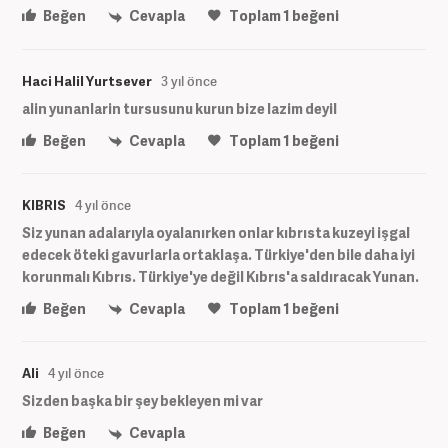
Beğen
Cevapla
Toplam
1
beğeni
Haci Halil Yurtsever
3 yıl önce
alin yunanlarin tursusunu kurun bize lazim deyil
Beğen
Cevapla
Toplam
1
beğeni
KIBRIS
4 yıl önce
Siz yunan adalarıyla oyalanırken onlar kıbrısta kuzeyi işgal
edecek öteki gavurlarla ortaklaşa. Türkiye'den bile daha iyi
korunmalı Kıbrıs. Türkiye'ye değil Kıbrıs'a saldıracak Yunan.
Beğen
Cevapla
Toplam
1
beğeni
Ali
4 yıl önce
Sizden başka bir şey bekleyen mi var
Beğen
Cevapla