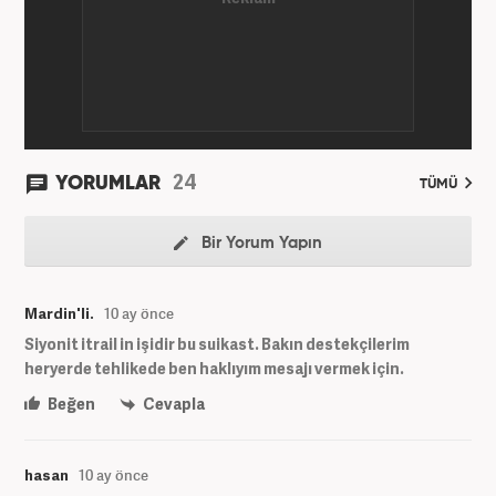
24
YORUMLAR
TÜMÜ
Bir Yorum Yapın
Mardin'li.
10 ay önce
Siyonit itrail in işidir bu suikast. Bakın destekçilerim
heryerde tehlikede ben haklıyım mesajı vermek için.
Beğen
Cevapla
hasan
10 ay önce