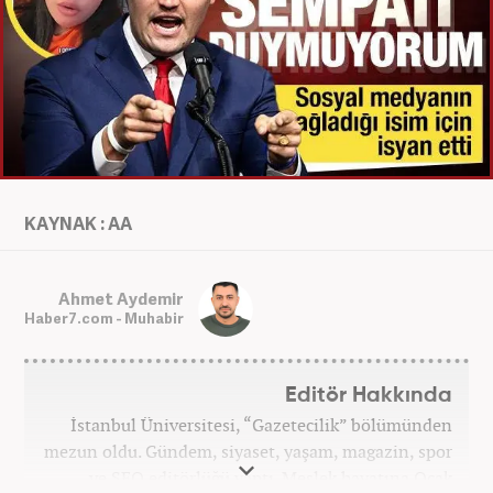
KAYNAK : AA
Ahmet Aydemir
Haber7.com - Muhabir
Editör Hakkında
İstanbul Üniversitesi, “Gazetecilik” bölümünden
mezun oldu. Gündem, siyaset, yaşam, magazin, spor
ve SEO editörlüğü yaptı. Meslek hayatına Ocak