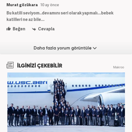
Murat gözükara
10 ay önce
Bu katili seviyom..devamını seri olarak yapmalı...bebek
katilleri ne az bile...
Beğen
Cevapla
Daha fazla yorum görüntüle
İLGİNİZİ ÇEKEBİLİR
Makroo