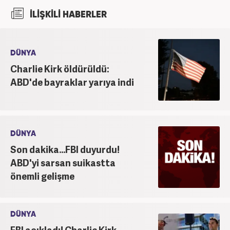
2024’ten beri Haber7’de devam ediyor.
İLİŞKİLİ HABERLER
DÜNYA
Charlie Kirk öldürüldü:
ABD'de bayraklar yarıya indi
DÜNYA
Son dakika...FBI duyurdu!
ABD'yi sarsan suikastta
önemli gelişme
DÜNYA
FBI açıkladı! Charlie Kirk