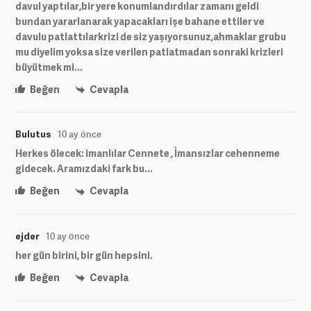
davul yaptılar,bir yere konumlandırdılar zamanı geldi
bundan yararlanarak yapacakları işe bahane ettiler ve
davulu patlattılarkrizi de siz yaşıyorsunuz,ahmaklar grubu
mu diyelim yoksa size verilen patlatmadan sonraki krizleri
büyütmek mi...
Beğen
Cevapla
Bulutus
10 ay önce
Herkes ölecek: imanlılar Cennete , İmansızlar cehenneme
gidecek. Aramızdaki fark bu...
Beğen
Cevapla
ejder
10 ay önce
her gün birini, bir gün hepsini.
Beğen
Cevapla