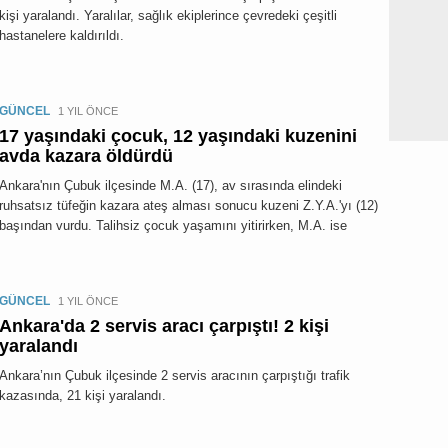
kişi yaralandı. Yaralılar, sağlık ekiplerince çevredeki çeşitli
hastanelere kaldırıldı.
GÜNCEL
1 YIL ÖNCE
17 yaşındaki çocuk, 12 yaşındaki kuzenini
avda kazara öldürdü
Ankara'nın Çubuk ilçesinde M.A. (17), av sırasında elindeki
ruhsatsız tüfeğin kazara ateş alması sonucu kuzeni Z.Y.A.'yı (12)
başından vurdu. Talihsiz çocuk yaşamını yitirirken, M.A. ise
GÜNCEL
1 YIL ÖNCE
Ankara'da 2 servis aracı çarpıştı! 2 kişi
yaralandı
Ankara’nın Çubuk ilçesinde 2 servis aracının çarpıştığı trafik
kazasında, 21 kişi yaralandı.