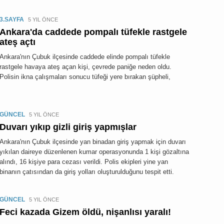
3.SAYFA
5 YIL ÖNCE
Ankara'da caddede pompalı tüfekle rastgele
ateş açtı
Ankara'nın Çubuk ilçesinde caddede elinde pompalı tüfekle
rastgele havaya ateş açan kişi, çevrede paniğe neden oldu.
Polisin ikna çalışmaları sonucu tüfeği yere bırakan şüpheli,
GÜNCEL
5 YIL ÖNCE
Duvarı yıkıp gizli giriş yapmışlar
Ankara'nın Çubuk ilçesinde yan binadan giriş yapmak için duvarı
yıkılan daireye düzenlenen kumar operasyonunda 1 kişi gözaltına
alındı, 16 kişiye para cezası verildi. Polis ekipleri yine yan
binanın çatısından da giriş yolları oluşturulduğunu tespit etti.
GÜNCEL
5 YIL ÖNCE
Feci kazada Gizem öldü, nişanlısı yaralı!