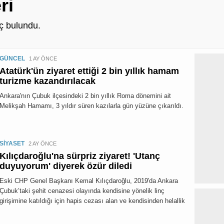
ri
 bulundu.
GÜNCEL
1 AY ÖNCE
Atatürk'ün ziyaret ettiği 2 bin yıllık hamam
turizme kazandırılacak
Ankara'nın Çubuk ilçesindeki 2 bin yıllık Roma dönemini ait
Melikşah Hamamı, 3 yıldır süren kazılarla gün yüzüne çıkarıldı.
SİYASET
2 AY ÖNCE
Kılıçdaroğlu'na sürpriz ziyaret! 'Utanç
duyuyorum' diyerek özür diledi
Eski CHP Genel Başkanı Kemal Kılıçdaroğlu, 2019'da Ankara
Çubuk’taki şehit cenazesi olayında kendisine yönelik linç
girişimine katıldığı için hapis cezası alan ve kendisinden helallik