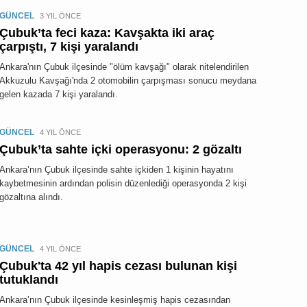
GÜNCEL
3 YIL ÖNCE
Çubuk’ta feci kaza: Kavşakta iki araç
çarpıştı, 7 kişi yaralandı
Ankara'nın Çubuk ilçesinde "ölüm kavşağı" olarak nitelendirilen
Akkuzulu Kavşağı'nda 2 otomobilin çarpışması sonucu meydana
gelen kazada 7 kişi yaralandı.
GÜNCEL
4 YIL ÖNCE
Çubuk’ta sahte içki operasyonu: 2 gözaltı
Ankara’nın Çubuk ilçesinde sahte içkiden 1 kişinin hayatını
kaybetmesinin ardından polisin düzenlediği operasyonda 2 kişi
gözaltına alındı.
GÜNCEL
4 YIL ÖNCE
Çubuk'ta 42 yıl hapis cezası bulunan kişi
tutuklandı
Ankara’nın Çubuk ilçesinde kesinleşmiş hapis cezasından