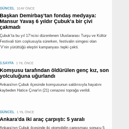
GÜNCEL
10 AY ÖNCE
Başkan Demirbaş’tan fondaş medyaya:
Mansur Yavaş 6 yıldır Çubuk’a bir çivi
çakmadı
Çubuk’ta bu yıl 17’ncisi düzenlenen Uluslararası Turşu ve Kültür
Festivali tüm coşkusuyla sürerken, festivalin simgesi olan
’nin yürüttüğü eleştiri kampanyası tepki çekti.
3.SAYFA
1 YIL ÖNCE
Komşusu tarafından öldürülen genç kız, son
yolculuğuna uğurlandı
Ankara'nın Çubuk ilçesinde komşusunun saldırısıyla hayatını
kaybeden Hatice Çınar'ın (21) cenazesi toprağa verildi.
GÜNCEL
1 YIL ÖNCE
Ankara'da iki araç çarpıştı: 5 yaralı
Ankara’nın Çubuk ilçesinde iki otomobilin çarpışması sonucu 5