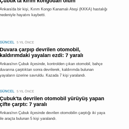
Çubuk'ta kırım kongodan ölüm
Ankara'da bir kişi, Kırım Kongo Kanamalı Ateşi (KKKA) hastalığı
nedeniyle hayatını kaybetti.
GÜNCEL
5 YIL ÖNCE
Duvara çarpıp devrilen otomobil,
kaldırımdaki yayaları ezdi: 7 yaralı
Ankara'nın Çubuk ilçesinde, kontrolden çıkan otomobil, bahçe
duvarına çarptıktan sonra devrilerek, kaldırımda bulunan
yayaların üzerine savruldu. Kazada 7 kişi yaralandı.
GÜNCEL
5 YIL ÖNCE
Çubuk'ta devrilen otomobil yürüyüş yapan
çifte çarptı: 7 yaralı
Ankara'nın Çubuk ilçesinde devrilen otomobilin çarptığı iki yaya
ile araçta bulunan 5 kişi yaralandı.