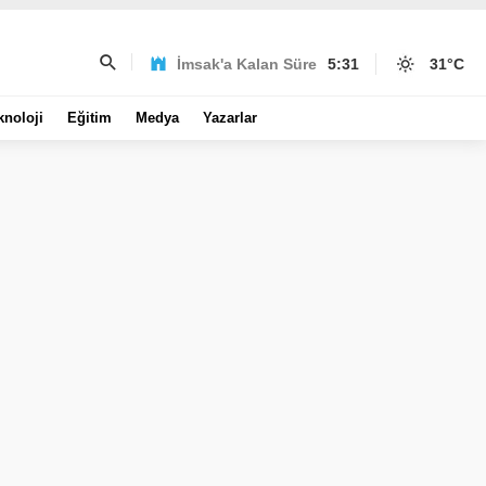
İmsak'a Kalan Süre
5:31
31
°C
knoloji
Eğitim
Medya
Yazarlar