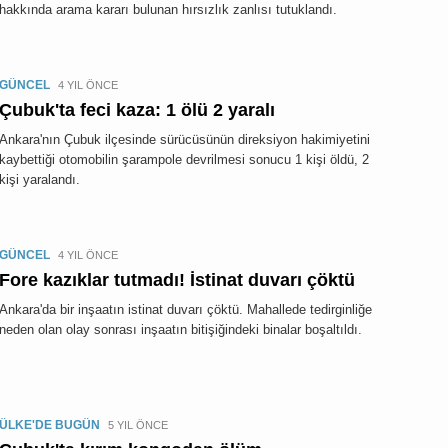
hakkında arama kararı bulunan hırsızlık zanlısı tutuklandı.
GÜNCEL
4 YIL ÖNCE
Çubuk'ta feci kaza: 1 ölü 2 yaralı
Ankara'nın Çubuk ilçesinde sürücüsünün direksiyon hakimiyetini
kaybettiği otomobilin şarampole devrilmesi sonucu 1 kişi öldü, 2
kişi yaralandı.
GÜNCEL
4 YIL ÖNCE
Fore kazıklar tutmadı! İstinat duvarı çöktü
Ankara'da bir inşaatın istinat duvarı çöktü. Mahallede tedirginliğe
neden olan olay sonrası inşaatın bitişiğindeki binalar boşaltıldı.
ÜLKE'DE BUGÜN
5 YIL ÖNCE