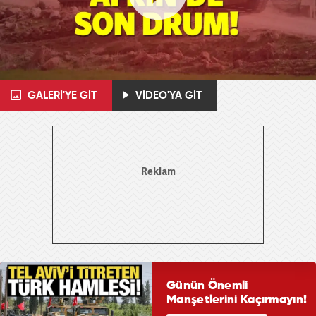
GALERİ'YE GİT
VİDEO'YA GİT