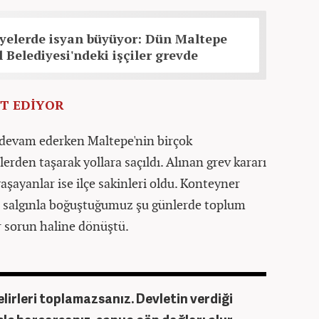
iyelerde isyan büyüyor: Dün Maltepe
 Belediyesi'ndeki işçiler grevde
İT EDİYOR
 devam ederken Maltepe'nin birçok
rden taşarak yollara saçıldı. Alınan grev kararı
şayanlar ise ilçe sakinleri oldu. Konteyner
e; salgınla boğuştuğumuz şu günlerde toplum
r sorun haline dönüştü.
lirleri toplamazsanız. Devletin verdiği