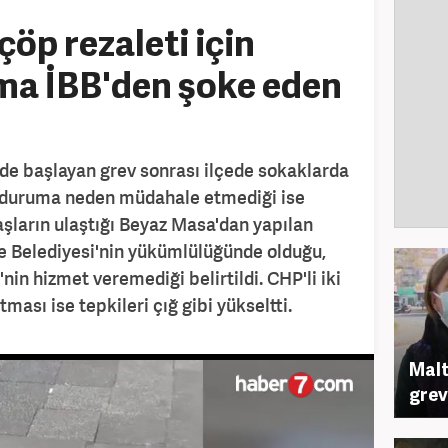
öp rezaleti için
ma İBB'den şoke eden
de başlayan grev sonrası ilçede sokaklarda
in duruma neden müdahale etmediği ise
şların ulaştığı Beyaz Masa'dan yapılan
e Belediyesi'nin yükümlülüğünde olduğu,
nin hizmet veremediği belirtildi. CHP'li iki
ması ise tepkileri çığ gibi yükseltti.
Malt
grev