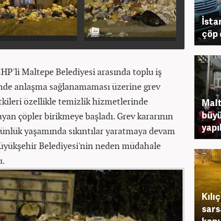
İsta
çöp 
CHP'li Maltepe Belediyesi arasında toplu iş
nde anlaşma sağlanamaması üzerine grev
etkileri özellikle temizlik hizmetlerinde
Malt
büyü
ayan çöpler birikmeye başladı. Grev kararının
yapı
 günlük yaşamında sıkıntılar yaratmaya devam
üyükşehir Belediyesi'nin neden müdahale
u.
Kılı
sars
kon