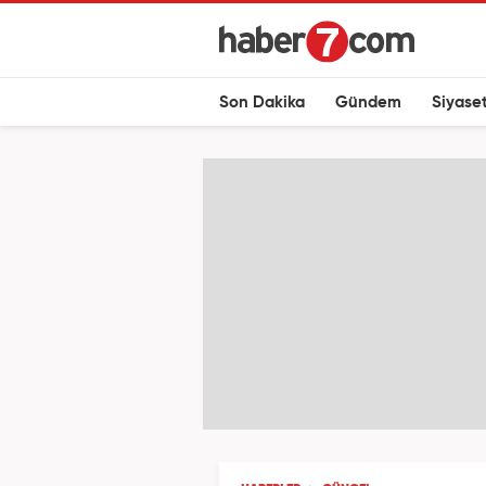
Son Dakika
Gündem
Siyase