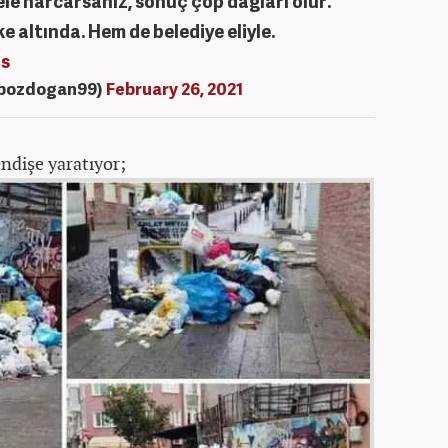
ele harcarsanız, sonuç çöp dağları olur.
e altında. Hem de belediye eliyle.
8s
bozdogan99)
February 26, 2021
ndişe yaratıyor;