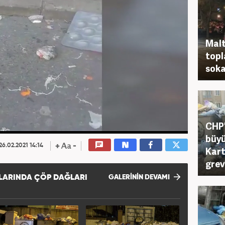
Malt
topl
soka
CHP'
büyü
26.02.2021 14:14
Kart
gre
LARINDA ÇÖP DAĞLARI
GALERİNİN DEVAMI