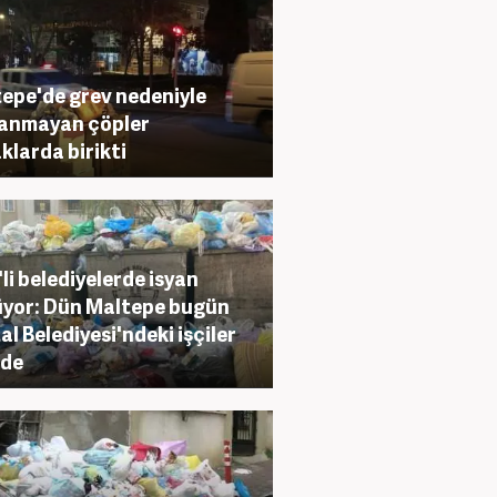
epe'de grev nedeniyle
anmayan çöpler
klarda birikti
li belediyelerde isyan
yor: Dün Maltepe bugün
al Belediyesi'ndeki işçiler
vde