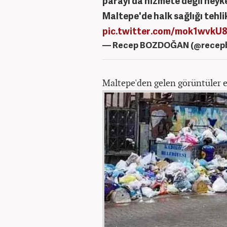
parayı da hizmete değil heyk
Maltepe'de halk sağlığı tehlik
pic.twitter.com/mok1wvkU
— Recep BOZDOĞAN (@recep
Maltepe'den gelen görüntüler e