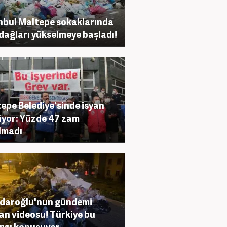
nbul Maltepe sokaklarında
dağları yükselmeye başladı!
epe Belediye'sinde isyan
yor: Yüzde 47 zam
lmadı
çdaroğlu'nun gündemi
an videosu! Türkiye bu
uyu konuşuyor