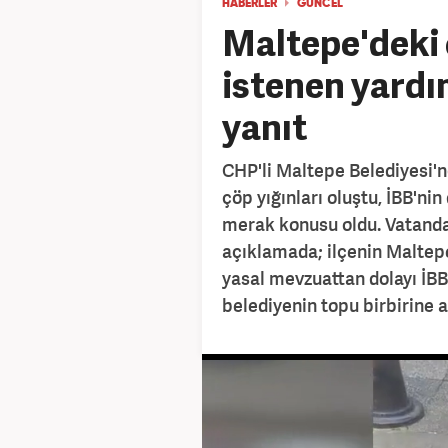
HABERLER
GÜNCEL
Maltepe'deki ç
istenen yardı
yanıt
CHP'li Maltepe Belediyesi'n
çöp yığınları oluştu, İBB'n
merak konusu oldu. Vatanda
açıklamada; ilçenin Maltep
yasal mevzuattan dolayı İBB'
belediyenin topu birbirine at