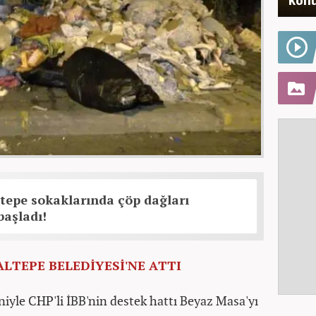
tepe sokaklarında çöp dağları
başladı!
MALTEPE BELEDİYESİ'NE ATTI
niyle CHP'li İBB'nin destek hattı Beyaz Masa'yı