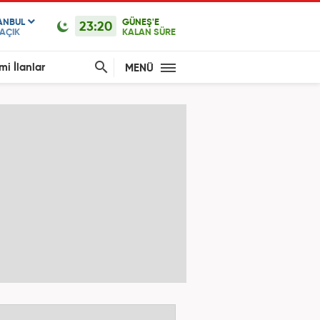
ANBUL
GÜNEŞ'E
23:20
AÇIK
KALAN SÜRE
mi İlanlar
MENÜ