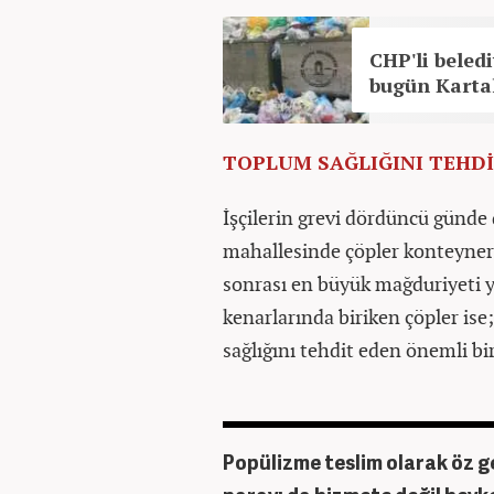
CHP'li beled
bugün Kartal
TOPLUM SAĞLIĞINI TEHD
İşçilerin grevi dördüncü günde
mahallesinde çöpler konteynerle
sonrası en büyük mağduriyeti ya
kenarlarında biriken çöpler is
sağlığını tehdit eden önemli bi
Popülizme teslim olarak öz ge