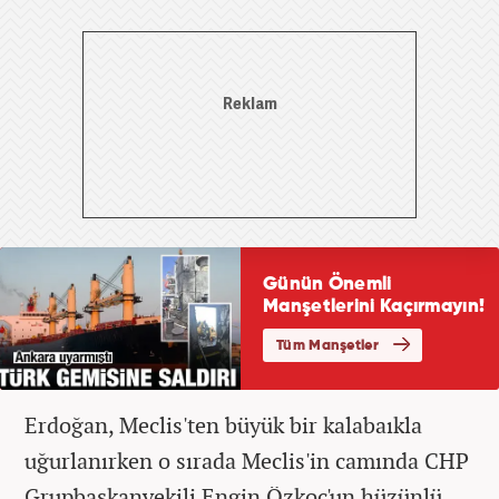
Erdoğan, Meclis'ten büyük bir kalabaıkla
uğurlanırken o sırada Meclis'in camında CHP
Grupbaşkanvekili Engin Özkoç'un hüzünlü