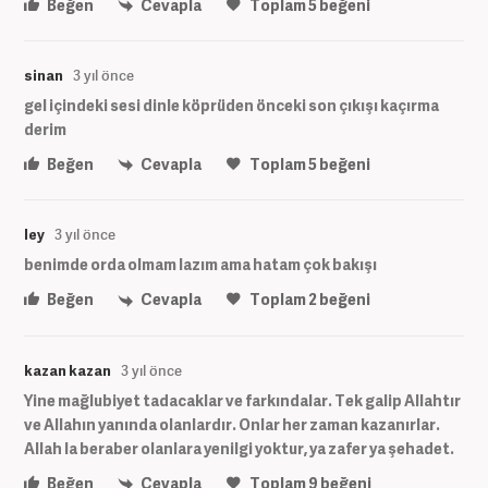
Beğen
Cevapla
Toplam
5
beğeni
sinan
3 yıl önce
gel içindeki sesi dinle köprüden önceki son çıkışı kaçırma
derim
Beğen
Cevapla
Toplam
5
beğeni
ley
3 yıl önce
benimde orda olmam lazım ama hatam çok bakışı
Beğen
Cevapla
Toplam
2
beğeni
kazan kazan
3 yıl önce
Yine mağlubiyet tadacaklar ve farkındalar. Tek galip Allahtır
ve Allahın yanında olanlardır. Onlar her zaman kazanırlar.
Allah la beraber olanlara yenilgi yoktur, ya zafer ya şehadet.
Beğen
Cevapla
Toplam
9
beğeni