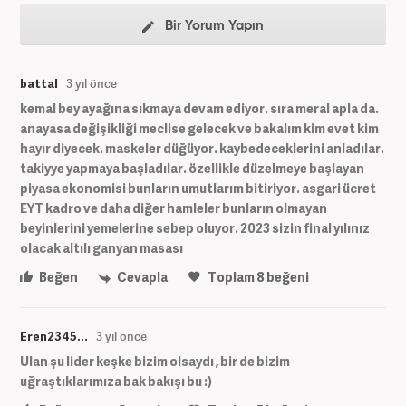
Bir Yorum Yapın
battal
3 yıl önce
kemal bey ayağına sıkmaya devam ediyor. sıra meral apla da.
anayasa değişikliği meclise gelecek ve bakalım kim evet kim
hayır diyecek. maskeler düğüyor. kaybedeceklerini anladılar.
takiyye yapmaya başladılar. özellikle düzelmeye başlayan
piyasa ekonomisi bunların umutlarım bitiriyor. asgari ücret
EYT kadro ve daha diğer hamleler bunların olmayan
beyinlerini yemelerine sebep oluyor. 2023 sizin final yılınız
olacak altılı ganyan masası
Beğen
Cevapla
Toplam
8
beğeni
Eren2345...
3 yıl önce
Ulan şu lider keşke bizim olsaydı , bir de bizim
uğraştıklarımıza bak bakışı bu :)