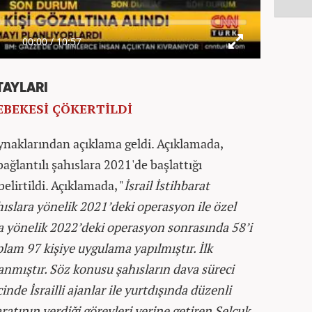
AYLARI
BEKESİ ÇÖKERTİLDİ
aynaklarından açıklama geldi. Açıklamada,
bağlantılı şahıslara 2021'de başlattığı
elirtildi. Açıklamada, "
İsrail İstihbarat
ahıslara yönelik 2021’deki operasyon ile özel
ra yönelik 2022’deki operasyon sonrasında 58’i
plam 97 kişiye uygulama yapılmıştır. İlk
nmıştır. Söz konusu şahısların dava süreci
de İsrailli ajanlar ile yurtdışında düzenli
aratının verdiği görevleri yerine getiren Selçuk