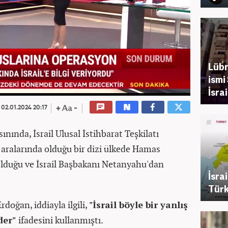
Lübn
ismi
İsrai
02.01.2024 20:17
ınında, İsrail Ulusal İstihbarat Teşkilatı
 aralarında olduğu bir dizi ülkede Hamas
 olduğu ve İsrail Başbakanı Netanyahu'dan
İsra
Türk
oğan, iddiayla ilgili,
"İsrail böyle bir yanlış
der"
ifadesini kullanmıştı.