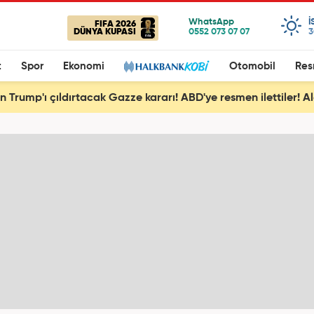
I
FIFA 2026
DÜNYA KUPASI
3
t
Spor
Ekonomi
Otomobil
Res
den Trump'ı çıldırtacak Gazze kararı! ABD'ye resmen ilettiler! 