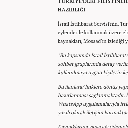
TÜRKİYE'DEKİ FİLİSTİNLİ
HAZIRLIĞI
İsrail İstihbarat Servisi'nin, Tür
eylemlerde kullanmak üzere elem
kaynakları, Mossad'ın izlediği y
"Bu kapsamda İsrail İstihbaratı
sohbet gruplarında detay verilme
kullanılmaya uygun kişilerin k
Bu ilanlara/ linklere dönüş yapan
hazırlanması sağlanmaktadır. 
WhatsApp uygulamalarıyla irtiba
yazılı olarak iletişim kurmaktad
Kaynaklarına yapacağı ödemeler