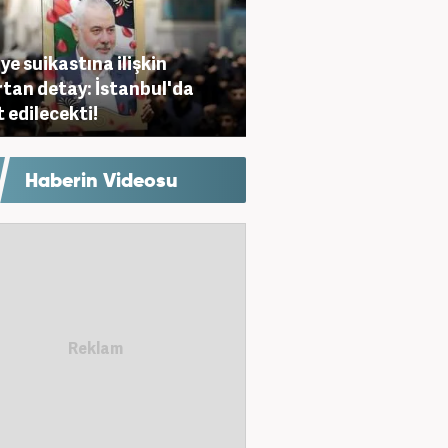
ye suikastına ilişkin
rtan detay: İstanbul'da
t edilecekti!
Haberin Videosu