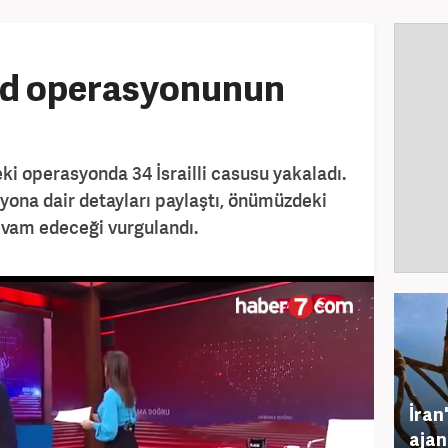
ad operasyonunun
eki operasyonda 34 İsrailli casusu yakaladı.
yona dair detayları paylaştı, önümüzdeki
vam edeceği vurgulandı.
İran
ajan