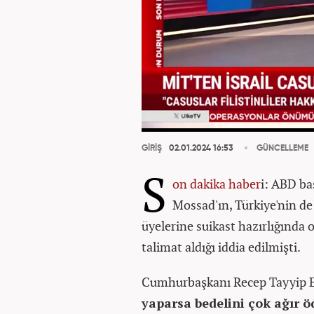
GİRİŞ
02.01.2024 16:53
GÜNCELLEME
S
on dakika
haber
i: ABD bas
Mossad'ın, Türkiye'nin de
üyelerine suikast hazırlığında
talimat aldığı iddia edilmişti.
Cumhurbaşkanı Recep Tayyip Erd
yaparsa bedelini çok ağır ö