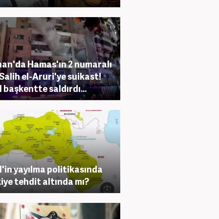
an'da Hamas'ın 2 numaralı
 Salih el-Aruri'ye suikast!
l başkentte saldırdı...
il'in yayılma politikasında
iye tehdit altında mı?