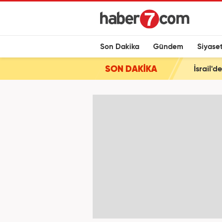
Son Dakika
Gündem
Siyase
SON DAKİKA
İsrail'