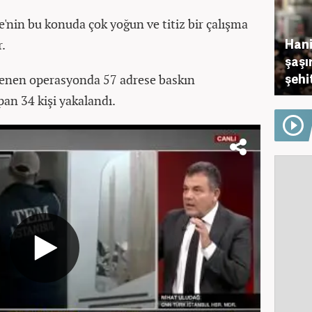
'nin bu konuda çok yoğun ve titiz bir çalışma
Hani
r.
şaşı
şehi
nlenen operasyonda 57 adrese baskın
pan 34 kişi yakalandı.