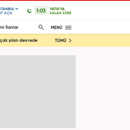
STANBUL
YATSI'YA
1:03
0°
AÇIK
KALAN SÜRE
mi İlanlar
MENÜ
Alçak plan devrede
TÜMÜ