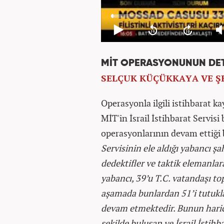
MİT OPERASYONUNUN DET
SELÇUK KÜÇÜKKAYA VE ŞE
Operasyonla ilgili istihbarat k
MİT'in İsrail İstihbarat Servisi 
operasyonlarının devam ettiği b
Servisinin ele aldığı yabancı ş
dedektifler ve taktik elemanla
yabancı, 39’u T.C. vatandaşı to
aşamada bunlardan 51’i tutukla
devam etmektedir. Bunun haricin
şekilde buluşan ve İsrail İstihb