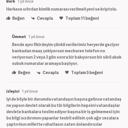
Berk
1 yıl önce
Herkese sıfırdan kimlik numarası verilmeli yeni ve kriptolu.
Beğen
Cevapla
Toplam
11
beğeni
Ümmet
1 yıl önce
Bende aynı fikirdeyim çünkü verilerimiz heryerde geziyor
bankadan maaş çekiyorsun mecburen telefon no
veriyorsun 2 veya 3 gün sonra bir bakıyorsun bir sürü abuk
subuk numaralar aramaya başlıyor.
Beğen
Cevapla
Toplam
5
beğeni
izleyici
1 yıl önce
iyi de böyle bir durumda vatandaşın başına gelince vatandaş
ne yapsın devlet olarak bu tür bilgilerin hepsini vatandaşlar
devlete bankalara teslim ediyor başına bir iş gelmemesi için
bu bilgi sızdırımını yapanlar tesbit edilsin çok ağır cezalara
çaptırılsın millette rahatlasın zaten dolandırıcılar