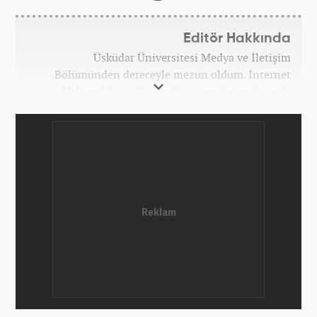
Editör Hakkında
Üsküdar Üniversitesi Medya ve İletişim
Bölümünden dereceyle mezun oldum. İnternet
Haberciliğine ilk olarak üniversite sıralarında
kurduğum internet haber sitesiyle başladım.
Kurduğum sitede 1 yıl kadar sağlık, spor ve kültür
kategorilerinde röportaj, özel haber ve analiz
yazıları yazdım. 2022 yılından bu yana Haber7
bünyesinde başlıca gündem, siyaset, dünya,
ekonomi kategorileri olmak üzere çok sayıda haber,
grafik ve video hazırladım. Kariyerime Haber7'de
gündem editörü olarak devam etmekteyim.