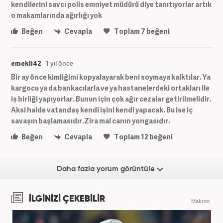
kendilerini savcı polis emniyet müdürü diye tanıtıyorlar artık
o makamlarında ağırlığı yok
Beğen
Cevapla
Toplam
7
beğeni
emekli42
1 yıl önce
Bir ay önce kimliğimi kopyalayarak beni soymaya kalktılar. Ya
kargocu ya da bankacılarla ve ya hastanelerdeki ortakları ile
iş birliği yapıyorlar. Bunun için çok ağır cezalar getirilmelidir.
Aksi halde vatandaş kendi işini kendi yapacak. Bu ise iç
savaşın başlamasıdır.Zira mal canın yongasıdır.
Beğen
Cevapla
Toplam
12
beğeni
Daha fazla yorum görüntüle
İLGİNİZİ ÇEKEBİLİR
Makroo