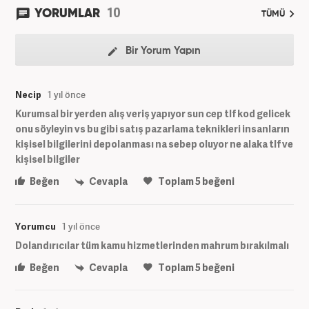
10
YORUMLAR
TÜMÜ
Bir Yorum Yapın
Necip
1 yıl önce
Kurumsal bir yerden alış veriş yapıyor sun cep tlf kod gelicek
onu söyleyin vs bu gibi satış pazarlama teknikleri insanların
kişisel bilgilerini depolanması na sebep oluyor ne alaka tlf ve
kişisel bilgiler
Beğen
Cevapla
Toplam
5
beğeni
Yorumcu
1 yıl önce
Dolandırıcılar tüm kamu hizmetlerinden mahrum bırakılmalı
Beğen
Cevapla
Toplam
5
beğeni