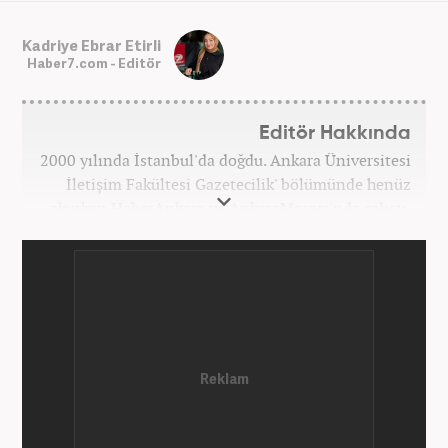
Kadriye Ebrar Etirli
Haber7.com - Editör
Editör Hakkında
2000 yılında İstanbul'da doğdu. Ankara Üniversitesi
İletişim Fakültesi Gazetecilik' bölümünde henüz
okurken HaberAnkara ve AnkaraMasası'nda çalıştı.
2022 yılındaki mezuniyetinin ardından Beyaz TV'de
'Haber Editörü' pozisyonunda görev aldı. 2024
yılının Şubat ayından itibaren Haber7'deki Gündem
Editörü kariyerine devam etmektedir.