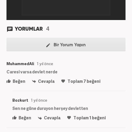
4
YORUMLAR
Bir Yorum Yapın
MuhammedAli
1 yıl önce
Caresi varsa devlet nerde
Beğen
Cevapla
Toplam
7
beğeni
Bozkurt
1 yıl önce
Sen ne güne duruyon herşey devletten
Beğen
Cevapla
Toplam
1
beğeni