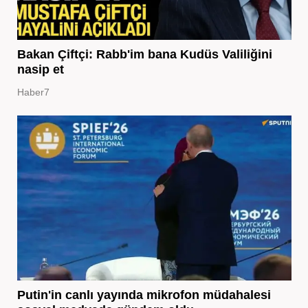
Bakan Çiftçi: Rabb'im bana Kudüs Valiliğini
nasip et
Haber7
Putin'in canlı yayında mikrofon müdahalesi