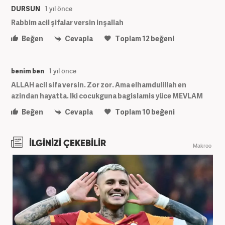
DURSUN
1 yıl önce
Rabbim acil şifalar versin inşallah
Beğen
Cevapla
Toplam
12
beğeni
benim ben
1 yıl önce
ALLAH acil sifa versin. Zor zor. Ama elhamdulillah en
azindan hayatta. Iki cocukguna bagislamis yüce MEVLAM
Beğen
Cevapla
Toplam
10
beğeni
İLGİNİZİ ÇEKEBİLİR
Makroo