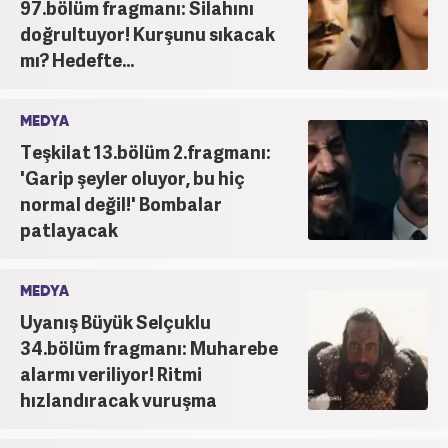
97.bölüm fragmanı: Silahını
doğrultuyor! Kurşunu sıkacak
mı? Hedefte...
MEDYA
Teşkilat 13.bölüm 2.fragmanı:
'Garip şeyler oluyor, bu hiç
normal değil!' Bombalar
patlayacak
MEDYA
Uyanış Büyük Selçuklu
34.bölüm fragmanı: Muharebe
alarmı veriliyor! Ritmi
hızlandıracak vuruşma