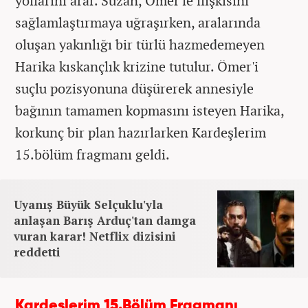
yollarını arar. Suzan, Ömer'le ilişkisini
sağlamlaştırmaya uğraşırken, aralarında
oluşan yakınlığı bir türlü hazmedemeyen
Harika kıskançlık krizine tutulur. Ömer'i
suçlu pozisyonuna düşürerek annesiyle
bağının tamamen kopmasını isteyen Harika,
korkunç bir plan hazırlarken Kardeşlerim
15.bölüm fragmanı geldi.
Uyanış Büyük Selçuklu'yla
anlaşan Barış Arduç'tan damga
vuran karar! Netflix dizisini
reddetti
Kardeşlerim 15.Bölüm Fragmanı