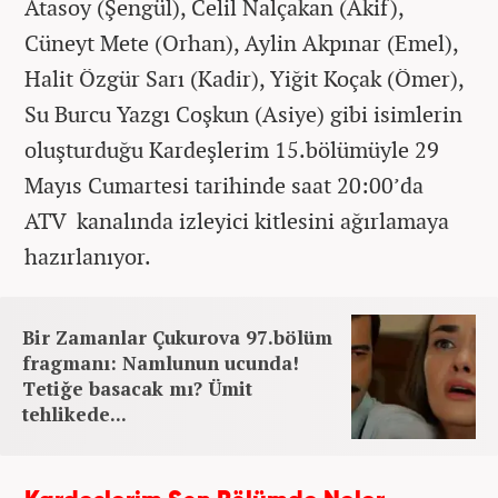
Atasoy (Şengül), Celil Nalçakan (Akif),
Cüneyt Mete (Orhan), Aylin Akpınar (Emel),
Halit Özgür Sarı (Kadir), Yiğit Koçak (Ömer),
Su Burcu Yazgı Coşkun (Asiye) gibi isimlerin
oluşturduğu Kardeşlerim 15.bölümüyle 29
Mayıs Cumartesi tarihinde saat 20:00’da
ATV kanalında izleyici kitlesini ağırlamaya
hazırlanıyor.
Bir Zamanlar Çukurova 97.bölüm
fragmanı: Namlunun ucunda!
Tetiğe basacak mı? Ümit
tehlikede...