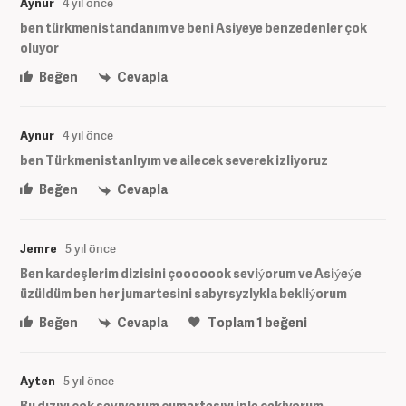
Aynur
4 yıl önce
ben türkmenistandanım ve beni Asiyeye benzedenler çok
oluyor
Beğen
Cevapla
Aynur
4 yıl önce
ben Türkmenistanlıyım ve ailecek severek izliyoruz
Beğen
Cevapla
Jemre
5 yıl önce
Ben kardeşlerim dizisini çooooook seviýorum ve Asiýeýe
üzüldüm ben her jumartesini sabyrsyzlykla bekliýorum
Beğen
Cevapla
Toplam
1
beğeni
Ayten
5 yıl önce
Bu dızıyı çok sevıyorum cumartesıyı iple çekiyorum