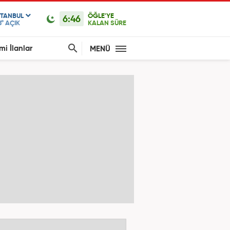
STANBUL
ÖĞLE'YE
6:46
8°
AÇIK
KALAN SÜRE
mi İlanlar
MENÜ