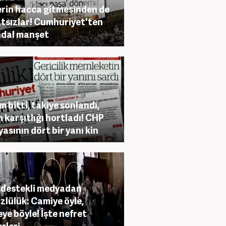
rin hacca gitmesinden de
tsızlar! Cumhuriyet'ten
dal manşet
m bitti, takiye sonlandı,
m karşıtlığı hortladı! CHP
asının dört bir yanı kin
destekli medyadan
üzlülük: Camiye öyle,
seye böyle! İşte nefret
rleri