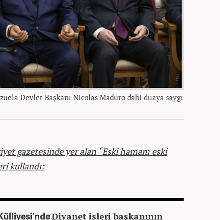
zuela Devlet Başkanı Nicolas Maduro dahi duaya saygı
yet gazetesinde yer alan “Eski hamam eski
eri kullandı:
ülliyesi’nde
Diyanet işleri başkanının