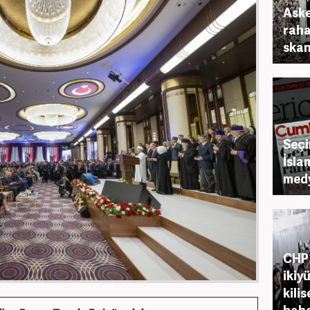
Aske
raha
skan
Seçi
İsla
medy
CHP 
ikiy
kili
habe