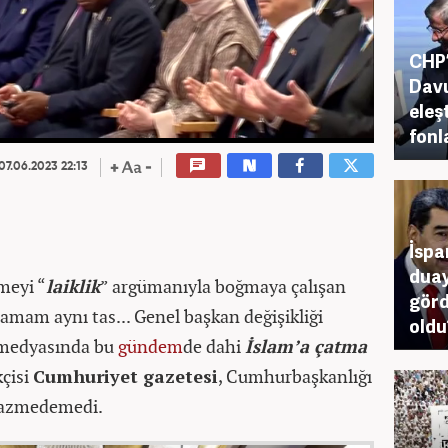
CHP’
Davu
eleş
fonl
07.06.2023 22:13
İspa
duay
şmeyi “
laiklik
” argümanıyla boğmaya çalışan
görd
mam aynı tas... Genel başkan değişikliği
oldu
e medyasında bu
gündem
de dahi
İslam’a çatma
kçisi
Cumhuriyet gazetesi
, Cumhurbaşkanlığı
hazmedemedi.