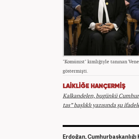
"Komünist" kimliğiyle tanınan Vene
göstermişti.
LAİKLİĞE HANÇERMİŞ
Kalkandelen, bugünkü Cumhuri
tas” başlıklı yazısında şu ifadel
Erdoğan, Cumhurbaşkanlığı K