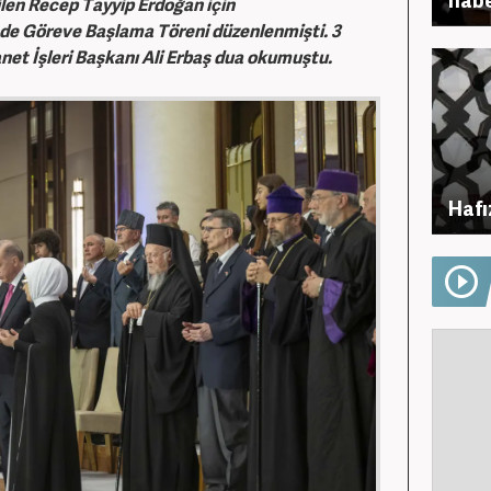
en Recep Tayyip Erdoğan için
nde Göreve Başlama Töreni düzenlenmişti. 3
et İşleri Başkanı Ali Erbaş dua okumuştu.
Hafı