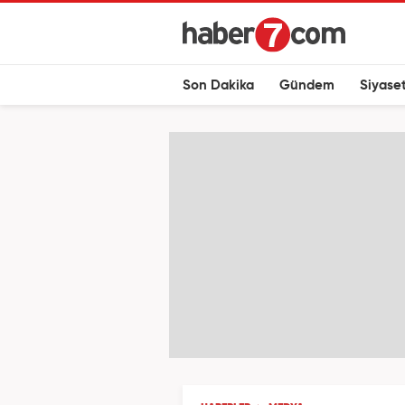
Son Dakika
Gündem
Siyase