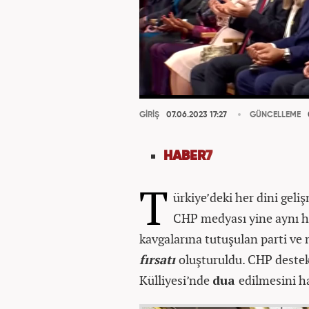
GİRİŞ
07.06.2023 17:27
GÜNCELLEME
HABER
7
T
ürkiye’deki her dini geli
CHP medyası yine aynı ha
kavgalarına tutuşulan parti v
fırsatı
oluşturuldu. CHP deste
Külliyesi’nde
dua
edilmesini 