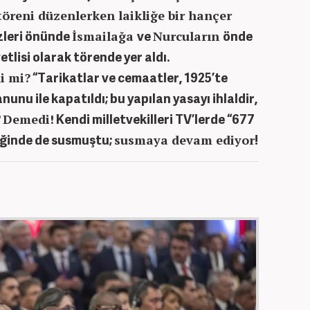
öreni düzenlerken laikliğe bir hançer
zleri önünde
ve
önde
İsmailağa
Nurcuların
etlisi olarak törende yer aldı.
“Tarikatlar ve cemaatler, 1925’te
i mi?
nunu ile kapatıldı; bu yapılan yasayı ihlaldir,
?
Kendi milletvekilleri TV’lerde “677
Demedi!
iğinde de susmuştu;
!
susmaya devam ediyor