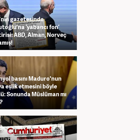
nin gazetesinde
toğlu’na ‘yabancı fon’
tirisi: ABD, Alman, Norveç
amış!
nyol basını Maduro'nun
a eşlik etmesini böyle
ü: Sonunda Müslüman mı
?