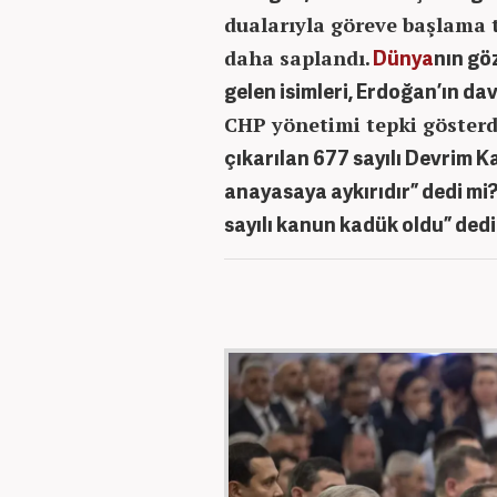
dualarıyla göreve başlama t
.
Dünya
nın gö
daha saplandı
gelen isimleri, Erdoğan’ın dav
CHP yönetimi tepki gösterd
çıkarılan 677 sayılı Devrim Ka
anayasaya aykırıdır” dedi mi
sayılı kanun kadük oldu” ded