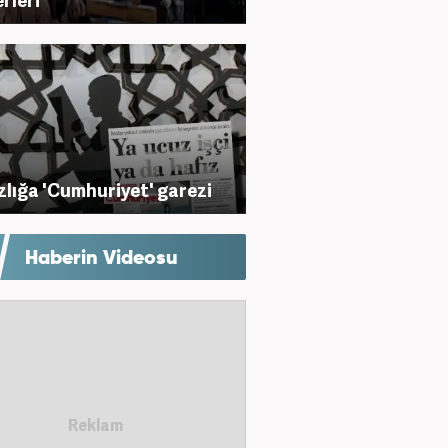
zlığa 'Cumhuriyet' garezi
Haberin Videosu