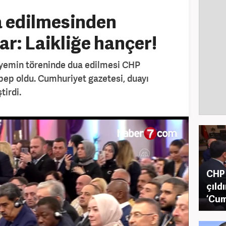
a edilmesinden
ar: Laikliğe hançer!
yemin töreninde dua edilmesi CHP
bep oldu. Cumhuriyet gazetesi, duayı
tirdi.
CHP 
çıld
‘Cum