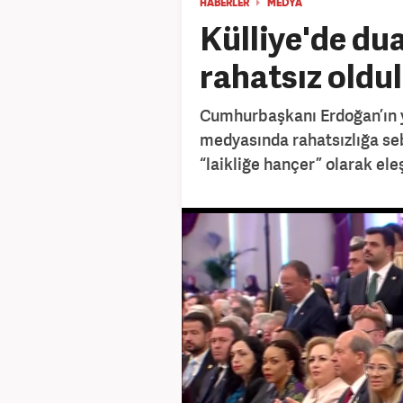
HABERLER
MEDYA
Külliye'de du
rahatsız oldul
Cumhurbaşkanı Erdoğan’ın 
medyasında rahatsızlığa se
“laikliğe hançer” olarak eleş