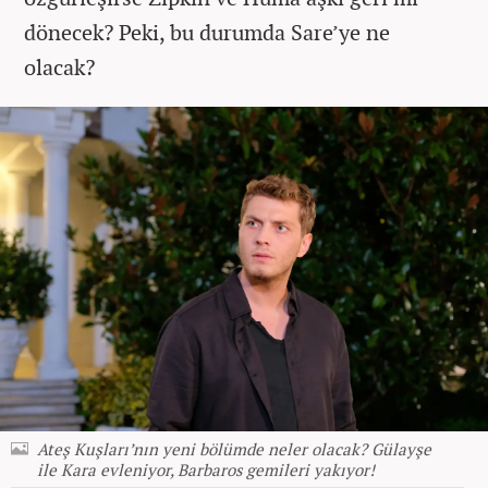
dönecek? Peki, bu durumda Sare’ye ne
olacak?
Ateş Kuşları’nın yeni bölümde neler olacak? Gülayşe
ile Kara evleniyor, Barbaros gemileri yakıyor!