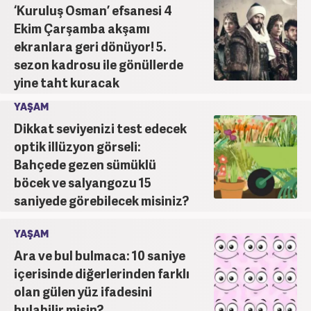
‘Kuruluş Osman’ efsanesi 4
Ekim Çarşamba akşamı
ekranlara geri dönüyor! 5.
sezon kadrosu ile gönüllerde
yine taht kuracak
YAŞAM
Dikkat seviyenizi test edecek
optik illüzyon görseli:
Bahçede gezen sümüklü
böcek ve salyangozu 15
saniyede görebilecek misiniz?
YAŞAM
Ara ve bul bulmaca: 10 saniye
içerisinde diğerlerinden farklı
olan gülen yüz ifadesini
bulabilir misin?