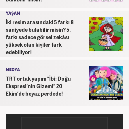
YAŞAM
İki resim arasındaki 5 farkı 8
saniyede bulabilir misin? 5.
farkı sadece görsel zekâsı
yüksek olan kişiler fark
edebiliyor!
MEDYA
TRT ortak yapım “İbi: Doğu
Ekspresi’nin Gizemi” 20
Ekim’de beyaz perdede!