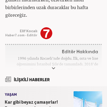
birbirlerinden uzak duracaklar bu hafta
göreceğiz.
Elif Kocalı
Haber7.com - Editör
Editör Hakkında
1996 yılında Kocaeli’nde doğdu. İlk, orta ve lise
öğrenimini İstanbul Şile'de tamamladı. 2018’de
Düzce Üniversitesi Yönetim Bilişim Sistemleri
bölümünden mezun oldu. Kanal7 Medya Grubu’na
İLİŞKİLİ HABERLER
bağlı Haber7.com bünyesinde ‘SEO Editörü’
unvanıyla görev yapmaktadır.
YAŞAM
Kar gibi beyaz çamaşırlar!