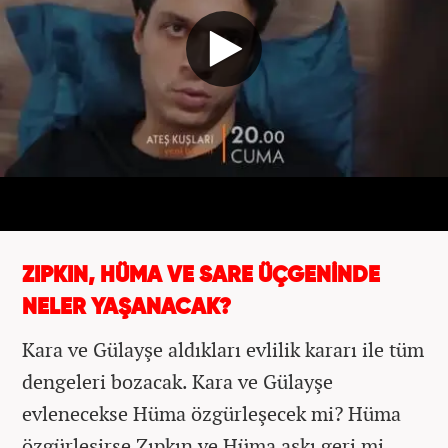
ZIPKIN, HÜMA VE SARE ÜÇGENİNDE
NELER YAŞANACAK?
Kara ve Gülayşe aldıkları evlilik kararı ile tüm
dengeleri bozacak. Kara ve Gülayşe
evlenecekse Hüma özgürleşecek mi? Hüma
özgürleşirse Zıpkın ve Hüma aşkı geri mi