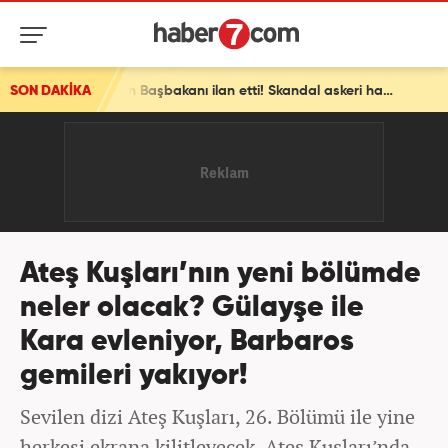
SON DAKİKA
Avrupa ülkesinden bomba İsrail kararı! Ülkenin Başbakanı ilan etti! Skandal askeri hamle
Ateş Kuşları’nın yeni bölümde
neler olacak? Gülayşe ile
Kara evleniyor, Barbaros
gemileri yakıyor!
Sevilen dizi Ateş Kuşları, 26. Bölümü ile yine
herkesi ekrana kilitleyecek. Ateş Kuşları’nda