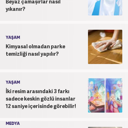
Beyaz çamaşırlar nasıl
yıkanır?
YAŞAM
Kimyasal olmadan parke
temizliği nasıl yapılır?
YAŞAM
İki resim arasındaki 3 farkı
sadece keskin gözlü insanlar
12 saniye içerisinde görebilir!
MEDYA