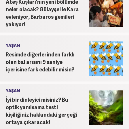
Ateş Kuşları’nın yeni bölümde
neler olacak? Gülayşe ile Kara
evleniyor, Barbaros gemileri
yakıyor!
YAŞAM
Resimde diğerlerinden farklı
olan bal arısını 9 saniye
içerisine fark edebilir misin?
YAŞAM
İyi bir dinleyici misiniz? Bu
optik yanılsama testi
kişiliğiniz hakkındaki gerçeği
ortaya çıkaracak!