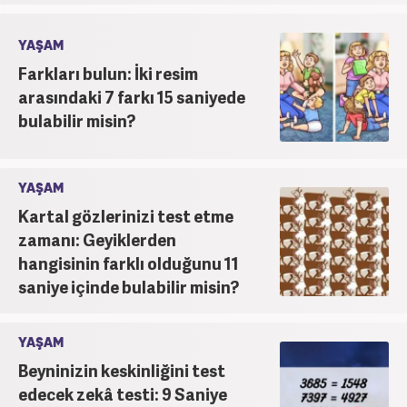
YAŞAM
Farkları bulun: İki resim
arasındaki 7 farkı 15 saniyede
bulabilir misin?
YAŞAM
Kartal gözlerinizi test etme
zamanı: Geyiklerden
hangisinin farklı olduğunu 11
saniye içinde bulabilir misin?
YAŞAM
Beyninizin keskinliğini test
edecek zekâ testi: 9 Saniye