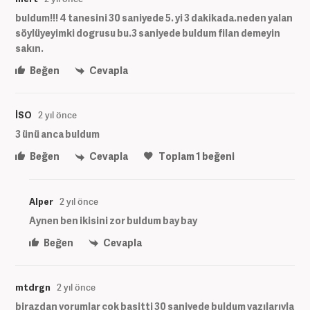
buldum!!! 4 tanesini 30 saniyede 5. yi 3 dakikada.neden yalan
söylüyeyimki dogrusu bu.3 saniyede buldum filan demeyin
sakın.
Beğen
Cevapla
İSO
2 yıl önce
3 ünü anca buldum
Beğen
Cevapla
Toplam
1
beğeni
Alper
2 yıl önce
Aynen ben ikisini zor buldum bay bay
Beğen
Cevapla
mtdrgn
2 yıl önce
birazdan yorumlar çok basitti 30 saniyede buldum yazılarıyla