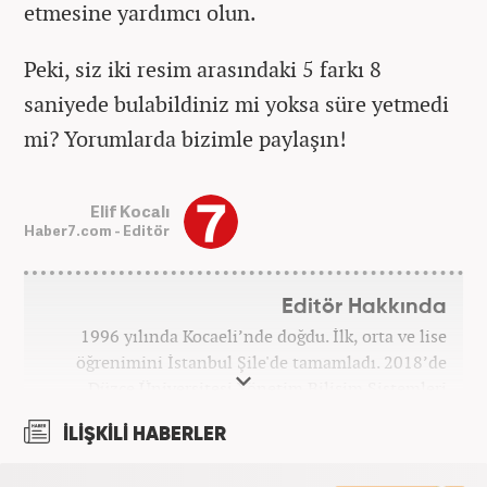
etmesine yardımcı olun.
Peki, siz iki resim arasındaki 5 farkı 8
saniyede bulabildiniz mi yoksa süre yetmedi
mi? Yorumlarda bizimle paylaşın!
Elif Kocalı
Haber7.com - Editör
Editör Hakkında
1996 yılında Kocaeli’nde doğdu. İlk, orta ve lise
öğrenimini İstanbul Şile'de tamamladı. 2018’de
Düzce Üniversitesi Yönetim Bilişim Sistemleri
bölümünden mezun oldu. Kanal7 Medya Grubu’na
İLİŞKİLİ HABERLER
bağlı Haber7.com bünyesinde ‘SEO Editörü’
unvanıyla görev yapmaktadır.