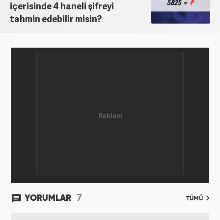
içerisinde 4 haneli şifreyi
tahmin edebilir misin?
7
YORUMLAR
TÜMÜ