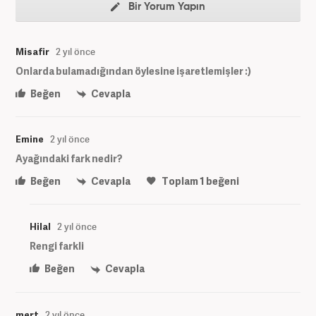
Bir Yorum Yapın
Misafir
2 yıl önce
Onlarda bulamadığından öylesine işaretlemişler :)
Beğen
Cevapla
Emine
2 yıl önce
Ayağındaki fark nedir?
Beğen
Cevapla
Toplam
1
beğeni
Hilal
2 yıl önce
Rengi farkli
Beğen
Cevapla
mert
2 yıl önce