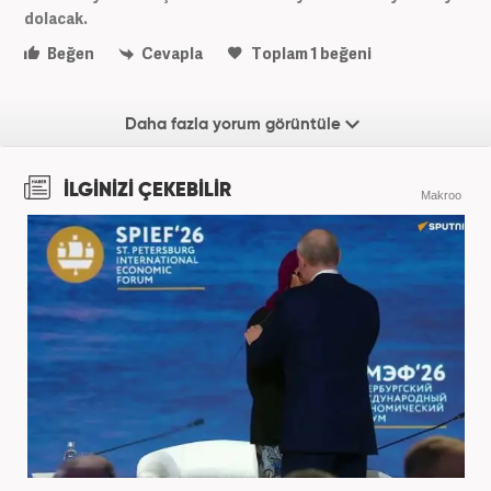
dolacak.
Beğen
Cevapla
Toplam
1
beğeni
Daha fazla yorum görüntüle
İLGİNİZİ ÇEKEBİLİR
Makroo