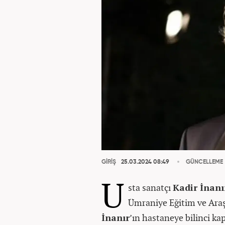
GİRİŞ
25.03.2024 08:49
GÜNCELLEME
U
sta sanatçı
Kadir İnanı
Ümraniye Eğitim ve Araş
İnanır
’ın hastaneye bilinci kapa