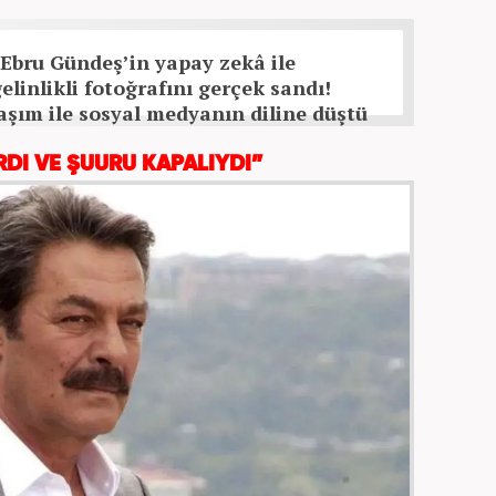
, Ebru Gündeş’in yapay zekâ ile
elinlikli fotoğrafını gerçek sandı!
aşım ile sosyal medyanın diline düştü
RDI VE ŞUURU KAPALIYDI”