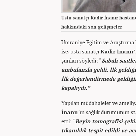
Usta sanatçı Kadir İnanır hastane
hakkındaki son gelişmeler
Ümraniye Eğitim ve Araştırma 
ise, usta sanatçı
Kadir İnanır
şunları söyledi: “
Sabah saatle
ambulansla geldi. İlk geldiğ
İlk değerlendirmede geldiğin
kapalıydı.”
Yapılan müdahaleler ve ameliy
İnanır
’ın sağlık durumunun st
etti: “
Beyin tomografisi çeki
tıkanıklık tespit edildi ve ac