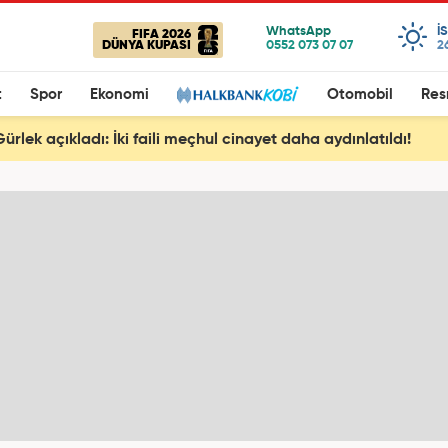
I
FIFA 2026
DÜNYA KUPASI
2
t
Spor
Ekonomi
Otomobil
Res
rlek açıkladı: İki faili meçhul cinayet daha aydınlatıldı!