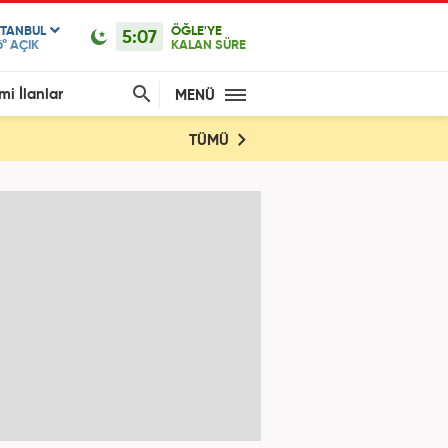
STANBUL
ÖĞLE'YE
5:07
6°
AÇIK
KALAN SÜRE
mi İlanlar
MENÜ
TÜMÜ