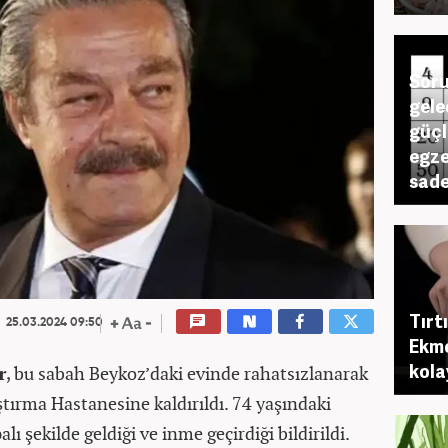
Soru
gele
güçl
egze
sade
Tırtı
25.03.2024 09:50
Ekme
kola
r
, bu sabah Beykoz’daki evinde rahatsızlanarak
tırma Hastanesine kaldırıldı. 74 yaşındaki
lı şekilde geldiği ve inme geçirdiği bildirildi.