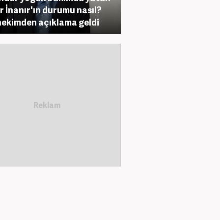
r İnanır'ın durumu nasıl?
ekimden açıklama geldi