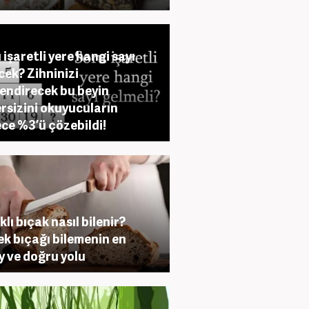
 işaretli yere hangi sayı
cek? Zihninizi
endirecek bu beyin
rsizini okuyucuların
ce %3’ü çözebildi!
klı bıçak nasıl bilenir?
k bıçağı bilemenin en
y ve doğru yolu