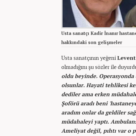
Usta sanatçı Kadir İnanır hastane
hakkındaki son gelişmeler
Usta sanatçının yeğeni
Levent
olmadığını şu sözler ile duyurd
oldu beyinde. Operasyonda 
olsunlar. Hayati tehlikesi ke
dediler ama erken müdahale 
Şoförü aradı beni 'hastaneye
aradım onlar da geldiler sağ
müdahaleyi yaptı. Ambulans
Ameliyat değil, pıhtı var o pı