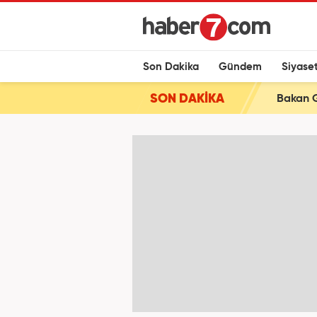
Son Dakika
Gündem
Siyase
SON DAKİKA
Bakan Gü