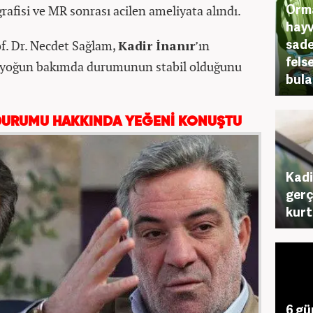
Orma
afisi ve MR sonrası acilen ameliyata alındı.
hayv
sade
f. Dr. Necdet Sağlam,
Kadir İnanır
’ın
fels
 ve yoğun bakımda durumunun stabil olduğunu
bula
 DURUMU HAKKINDA YEĞENİ KONUŞTU
Kadir
gerç
kur
6 gü