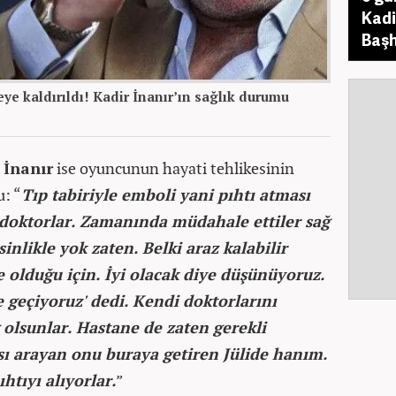
Kadi
Başh
ye kaldırıldı! Kadir İnanır’ın sağlık durumu
 İnanır
ise oyuncunun hayati tehlikesinin
u: “
Tıp tabiriyle emboli yani pıhtı atması
doktorlar. Zamanında müdahale ettiler sağ
sinlikle yok zaten. Belki araz kalabilir
olduğu için. İyi olacak diye düşünüyoruz.
 geçiyoruz' dedi. Kendi doktorlarını
 olsunlar. Hastane de zaten gerekli
ı arayan onu buraya getiren Jülide hanım.
htıyı alıyorlar.
”