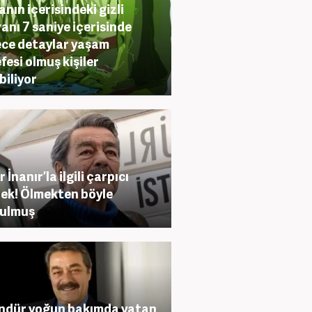
nın içerisindeki gizli
anı 7 saniye içerisinde
ce detaylar yaşam
efesi olmuş kişiler
biliyor
 İnanır’la ilgili çarpıcı
ek! Ölmekten böyle
tulmuş
ndür yoğun bakımda yatan