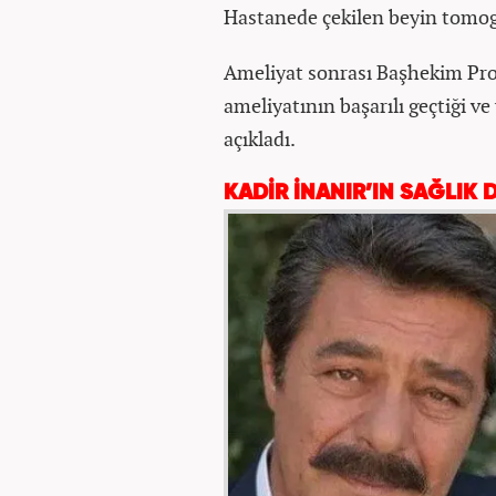
Hastanede çekilen beyin tomogr
Ameliyat sonrası Başhekim Pro
ameliyatının başarılı geçtiği
açıkladı.
KADİR İNANIR’IN SAĞLIK