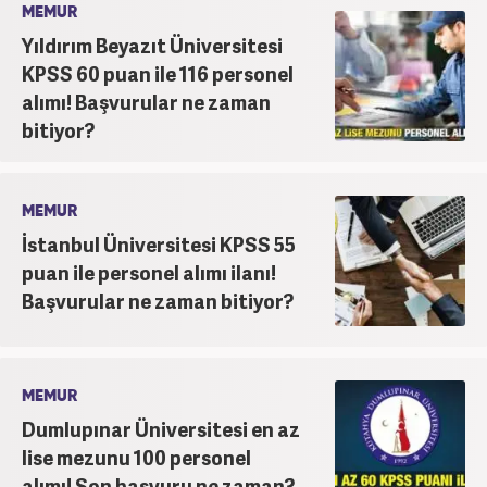
MEMUR
Yıldırım Beyazıt Üniversitesi
KPSS 60 puan ile 116 personel
alımı! Başvurular ne zaman
bitiyor?
MEMUR
İstanbul Üniversitesi KPSS 55
puan ile personel alımı ilanı!
Başvurular ne zaman bitiyor?
MEMUR
Dumlupınar Üniversitesi en az
lise mezunu 100 personel
alımı! Son başvuru ne zaman?