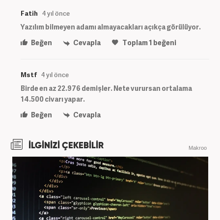
Fatih
4 yıl önce
Yazılım bilmeyen adamı almayacakları açıkça görülüyor.
Beğen
Cevapla
Toplam
1
beğeni
Mstf
4 yıl önce
Birde en az 22.976 demişler. Nete vurursan ortalama
14.500 civarı yapar.
Beğen
Cevapla
İLGİNİZİ ÇEKEBİLİR
Makroo