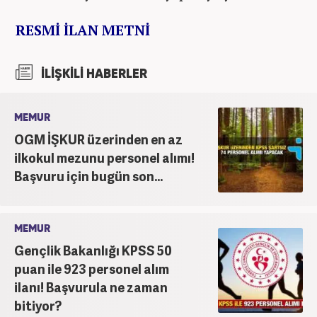
RESMİ İLAN METNİ
İLİŞKİLİ HABERLER
MEMUR
OGM İŞKUR üzerinden en az
ilkokul mezunu personel alımı!
Başvuru için bugün son...
MEMUR
Gençlik Bakanlığı KPSS 50
puan ile 923 personel alım
ilanı! Başvurula ne zaman
bitiyor?