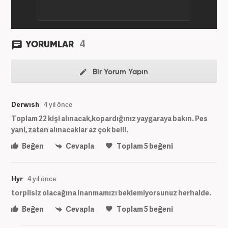
4
YORUMLAR
Bir Yorum Yapın
Derwısh
4 yıl önce
Toplam 22 kişi alınacak,kopardığınız yaygaraya bakın. Pes
yani, zaten alınacaklar az çok belli.
Beğen
Cevapla
Toplam
5
beğeni
Hyr
4 yıl önce
torpilsiz olacağına inanmamızı beklemiyorsunuz herhalde.
Beğen
Cevapla
Toplam
5
beğeni