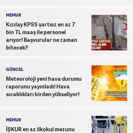
MEMUR
Kızılay KPSS şartsız en az 7
bin TL maaş ile personel
arıyor! Başvurular ne zaman
bitecek?
GÜNCEL
Meteoroloji yeni hava durumu
raporunu yayınladı! Hava
sıcaklıkları birden yükseliyor!
MEMUR
İŞKUR en az ilkokul mezunu