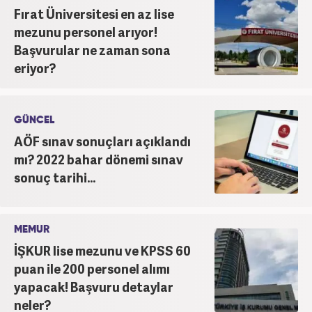
Fırat Üniversitesi en az lise
mezunu personel arıyor!
Başvurular ne zaman sona
eriyor?
GÜNCEL
AÖF sınav sonuçları açıklandı
mı? 2022 bahar dönemi sınav
sonuç tarihi...
MEMUR
İŞKUR lise mezunu ve KPSS 60
puan ile 200 personel alımı
yapacak! Başvuru detaylar
neler?