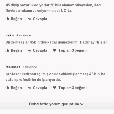
45 diyip pazarlık ediyorlar 20 bile alamaz hikayeden, Hacı.
Devlet o rakamı vermiyor malesef. Olta.
Beğen
Cevapla
Fakir
4 yıl önce
Birde maaşlar 45bin tlye kadar demezler mi! Hadi hayırlı işler
Beğen
Cevapla
Toplam
3
beğeni
MaDMaX
4 yıl önce
profesör kadrosu açılmış onu da eklemişler maaş 45 bin, he
zaten profesörler de iş arıyordu.
Beğen
Cevapla
Toplam
3
beğeni
Daha fazla yorum görüntüle