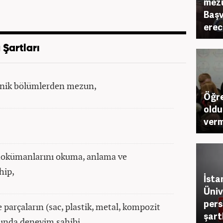
mezu
Başv
erec
 Şartları
knik bölümlerden mezun,
Öğre
oldu
vermi
 dokümanlarını okuma, anlama ve
hip,
İsta
Üniv
pers
 parçaların (sac, plastik, metal, kompozit
şart
sunda deneyim sahibi,