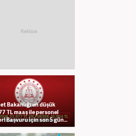
et Bakanlığı en düşük
77 TL maaş ile personel
or! Başvuru için son 5 gün...