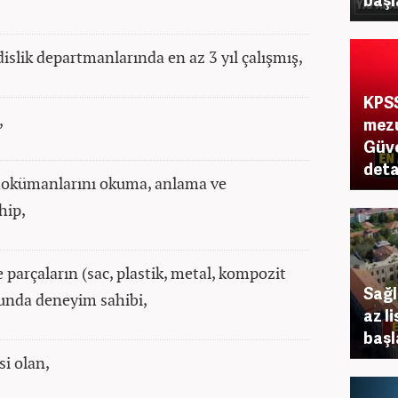
islik departmanlarında en az 3 yıl çalışmış,
KPSS
,
mezu
Güve
deta
 dokümanlarını okuma, anlama ve
hip,
 parçaların (sac, plastik, metal, kompozit
Sağl
sunda deneyim sahibi,
az l
başl
si olan,