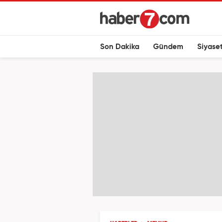
Son Dakika
Gündem
Siyase