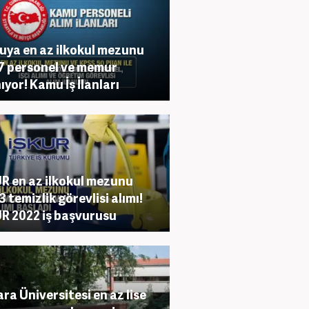
ya en az ilkokul mezunu
7 personel ve memur
ıyor! Kamu İş İlanları
R en az ilkokul mezunu
3 temizlik görevlisi alımı!
R 2022 iş başvurusu
ra Üniversitesi en az lise