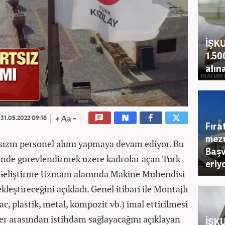
İŞKU
1.50
alın
31.05.2022 09:18
Fıra
mezu
ksızın personel alımı yapmaya devam ediyor. Bu
Başv
lerinde görevlendirmek üzere kadrolar açan Türk
eriy
e Geliştirme Uzmanı alanında Makine Mühendisi
leştireceğini açıkladı. Genel itibari ile Montajlı
c, plastik, metal, kompozit vb.) imal ettirilmesi
r arasından istihdam sağlayacağını açıklayan
İŞKU