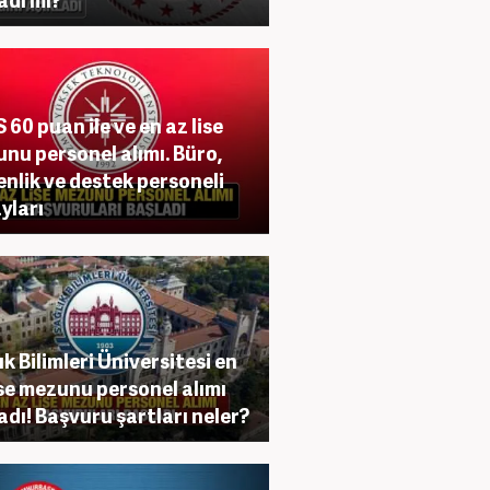
 60 puan ile ve en az lise
nu personel alımı. Büro,
nlik ve destek personeli
yları
ık Bilimleri Üniversitesi en
ise mezunu personel alımı
adı! Başvuru şartları neler?