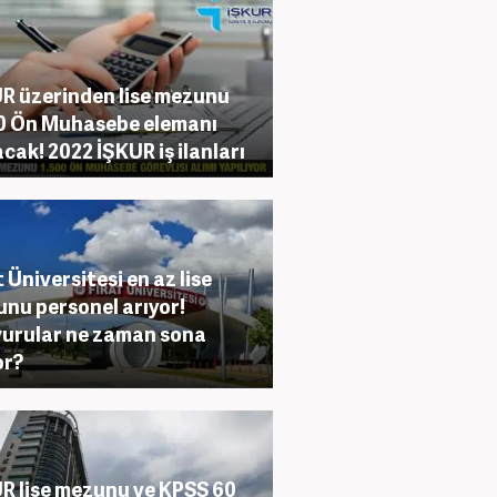
R üzerinden lise mezunu
0 Ön Muhasebe elemanı
acak! 2022 İŞKUR iş ilanları
t Üniversitesi en az lise
nu personel arıyor!
urular ne zaman sona
or?
R lise mezunu ve KPSS 60