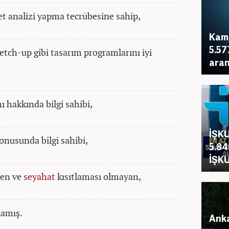
t analizi yapma tecrübesine sahip,
Kamu
5.57
tch-up gibi tasarım programlarını iyi
aran
 hakkında bilgi sahibi,
İŞKU
 konusunda bilgi sahibi,
5.84
İŞKU
len ve
seyahat
kısıtlaması olmayan,
lamış.
Anka