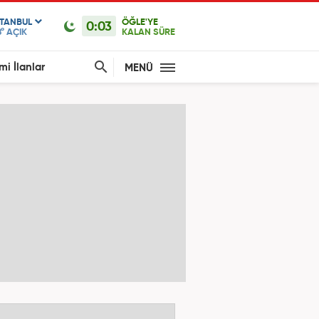
STANBUL
ÖĞLE'YE
0:03
°
AÇIK
KALAN SÜRE
mi İlanlar
MENÜ