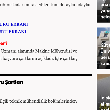
puan
rihine kadar merak edilen tüm detaylar adaylar
yapa
nele
URU EKRANI
URU EKRANI
ler?
Küta
me Uzmanı alanında Makine Mühendisi ve
Üniv
pers
 başvuru şartlarını açıkladı. İşte şartlar;
zama
u Şartları
İçiş
ilgili teknik mühendislik bölümlerinden
alım
başl