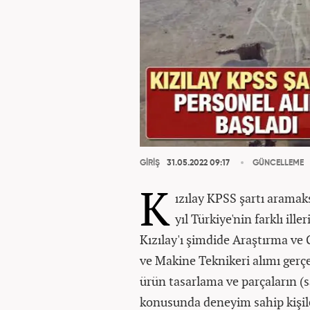
GİRİŞ
31.05.2022 09:17
GÜNCELLEME
K
ızılay KPSS şartı arama
yıl Türkiye'nin farklı il
Kızılay'ı şimdide Araştırma v
ve Makine Teknikeri alımı gerçek
ürün tasarlama ve parçaların (sa
konusunda deneyim sahip kişile