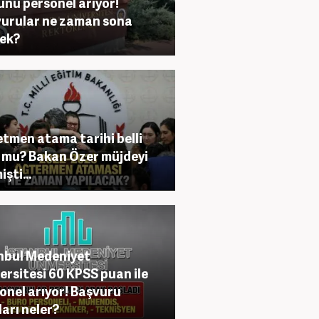
nu personel arıyor!
urular ne zaman sona
ek?
tmen atama tarihi belli
 mu? Bakan Özer müjdeyi
şti...
nbul Medeniyet
ersitesi 60 KPSS puan ile
onel arıyor! Başvuru
ları neler?