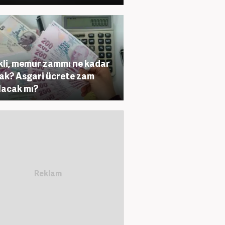
li, memur zammı ne kadar
ak? Asgari ücrete zam
lacak mı?