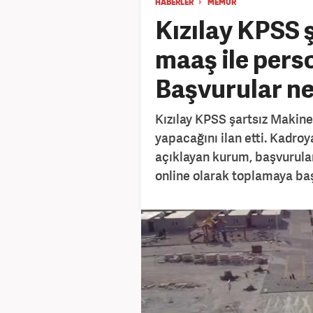
HABERLER
MEMUR
Kızılay KPSS ş
maaş ile perso
Başvurular n
Kızılay KPSS şartsız Makine
yapacağını ilan etti. Kadroya
açıklayan kurum, başvurular
online olarak toplamaya başl