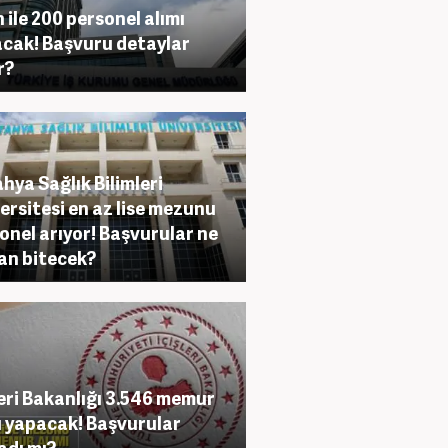
 ile 200 personel alımı
cak! Başvuru detaylar
r?
hya Sağlık Bilimleri
ersitesi en az lise mezunu
onel arıyor! Başvurular ne
n bitecek?
leri Bakanlığı 3.546 memur
ı yapacak! Başvurular
adı mı?