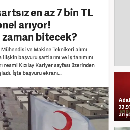
artsız en az 7 bin TL
nel arıyor!
e zaman bitecek?
 Mühendisi ve Makine Teknikeri alımı
 ilişkin başvuru şartlarını ve iş tanımını
ı resmi Kızılay Kariyer sayfası üzerinden
adı. İşte başvuru ekranı...
Adal
22.9
arıy