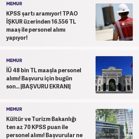
MEMUR
KPSS şartı aramıyor! TPAO
İŞKUR üzerinden 16.556 TL
maaş ile personel alımı
yapıyor!
MEMUR
İÜ 48 bin TL maaşla personel
alımı! Başvuru için bugün
son... |BAŞVURU EKRANI|
MEMUR
Kültür ve Turizm Bakanlığı
ten az 70 KPSS puan ile
personel alımı! Başvurular ne