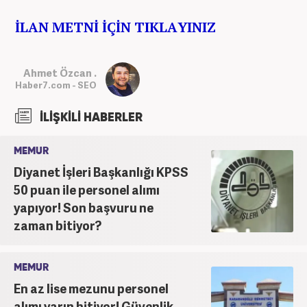
İLAN METNİ İÇİN TIKLAYINIZ
Ahmet Özcan .
Haber7.com - SEO
İLİŞKİLİ HABERLER
MEMUR
Diyanet İşleri Başkanlığı KPSS
50 puan ile personel alımı
yapıyor! Son başvuru ne
zaman bitiyor?
MEMUR
En az lise mezunu personel
alımı yarın bitiyor! Güvenlik,