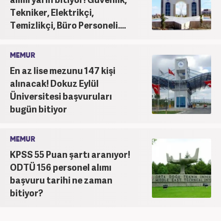
Tekniker, Elektrikçi,
Temizlikçi, Büro Personeli....
MEMUR
En az lise mezunu 147 kişi
alınacak! Dokuz Eylül
Üniversitesi başvuruları
bugün bitiyor
MEMUR
KPSS 55 Puan şartı aranıyor!
ODTÜ 156 personel alımı
başvuru tarihi ne zaman
bitiyor?