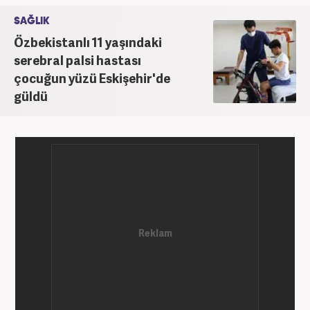
SAĞLIK
Özbekistanlı 11 yaşındaki
serebral palsi hastası
çocuğun yüzü Eskişehir'de
güldü