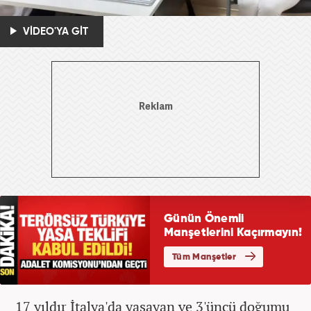
VİDEO'YA GİT
17 yıldır İtalya'da yaşayan ve 3'üncü doğumu