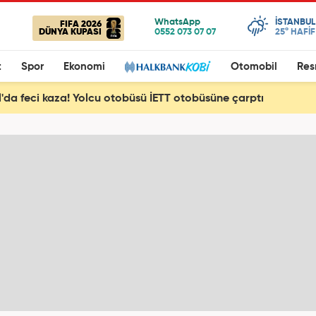
ISTANBUL
FIFA 2026
DÜNYA KUPASI
25°
HAFİ
t
Spor
Ekonomi
Otomobil
Res
l'da feci kaza! Yolcu otobüsü İETT otobüsüne çarptı