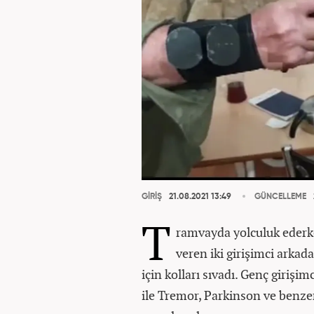
GİRİŞ
21.08.2021 13:49
GÜNCELLEME
T
ramvayda yolculuk ederken
veren iki girişimci arka
için kolları sıvadı. Genç girişim
ile Tremor, Parkinson ve benzer