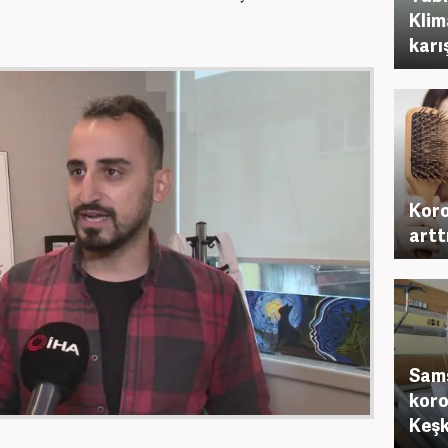
Klim
karı
Koro
artt
Sams
koro
Keşk