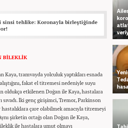
Ailes
koro
 sinsi tehlike: Koronayla birleştiğinde
atla
or!
veri
 BİLEKLİK
Yeni
n Kaya, tramvayda yolculuk yaptıkları esnada
Teda
lıştığını, fakat el titremesi nedeniyle suyu
hasa
 oldukça etkilenen Doğan ile Kaya, hastalara
 sıvadı. İki genç girişimci, Tremor, Parkinson
 hastalıklara çare olabilmek amacıyla titremeyi
 Aynı şirketin ortağı olan Doğan ile Kaya,
bileklik ile hastalara umut olmayı
Tabi