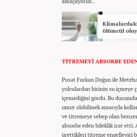
amaçlıyorlar..
Klimalardaki
ölümcül oluy
TİTREMEYİ ABSORBE EDEN
Pusat Furkan Doğan ile Meteha
yolculardan birinin su içmeye ça
içemediğini gördü. Bu durumdan
umut olabilmek amacıyla kolları
ve titremeye sebep olan benzer
absorbe eden bileklik icat etti.
ürettikleri titreme engelleyici 