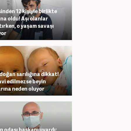
inden 12 kişiyle birlikte
na oldu! Aşı olanlar
tırken, o yaşam savaşı
yor
doğan sarılığına dikkat!
vi edilmezse beyin
rına neden oluyor
p odası başkanı uyardı: