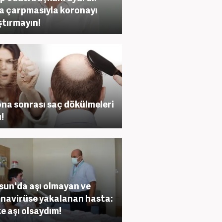
a çarpmasıyla koronayı
ştırmayın!
na sonrası saç dökülmeleri
ı!
un'da aşı olmayan ve
navirüse yakalanan hasta:
e aşı olsaydım!