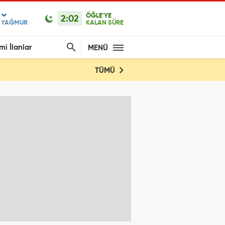
ÖĞLE'YE
2:02
F YAĞMUR
KALAN SÜRE
mi İlanlar
MENÜ
TÜMÜ