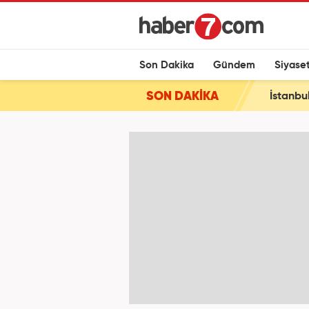
Son Dakika
Gündem
Siyase
SON DAKİKA
İstanbu