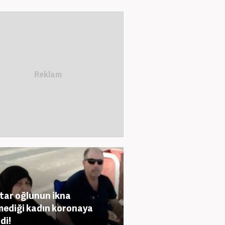
ar oğlunun ikna
ediği kadın koronaya
di!