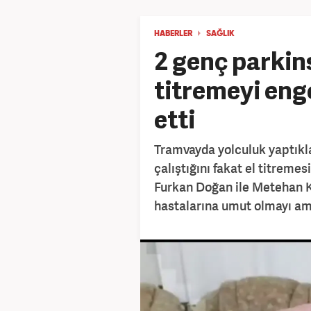
HABERLER
SAĞLIK
2 genç parkins
titremeyi enge
etti
Tramvayda yolculuk yaptıkla
çalıştığını fakat el titreme
Furkan Doğan ile Metehan Ka
hastalarına umut olmayı am