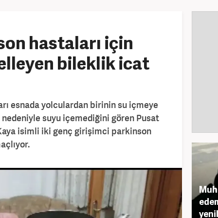
on hastaları için
lleyen bileklik icat
rı esnada yolculardan birinin su içmeye
si nedeniyle suyu içemediğini gören Pusat
ya isimli iki genç girişimci parkinson
açlıyor.
Muht
edem
yenil