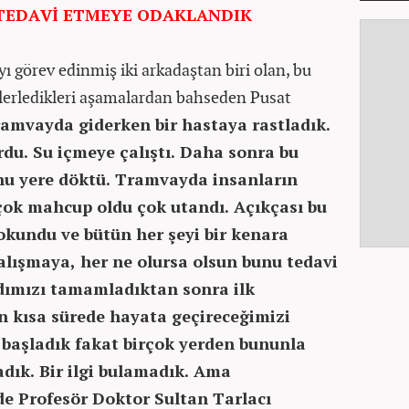
TEDAVİ ETMEYE ODAKLANDIK
 görev edinmiş iki arkadaştan biri olan, bu
e ilerledikleri aşamalardan bahseden Pusat
tramvayda giderken bir hastaya rastladık.
yordu. Su içmeye çalıştı. Daha sonra bu
nu yere döktü. Tramvayda insanların
 çok mahcup oldu çok utandı. Açıkçası bu
okundu ve bütün her şeyi bir kenara
alışmaya, her ne olursa olsun bunu tedavi
dımızı tamamladıktan sonra ilk
n kısa sürede hayata geçireceğimizi
başladık fakat birçok yerden bununla
adık. Bir ilgi bulamadık. Ama
de Profesör Doktor Sultan Tarlacı