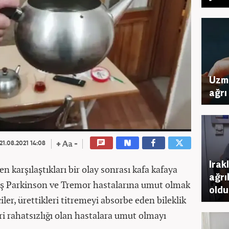
Uzma
ağrı
21.08.2021 14:08
Irak
 karşılaştıkları bir olay sonrası kafa kafaya
ağrı
daş Parkinson ve Tremor hastalarına umut olmak
oldu
ciler, ürettikleri titremeyi absorbe eden bileklik
i rahatsızlığı olan hastalara umut olmayı