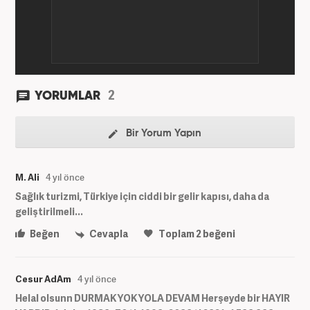
2
YORUMLAR
Bir Yorum Yapın
M. Ali
4 yıl önce
Sağlık turizmi, Türkiye için ciddi bir gelir kapısı, daha da
geliştirilmeli...
Beğen
Cevapla
Toplam
2
beğeni
Cesur AdAm
4 yıl önce
Helal olsunn DURMAK YOK YOLA DEVAM Herşeyde bir HAYIR