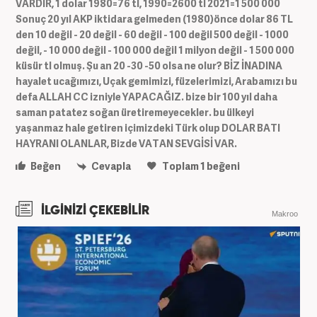
VARDIR, 1 dolar 1980=76 tl, 1990=2600 tl 2021=1 500 000
Sonuç 20 yıl AKP iktidara gelmeden (1980)önce dolar 86 TL
den 10 değil - 20 değil - 60 değil - 100 değil 500 değil - 1000
değil, - 10 000 değil - 100 000 değil 1 milyon değil - 1 500 000
küsür tl olmuş. Şu an 20 -30 -50 olsa ne olur? BİZ İNADINA
hayalet ucağımızı, Uçak gemimizi, füzelerimizi, Arabamızı bu
defa ALLAH CC izniyle YAPACAĞIZ. bize bir 100 yıl daha
saman patatez soğan üretiremeyecekler. bu ülkeyi
yaşanmaz hale getiren içimizdeki Türk olup DOLAR BATI
HAYRANI OLANLAR, Bizde VATAN SEVGİSİ VAR.
Beğen
Cevapla
Toplam
1
beğeni
İLGİNİZİ ÇEKEBİLİR
Makroo