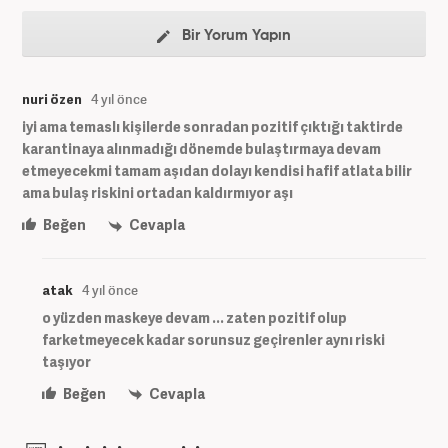
Bir Yorum Yapın
nuri özen
4 yıl önce
iyi ama temaslı kişilerde sonradan pozitif çıktığı taktirde
karantinaya alınmadığı dönemde bulaştırmaya devam
etmeyecekmi tamam aşıdan dolayı kendisi hafif atlata bilir
ama bulaş riskini ortadan kaldırmıyor aşı
Beğen
Cevapla
atak
4 yıl önce
o yüzden maskeye devam ... zaten pozitif olup
farketmeyecek kadar sorunsuz geçirenler aynı riski
taşıyor
Beğen
Cevapla