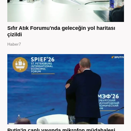
Sıfır Atık Forumu'nda geleceğin yol haritası
çizildi
Haber7
Putin'in canlı yayında mikrofon müdahalesi