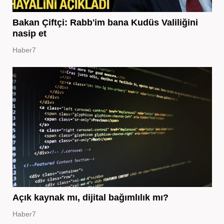
Bakan Çiftçi: Rabb'im bana Kudüs Valiliğini
nasip et
Haber7
Açık kaynak mı, dijital bağımlılık mı?
Haber7