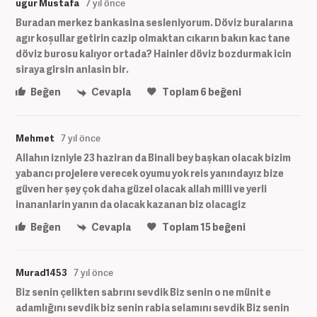
ugur Mustafa
7 yıl önce
Buradan merkez bankasina sesleniyorum. Döviz buralarına
agır koșullar getirin cazip olmaktan cıkarın bakın kac tane
döviz burosu kalıyor ortada? Hainler döviz bozdurmak icin
siraya girsin anlasin bir.
Beğen
Cevapla
Toplam
6
beğeni
Mehmet
7 yıl önce
Allahın izniyle 23 haziran da Binali bey başkan olacak bizim
yabancı projelere verecek oyumu yok reis yanındayız bize
güven her şey çok daha güzel olacak allah milli ve yerli
inananlarin yanın da olacak kazanan biz olacagiz
Beğen
Cevapla
Toplam
15
beğeni
Murad1453
7 yıl önce
Biz senin çelikten sabrını sevdik Biz senin o ne münit e
adamlığını sevdik biz senin rabia selamını sevdik Biz senin