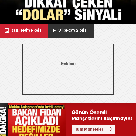
GALERİ'YE GİT
VİDEO'YA GİT