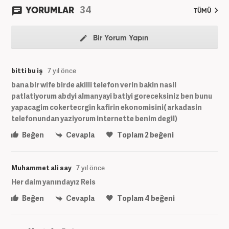
34
YORUMLAR
TÜMÜ
Bir Yorum Yapın
bitti bu iş
7 yıl önce
bana bir wife birde akilli telefon verin bakin nasil
patlatiyorum abdyi almanyayi batiyi goreceksiniz ben bunu
yapacagim cokertecrgin kafirin ekonomisini( arkadasin
telefonundan yaziyorum internette benim degil)
Beğen
Cevapla
Toplam
2
beğeni
Muhammet ali say
7 yıl önce
Her daim yanındayız Reis
Beğen
Cevapla
Toplam
4
beğeni