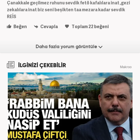
Çanakkale geçilmez ruhunu sevdik fetö kafalılara inat ,gezi
zekalılara inat biz seni beşikten taa mezara kadar sevdik
REİS
Beğen
Cevapla
Toplam
22
beğeni
Daha fazla yorum görüntüle
İLGİNİZİ ÇEKEBİLİR
Makroo