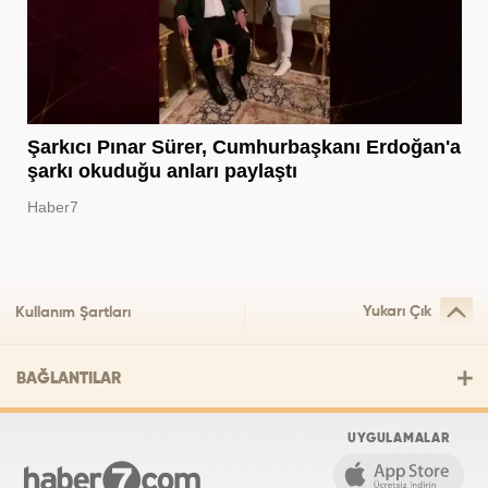
Şarkıcı Pınar Sürer, Cumhurbaşkanı Erdoğan'a
şarkı okuduğu anları paylaştı
Haber7
Yukarı Çık
Kullanım Şartları
BAĞLANTILAR
UYGULAMALAR