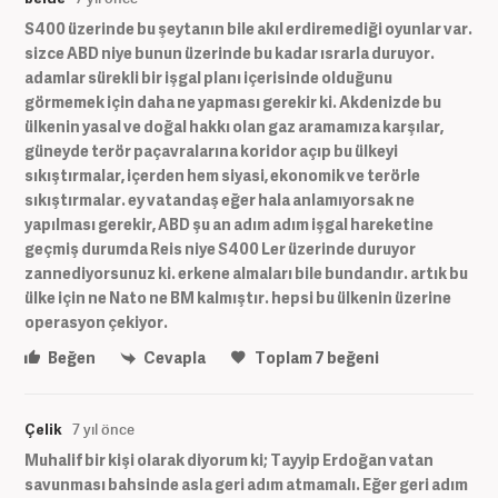
S400 üzerinde bu şeytanın bile akıl erdiremediği oyunlar var.
sizce ABD niye bunun üzerinde bu kadar ısrarla duruyor.
adamlar sürekli bir işgal planı içerisinde olduğunu
görmemek için daha ne yapması gerekir ki. Akdenizde bu
ülkenin yasal ve doğal hakkı olan gaz aramamıza karşılar,
güneyde terör paçavralarına koridor açıp bu ülkeyi
sıkıştırmalar, içerden hem siyasi, ekonomik ve terörle
sıkıştırmalar. ey vatandaş eğer hala anlamıyorsak ne
yapılması gerekir, ABD şu an adım adım işgal hareketine
geçmiş durumda Reis niye S400 Ler üzerinde duruyor
zannediyorsunuz ki. erkene almaları bile bundandır. artık bu
ülke için ne Nato ne BM kalmıştır. hepsi bu ülkenin üzerine
operasyon çekiyor.
Beğen
Cevapla
Toplam
7
beğeni
Çelik
7 yıl önce
Muhalif bir kişi olarak diyorum ki; Tayyip Erdoğan vatan
savunması bahsinde asla geri adım atmamalı. Eğer geri adım