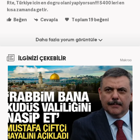
Rte, Türkiye icin en dogru olani yapiyorsun!!! S400 leri en
kısa zamanda getir.
Beğen
Cevapla
Toplam
19
beğeni
Daha fazla yorum görüntüle
İLGİNİZİ ÇEKEBİLİR
Makroo