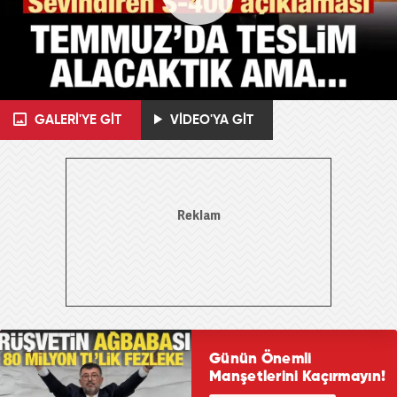
GALERİ'YE GİT
VİDEO'YA GİT