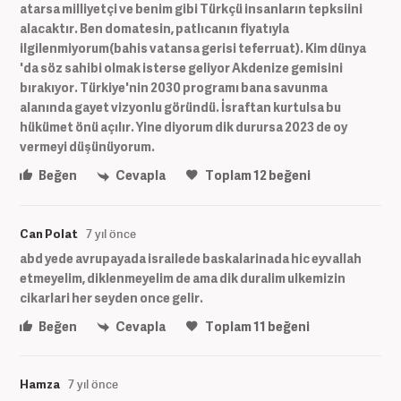
atarsa milliyetçi ve benim gibi Türkçü insanların tepksiini
alacaktır. Ben domatesin, patlıcanın fiyatıyla
ilgilenmiyorum(bahis vatansa gerisi teferruat). Kim dünya
'da söz sahibi olmak isterse geliyor Akdenize gemisini
bırakıyor. Türkiye'nin 2030 programı bana savunma
alanında gayet vizyonlu göründü. İsraftan kurtulsa bu
hükümet önü açılır. Yine diyorum dik durursa 2023 de oy
vermeyi düşünüyorum.
Beğen
Cevapla
Toplam
12
beğeni
Can Polat
7 yıl önce
abd yede avrupayada israilede baskalarinada hic eyvallah
etmeyelim, diklenmeyelim de ama dik duralim ulkemizin
cikarlari her seyden once gelir.
Beğen
Cevapla
Toplam
11
beğeni
Hamza
7 yıl önce