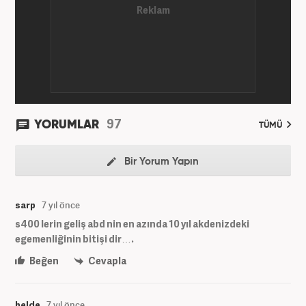
97
YORUMLAR
TÜMÜ
Bir Yorum Yapın
sarp
7 yıl önce
s400 lerin geliş abd nin en azında 10 yıl akdenizdeki
egemenliğinin bitişi dir….
Beğen
Cevapla
belde
7 yıl önce