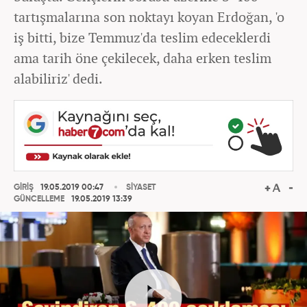
tartışmalarına son noktayı koyan Erdoğan, 'o
iş bitti, bize Temmuz'da teslim edeceklerdi
ama tarih öne çekilecek, daha erken teslim
alabiliriz' dedi.
GİRİŞ
19.05.2019 00:47
SİYASET
GÜNCELLEME
19.05.2019 13:39