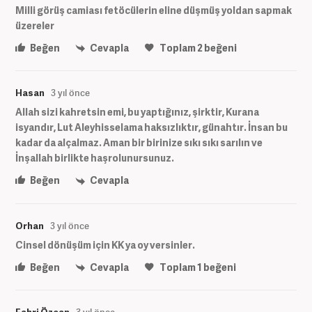
Milli görüş camiası fetöcülerin eline düşmüş yoldan sapmak
üzereler
Beğen
Cevapla
Toplam
2
beğeni
Hasan
3 yıl önce
Allah sizi kahretsin emi, bu yaptığınız, şirktir, Kurana
isyandır, Lut Aleyhisselama haksızlıktır, günahtır. İnsan bu
kadar da alçalmaz. Aman bir birinize sıkı sıkı sarılın ve
İnşallah birlikte haşrolunursunuz.
Beğen
Cevapla
Orhan
3 yıl önce
Cinsel dönüşüm için KK ya oy versinler.
Beğen
Cevapla
Toplam
1
beğeni