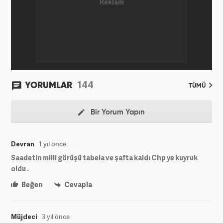
144
YORUMLAR
TÜMÜ
Bir Yorum Yapın
Devran
1 yıl önce
Saadetin milli görüşü tabela ve şafta kaldı Chp ye kuyruk
oldu .
Beğen
Cevapla
Müjdeci
3 yıl önce