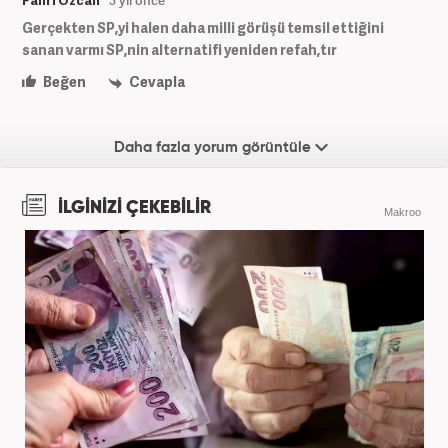
Fahri Özcan
3 yıl önce
Gerçekten SP,yi halen daha milli görüşü temsil ettiğini
sanan varmı SP,nin alternatifi yeniden refah,tır
Beğen
Cevapla
Daha fazla yorum görüntüle
İLGİNİZİ ÇEKEBİLİR
Makroo