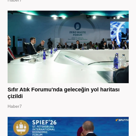
Sıfır Atık Forumu'nda geleceğin yol haritası
çizildi
Haber7