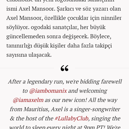
ismi Axel Mansoor. Şarkıcı ve söz yazarı olan
Axel Mansoor, özellikle çocuklar için ninniler
söylüyor. ogodaki sanatçılar, her büyük
güncellemeden sonra değişecek. Böylece,
tanınırlığı düşük kişiler daha fazla takipçi
sayısına ulaşacak.
After a legendary run, we're bidding farewell
to
@iambomanix
and welcoming
@iamaxelm
as our new icon! All the way
from Mauritius, Axel is a singer-songwriter
& the host of the
#LullabyClub
, singing the
world to sleep every night at 9pm PT! We're