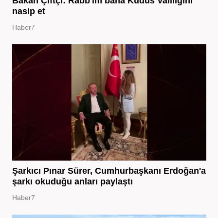
Bakan Çiftçi: Rabb'im bana Kudüs Valiliğini
nasip et
Haber7
Şarkıcı Pınar Sürer, Cumhurbaşkanı Erdoğan'a
şarkı okuduğu anları paylaştı
Haber7