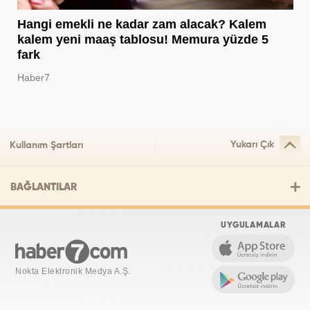
Hangi emekli ne kadar zam alacak? Kalem
kalem yeni maaş tablosu! Memura yüzde 5
fark
Haber7
Yukarı Çık
Kullanım Şartları
BAĞLANTILAR
UYGULAMALAR
Nokta Elektronik Medya A.Ş.