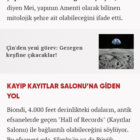
diyen Mei, yapının Amenti olarak bilinen
mitolojik şehre ait olabileceğini ifade etti.
Çin'den yeni görev: Gezegen
keşfine çıkacaklar!
KAYIP KAYITLAR SALONU’NA GİDEN
YOL
Biondi, 4.000 feet derinlikteki odaların, antik
efsanelerde geçen "Hall of Records" (Kayıtlar
Salonu) ile bağlantılı olabileceğini söylüyor.
Bu efsanevi oda, Sfenks'in ya da Büyük