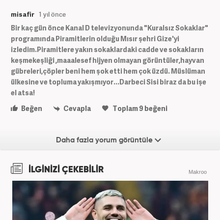
misafir
1 yıl önce
Bir kaç gün önce Kanal D televizyonunda "Kuralsız Sokaklar"
programında Piramitlerin olduğu Mısır şehri Gize'yi
izledim.Piramitlere yakın sokaklardaki cadde ve sokakların
keşmekeşliği ,maaalesef hijyen olmayan görüntüler,hayvan
gübreleri,çöpler beni hem şok etti hem çok üzdü. Müslüman
ülkesine ve topluma yakışmıyor...Darbeci Sisi biraz da bu işe
el atsa!
Beğen
Cevapla
Toplam
9
beğeni
Daha fazla yorum görüntüle
İLGİNİZİ ÇEKEBİLİR
Makroo