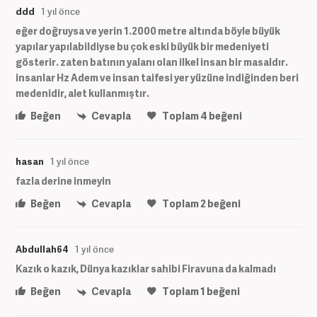
ddd
1 yıl önce
eğer doğruysa ve yerin 1.2000 metre altında böyle büyük
yapılar yapılabildiyse bu çok eski büyük bir medeniyeti
gösterir. zaten batının yalanı olan ilkel insan bir masaldır.
insanlar Hz Adem ve insan taifesi yer yüzüne indiğinden beri
medenidir, alet kullanmıştır.
Beğen
Cevapla
Toplam
4
beğeni
hasan
1 yıl önce
fazla derine inmeyin
Beğen
Cevapla
Toplam
2
beğeni
Abdullah64
1 yıl önce
Kazık o kazık, Dünya kazıklar sahibi Firavuna da kalmadı
Beğen
Cevapla
Toplam
1
beğeni