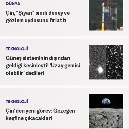
DÜNYA
Çin, "Şıyan" sınıfı deney ve
gözlem uydusunu fırlattı
TEKNOLOJİ
Güneş sisteminin dışından
geldiği kesinleşti! 'Uzay gemisi
olabilir' dediler!
TEKNOLOJİ
Çin'den yeni görev: Gezegen
keşfine çıkacaklar!