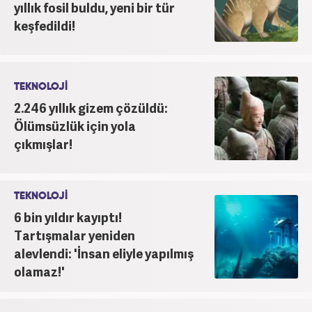
yıllık fosil buldu, yeni bir tür
keşfedildi!
TEKNOLOJİ
2.246 yıllık gizem çözüldü:
Ölümsüzlük için yola
çıkmışlar!
TEKNOLOJİ
6 bin yıldır kayıptı!
Tartışmalar yeniden
alevlendi: 'İnsan eliyle yapılmış
olamaz!'