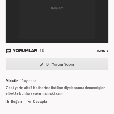
10
YORUMLAR
TÜMÜ
Bir Yorum Yapın
Misafir
10 ay önce
7 kat yerin altı 7 Katherine üstüne diye boşuna dememişler
elbette bunlara şaşırmamak lazım
Beğen
Cevapla