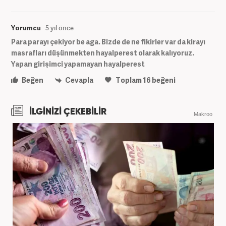
Yorumcu
5 yıl önce
Para parayı çekiyor be aga. Bizde de ne fikirler var da kirayı
masrafları düşünmekten hayalperest olarak kalıyoruz.
Yapan girişimci yapamayan hayalperest
Beğen
Cevapla
Toplam
16
beğeni
İLGİNİZİ ÇEKEBİLİR
Makroo