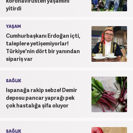
koronavirüsten yaşamını
yitirdi
YAŞAM
Cumhurbaşkanı Erdoğan içti,
taleplere yetişemiyorlar!
Türkiye'nin dört bir yanından
sipariş var
SAĞLIK
Ispanağa rakip sebze! Demir
deposu pancar yaprağı pek
çok hastalığa şifa oluyor
SAĞLIK