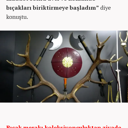
bıçakları biriktirmeye başladım”
diye
konuştu.
Bıçak merakı koleksiyonculuktan ziyade