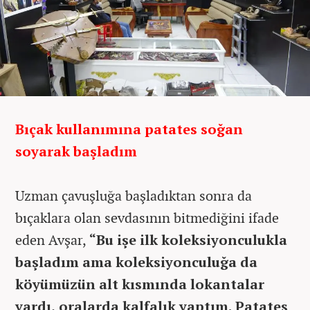
Bıçak kullanımına patates soğan
soyarak başladım
Uzman çavuşluğa başladıktan sonra da
bıçaklara olan sevdasının bitmediğini ifade
eden Avşar,
“Bu işe ilk koleksiyonculukla
başladım ama koleksiyonculuğa da
köyümüzün alt kısmında lokantalar
vardı, oralarda kalfalık yaptım. Patates