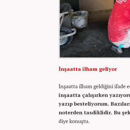
İnşaatta ilham geliyor
İnşaatta ilham geldiğini ifade 
inşaatta çalışırken yazıyo
yazıp besteliyorum. Bazılar
noterden tasdiklidir. Bu şe
diye konuştu.