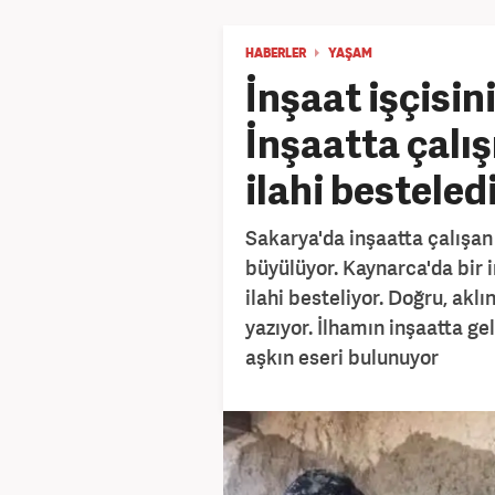
HABERLER
YAŞAM
İnşaat işçisin
İnşaatta çalış
ilahi besteled
Sakarya'da inşaatta çalışan
büyülüyor. Kaynarca'da bir 
ilahi besteliyor. Doğru, akl
yazıyor. İlhamın inşaatta g
aşkın eseri bulunuyor