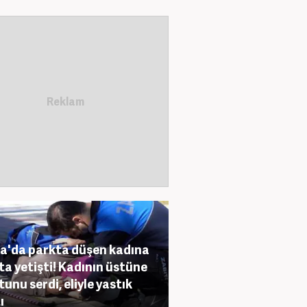
a'da parkta düşen kadına
ta yetişti! Kadının üstüne
unu serdi, eliyle yastık
ı