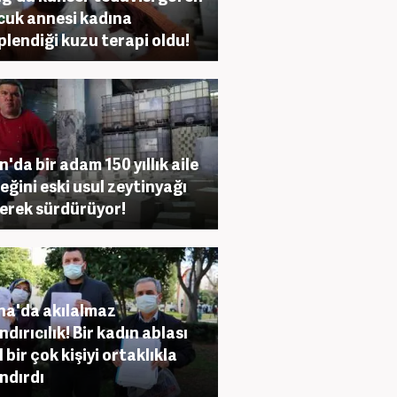
cuk annesi kadına
plendiği kuzu terapi oldu!
n'da bir adam 150 yıllık aile
eğini eski usul zeytinyağı
erek sürdürüyor!
a'da akılalmaz
ndırıcılık! Bir kadın ablası
 bir çok kişiyi ortaklıkla
ndırdı