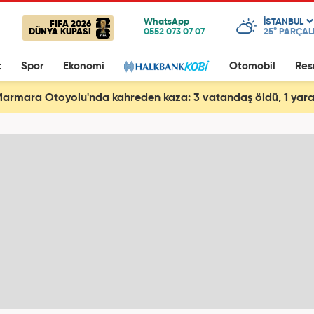
ISTANBUL
FIFA 2026
DÜNYA KUPASI
25°
PARÇALI
t
Spor
Ekonomi
Otomobil
Res
armara Otoyolu'nda kahreden kaza: 3 vatandaş öldü, 1 yara