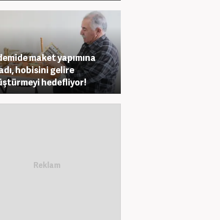
emide maket yapımına
adı, hobisini gelire
ştürmeyi hedefliyor!