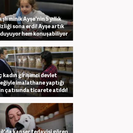
şlı minik Ayşe'nin 5 yıllık
izliği sona erdi! Ayşe artık
duyuyor hem konuşabiliyor
 kadın girişimci devlet
eğiyle imalathane yaptığı
in çatısında ticarete atıldı!
ığ'da kanser tedavisi gören