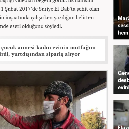
tığı videoları beğeni gördü. İlk ilahisini
11 Şubat 2017’de Suriye El-Bab’ta şehit olan
n inşaatında çalışırken yazdığını belirten
Mara
sess
nde eseri olduğunu söyledi.
hem 
 çocuk annesi kadın evinin mutfağını
rdi, yurtdışından sipariş alıyor
Genç
dest
evin
Elaz