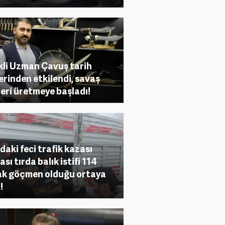
li Uzman Çavuş tarih
lerinden etkilendi, savaş
leri üretmeye başladı!
daki feci trafik kazası
sı tırda balık istifi 114
k göçmen olduğu ortaya
!