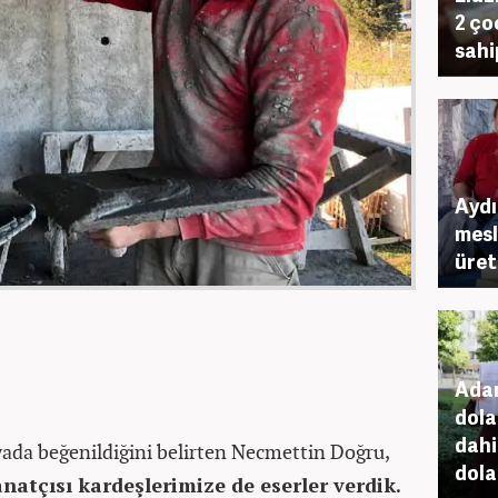
2 ço
sahi
Aydı
mesl
üret
Adan
dola
dahil
ada beğenildiğini belirten Necmettin Doğru,
dola
anatçısı kardeşlerimize de eserler verdik.