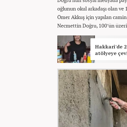
Doğru’nun sosyal medyada paylaş
oğlunun okul arkadaşı olan ve 
Ömer Akkuş için yapılan camini
Necmettin Doğru, 100’ün üzeri
Hakkari'de 2
atölyeye çevi