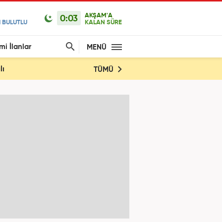
AKŞAM'A
0:03
 BULUTLU
KALAN SÜRE
mi İlanlar
MENÜ
lı
TÜMÜ