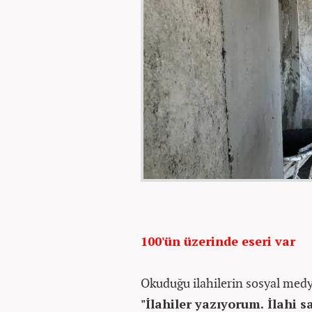
100'ün üzerinde eseri var
Okuduğu ilahilerin sosyal medy
"İlahiler yazıyorum. İlahi s