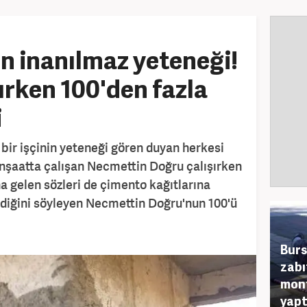
in inanılmaz yeteneği!
ırken 100'den fazla
i
 bir işçinin yeteneği gören duyan herkesi
inşaatta çalışan Necmettin Doğru çalışırken
ına gelen sözleri de çimento kağıtlarına
eldiğini söyleyen Necmettin Doğru'nun 100'ü
Burs
zabı
mont
yapt