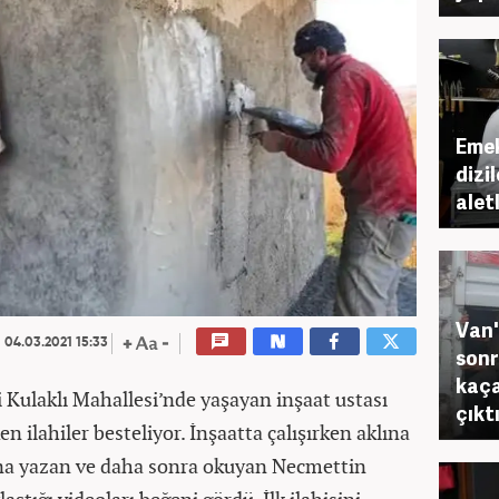
Emek
dizi
alet
Van'
04.03.2021 15:33
sonra
kaça
i Kulaklı Mahallesi’nde yaşayan inşaat ustası
çıktı
n ilahiler besteliyor. İnşaatta çalışırken aklına
rına yazan ve daha sonra okuyan Necmettin