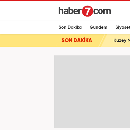
Son Dakika
Gündem
Siyase
SON DAKİKA
Kuzey M