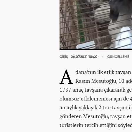
GİRİŞ
26.07.2021 10:40
GÜNCELLEME
A
dana’nın ilk etlik tavşan
Kasım Mesutoğlu, 10 ade
1737 anaç tavşana çıkararak ger
olumsuz etkilememesi için de 4 
an aylık yaklaşık 2 ton tavşan ü
gönderen Mesutoğlu, tavşan eti
turistlerin tercih ettiğini söyled