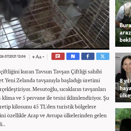
Bura
araz
bekl
26.07.2021 12:06
 çiftliğini kuran Tavsun Tavşan Çiftliği sahibi
t Yeni Zelanda tavşanıyla başladığı üretimi
8 yıl
haya
çekleştiriyor. Mesutoğlu, sıcakların tavşanları
ülke
klima ve 5 pervane ile tesisi iklimlendiriyor. Şu
retip kilosunu 45 TL'den turistik bölgelere
ni özellikle Arap ve Avrupa ülkelerinden gelen
i..