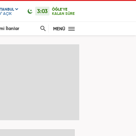
STANBUL
ÖĞLE'YE
3:03
6°
AÇIK
KALAN SÜRE
mi İlanlar
MENÜ