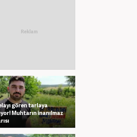
layı gören tarlaya
yor! Muhtarın inanılmaz
rısı