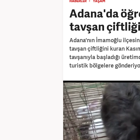
HABERLER
YAŞAM
Adana'da öğre
tavşan çiftliğ
Adana'nın İmamoğlu ilçesind
tavşan çiftliğini kuran Kas
tavşanıyla başladığı üretimd
turistik bölgelere gönderiyo