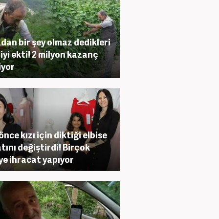
dan bir şey olmaz dedikleri
iyi ekti! 2 milyon kazanç
iyor
 önce kızı için diktiği elbise
tını değiştirdi! Birçok
ye ihracat yapıyor