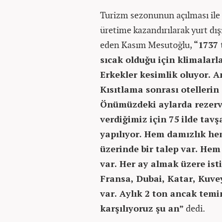
Turizm sezonunun açılması ile bi
üretime kazandırılarak yurt dış
eden Kasım Mesutoğlu,
“1737 
sıcak olduğu için klimalarl
Erkekler kesimlik oluyor. An
Kısıtlama sonrası otellerin a
Önümüzdeki aylarda rezerva
verdiğimiz için 75 ilde tavş
yapılıyor. Hem damızlık he
üzerinde bir talep var. He
var. Her ay almak üzere isti
Fransa, Dubai, Katar, Kuve
var. Aylık 2 ton ancak temin
karşılıyoruz şu an”
dedi.