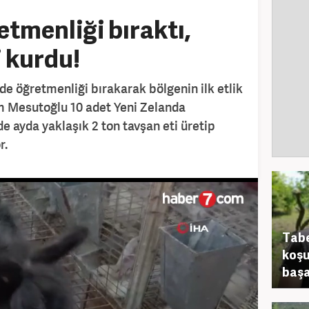
tmenliği bıraktı,
i kurdu!
e öğretmenliği bırakarak bölgenin ilk etlik
ım Mesutoğlu 10 adet Yeni Zelanda
e ayda yaklaşık 2 ton tavşan eti üretip
r.
Tabe
koşu
başa