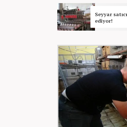
Seyyar satıcı
ediyor!