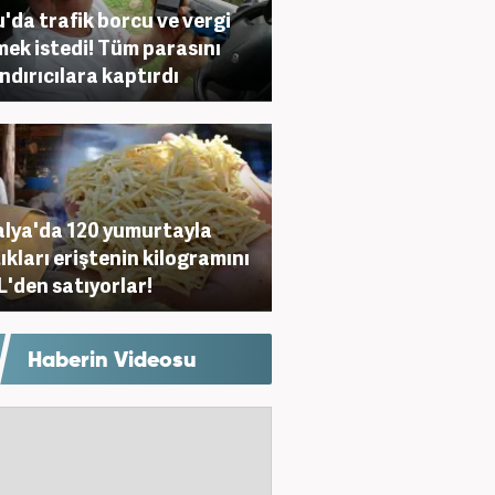
'da trafik borcu ve vergi
ek istedi! Tüm parasını
ndırıcılara kaptırdı
lya'da 120 yumurtayla
ıkları eriştenin kilogramını
L'den satıyorlar!
Haberin Videosu