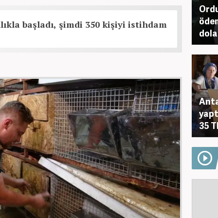
Ordu
ödem
lıkla başladı, şimdi 350 kişiyi istihdam
dola
Anta
yapt
35 T