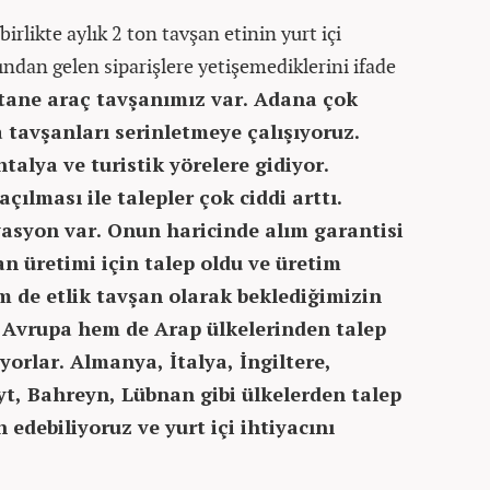
rlikte aylık 2 ton tavşan etinin yurt içi
ından gelen siparişlere yetişemediklerini ifade
tane araç tavşanımız var. Adana çok
a tavşanları serinletmeye çalışıyoruz.
talya ve turistik yörelere gidiyor.
çılması ile talepler çok ciddi arttı.
syon var. Onun haricinde alım garantisi
an üretimi için talep oldu ve üretim
m de etlik tavşan olarak beklediğimizin
m Avrupa hem de Arap ülkelerinden talep
yorlar. Almanya, İtalya, İngiltere,
yt, Bahreyn, Lübnan gibi ülkelerden talep
 edebiliyoruz ve yurt içi ihtiyacını