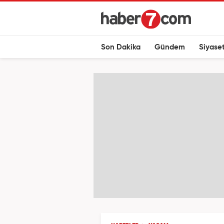
Son Dakika
Gündem
Siyase