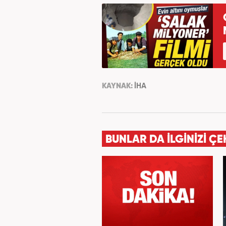
KAYNAK:
İHA
BUNLAR DA İLGİNİZİ ÇE